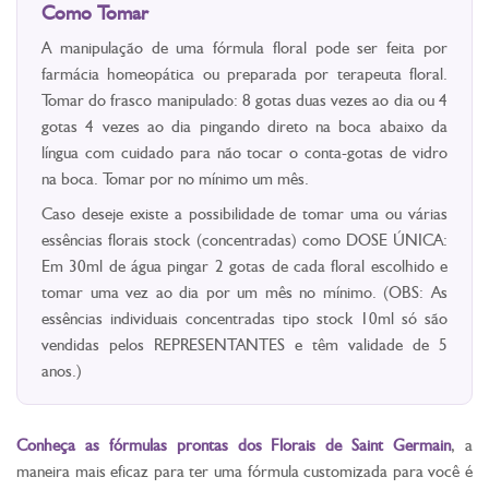
Como Tomar
A manipulação de uma fórmula floral pode ser feita por
farmácia homeopática ou preparada por terapeuta floral.
Tomar do frasco manipulado: 8 gotas duas vezes ao dia ou 4
gotas 4 vezes ao dia pingando direto na boca abaixo da
língua com cuidado para não tocar o conta-gotas de vidro
na boca. Tomar por no mínimo um mês.
Caso deseje existe a possibilidade de tomar uma ou várias
essências florais stock (concentradas) como DOSE ÚNICA:
Em 30ml de água pingar 2 gotas de cada floral escolhido e
tomar uma vez ao dia por um mês no mínimo. (OBS: As
essências individuais concentradas tipo stock 10ml só são
vendidas pelos REPRESENTANTES e têm validade de 5
anos.)
Conheça as fórmulas prontas dos Florais de Saint Germain
, a
maneira mais eficaz para ter uma fórmula customizada para você é