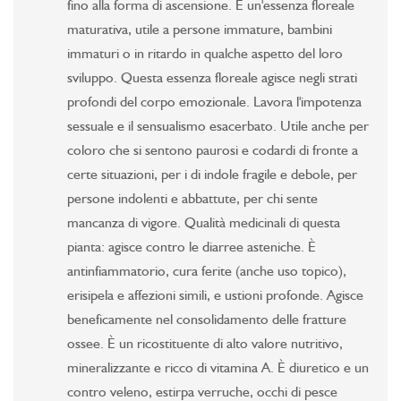
fino alla forma di ascensione. È un'essenza floreale
maturativa, utile a persone immature, bambini
immaturi o in ritardo in qualche aspetto del loro
sviluppo. Questa essenza floreale agisce negli strati
profondi del corpo emozionale. Lavora l'impotenza
sessuale e il sensualismo esacerbato. Utile anche per
coloro che si sentono paurosi e codardi di fronte a
certe situazioni, per i di indole fragile e debole, per
persone indolenti e abbattute, per chi sente
mancanza di vigore. Qualità medicinali di questa
pianta: agisce contro le diarree asteniche. È
antinfiammatorio, cura ferite (anche uso topico),
erisipela e affezioni simili, e ustioni profonde. Agisce
beneficamente nel consolidamento delle fratture
ossee. È un ricostituente di alto valore nutritivo,
mineralizzante e ricco di vitamina A. È diuretico e un
contro veleno, estirpa verruche, occhi di pesce