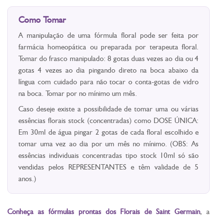
Como Tomar
A manipulação de uma fórmula floral pode ser feita por
farmácia homeopática ou preparada por terapeuta floral.
Tomar do frasco manipulado: 8 gotas duas vezes ao dia ou 4
gotas 4 vezes ao dia pingando direto na boca abaixo da
língua com cuidado para não tocar o conta-gotas de vidro
na boca. Tomar por no mínimo um mês.
Caso deseje existe a possibilidade de tomar uma ou várias
essências florais stock (concentradas) como DOSE ÚNICA:
Em 30ml de água pingar 2 gotas de cada floral escolhido e
tomar uma vez ao dia por um mês no mínimo. (OBS: As
essências individuais concentradas tipo stock 10ml só são
vendidas pelos REPRESENTANTES e têm validade de 5
anos.)
Conheça as fórmulas prontas dos Florais de Saint Germain
, a