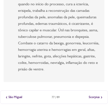
quando no início do processo, cura a icterícia,
erisipela, trabalha a reconstrução das camadas
profundas da pele, anomalias da pele, queimaduras
profundas, edemas traumáticos, é cicatrizante, é
tônico capilar e muscular. Útil nas bronquites, asma,
tuberculose pulmonar, pneumonia e dispepsia.
Combate o catarro da bexiga, gonorreia, leucorréia,
hemorragia uterina e hemorragias em geral, aftas,
laringite, nefrite, gota, afecções hepáticas, gastrite,
colite, hemorroidas, nevralgia, inflamação do reto e
prisão de ventre.
‹
›
São Miguel
Scorpius
77 / 89