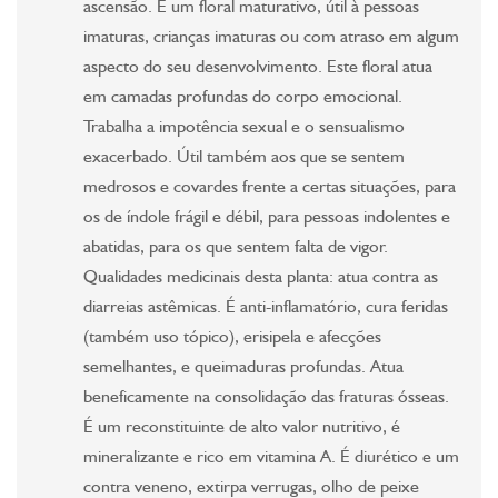
ascensão. É um floral maturativo, útil à pessoas
imaturas, crianças imaturas ou com atraso em algum
aspecto do seu desenvolvimento. Este floral atua
em camadas profundas do corpo emocional.
Trabalha a impotência sexual e o sensualismo
exacerbado. Útil também aos que se sentem
medrosos e covardes frente a certas situações, para
os de índole frágil e débil, para pessoas indolentes e
abatidas, para os que sentem falta de vigor.
Qualidades medicinais desta planta: atua contra as
diarreias astêmicas. É anti-inflamatório, cura feridas
(também uso tópico), erisipela e afecções
semelhantes, e queimaduras profundas. Atua
beneficamente na consolidação das fraturas ósseas.
É um reconstituinte de alto valor nutritivo, é
mineralizante e rico em vitamina A. É diurético e um
contra veneno, extirpa verrugas, olho de peixe