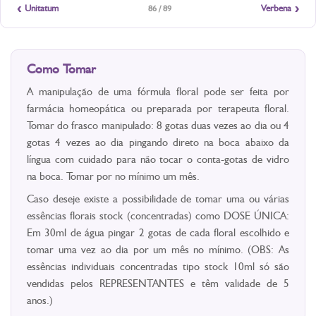
‹
›
Unitatum
Verbena
86 / 89
Como Tomar
A manipulação de uma fórmula floral pode ser feita por
farmácia homeopática ou preparada por terapeuta floral.
Tomar do frasco manipulado: 8 gotas duas vezes ao dia ou 4
gotas 4 vezes ao dia pingando direto na boca abaixo da
língua com cuidado para não tocar o conta-gotas de vidro
na boca. Tomar por no mínimo um mês.
Caso deseje existe a possibilidade de tomar uma ou várias
essências florais stock (concentradas) como DOSE ÚNICA:
Em 30ml de água pingar 2 gotas de cada floral escolhido e
tomar uma vez ao dia por um mês no mínimo. (OBS: As
essências individuais concentradas tipo stock 10ml só são
vendidas pelos REPRESENTANTES e têm validade de 5
anos.)