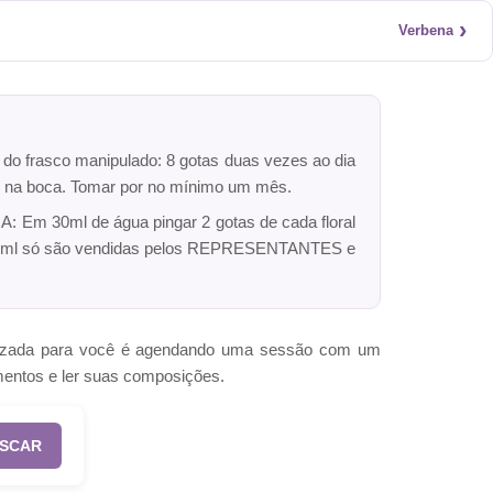
›
Verbena
r do frasco manipulado: 8 gotas duas vezes ao dia
dro na boca. Tomar por no mínimo um mês.
: Em 30ml de água pingar 2 gotas de cada floral
ck 10ml só são vendidas pelos REPRESENTANTES e
omizada para você é agendando uma sessão com um
mentos e ler suas composições.
SCAR