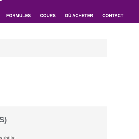
FORMULES
COURS
OÙ ACHETER
CONTACT
S)
ubtils;