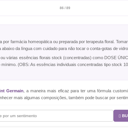
86 / 89
ta por farmácia homeopática ou preparada por terapeuta floral. Toma
ca abaixo da língua com cuidado para não tocar o conta-gotas de vi
a ou várias essências florais stock (concentradas) como DOSE ÚNICA
o mínimo. (OBS: As essências individuais concentradas tipo sto
int Germain
, a maneira mais eficaz para ter uma fórmula cust
e conhecer mais algumas composições, também pode buscar por senti
BU