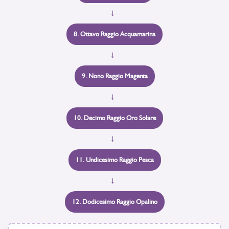
→
8. Ottavo Raggio Acquamarina
→
9. Nono Raggio Magenta
→
10. Decimo Raggio Oro Solare
→
11. Undicesimo Raggio Pesca
→
12. Dodicesimo Raggio Opalino