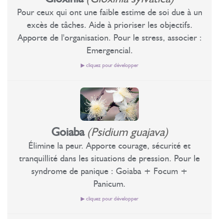
aspects de leur vie : études, travail et occupations. Pour ceux
Pour ceux qui ont une faible estime de soi due à un
qui sont apparemment considérés comme des personnes
Travaille la dépression, l'anxiété et les peurs que certaines
excès de tâches. Aide à prioriser les objectifs.
paresseuses et passives. Ce sont des individus qui ont eu
personnes présentent à cause des difficultés face aux défis
Apporte de l'organisation. Pour le stress, associer :
beaucoup de difficulté à administrer ces sentiments douloureux
normaux de la vie. Ces difficultés sont engendrées par
Emergencial.
(profondes blessures dans l'âme), et pour cette raison, dans de
l'immaturité. Pour ceux qui ont du mal à avancer. Ils se
nombreux cas, ont dérivé vers les drogues ou autres
▶ cliquez pour développer
trouvent paralysés dans un état constant de peur et d'anxiété.
dépendances. Personnes qui se sentent stagnantes, sans entrain
Ils sont déconnectés de la réalité et des activités qu'ils
et indéfinies. Embaúba élimine le blocage de cette énergie dans
exécutent, vivent à se heurter aux objets, aux personnes dans
Travaille la faible estime de soi;
le chakra cardiaque, déclenche l'énergie de la stimulation de
la rue et à tout ce qui les entoure, quand ils cuisinent, ils ont
Aide à prioriser les objectifs;
l'action créative naturelle. Apporte élévation, entrain,
généralement tendance à oublier des casseroles sur le feu
Organise le mental.
disposition, légèreté et contentement. Dans la pharmacopée,
allumé. Le Géranium ancre les personnes dans le ici-et-
Goiaba
(Psidium guajava)
l'embauba est utilisée comme cardiotonique, renforce le muscle
maintenant pour qu'elles exécutent leurs tâches naturellement.
cardiaque, travaille les affections cardiaques, la pression
Travaille la faible estime de soi. Pour ceux qui portent des
Élimine la peur. Apporte courage, sécurité et
En médecine domestique, il est utilisé comme analgésique, il
artérielle, les blessures, les hémorragies. Est diurétique; agit sur
sentiments d'angoisse et de faible estime de soi engendrés par
tranquillité dans les situations de pression. Pour le
est régénératif, astringent et antidiarrhéique ; combat les
les affections des voies respiratoires (bronchite, toux,
l'accumulation de tâches. Pour beaucoup, ces situations
anémies, les ulcères de la bouche et le diabète. Dans la
syndrome de panique : Goiaba + Focum +
coqueluche); sur les affections des reins, le diabète, l'hydropisie,
deviennent chaotiques, générant un état de confusion et de
pharmacopée médicale, des parties de cette plante sont
Panicum.
les coliques hépatiques, la blennorragie et la leucorrhée.
désordre interne. La sensation est de ne pas réussir à accomplir
utilisées comme antibiotique efficace contre les staphylocoques
leurs obligations. L'énergie Gloxinia développe la qualité de
▶ cliquez pour développer
et les streptocoques. Combat les affections pulmonaires, la
l'organisation des priorités, aide à l'organisation mentale
coqueluche, les hémorragies, renforce le système immunitaire,