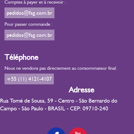
Comptes à payer et à recevoir :
acceptés.
gram-negativas. Dados técnicos: É uma herbácea perene que
surgissent voilés dans certaines situations de leur vie. Des
cresce espontaneamente nas pastagens na beira das estradas e
pedidos@fsg.com.br
aspects qui, par la souffrance, ont été refoulés dans les
nos terrenos baldios. É uma planta ereta, ramificada de base
profondeurs de l'inconscient, poussant beaucoup à se livrer à la
Pour passer commande :
lenhosa, de hastes subangulosas, esparsamente pubescentes, de
dépendance. L'élixir floral Vitória, par la force de son énergie-
30 a 60 cm de altura, nativa do continente Americano,
pedidos@fsg.com.br
Lumière, illumine ce côté obscur dans l'âme, l'amenant à la
incluindo todo o território brasileiro, em solos arenosos. Surge
conscience pour être confronté, travaillé et intégré doucement
de forma mais intensa na orla marítima. As folhas são simples,
et amoureusement à la totalité de l'être. En général, ces
subcoriáceas, quase sésseis, de 1 a 3 cm de comprimento,
Téléphone
personnes sont très anxieuses. Cet élixir floral travaille
dispostas em verticilos nos nós. Suas flores são pequenas, de
l'éjaculation précoce.
cor branca, dispostas em glomérulos globosos terminais e
Nous ne vendons pas directement au consommateur final.
auxiliares semelhantes a capítulos. Os frutos são aquênitos
+55 (11) 4121-4107
oblongos de cor marrom-esverdeada. Multiplica-se por
sementes. (planta estudada por Harri Lorenzi)
Adresse
Rua Tomé de Sousa, 59 - Centro - São Bernardo do
Campo - São Paulo - BRASIL - CEP: 09710-240