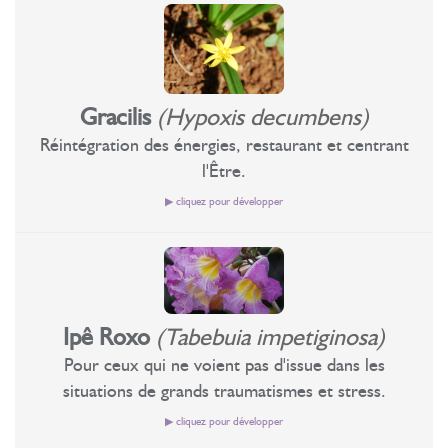
naturelle de ce qui doit être fait. Cet état mental confus
régularise les fonctions hormonales et les sécrétions
Travaille les peurs concrètes et les peurs indéfinies;
entraîne les personnes vers le manque de concentration et la
glandulaires.
Stabilise le plexus solaire.
dispersion. Utile dans les phases de transition et de
changement. Pour les futures mamans. Pour les nouveaux
Travaille les peurs concrètes en général. Apporte le courage
départs. Cette essence florale nous aide à franchir les obstacles
Gracilis
(Hypoxis decumbens)
pour affronter des situations de grand danger, les grandes
sans peur de se tromper. Apporte une élévation drastique de la
épreuves de l'âme, ou dans des situations de forte pression, et
Réintégration des énergies, restaurant et centrant
conscience.
quand survient la peur de perdre le contrôle. L'utilisation de
l'Être.
cette essence florale nous apporte une grande force interne
▶ cliquez pour développer
accompagnée d'un sentiment de paix, de tranquillité et
d'équilibre. La Goyave harmonise tous les chakras et corps,
principalement le chakra du plexus solaire, qui dans les
Réintègre, débloque et revitalise la force d'énergie
situations d'urgence est le premier à être déstabilisé, donnant
individuelle;
ainsi accès à l'action de forces astrales négatives dans notre
Nettoie et renforce les artères. Utile dans le traitement
champ énergétique. Essence florale utile pour les bébés qui
des varices;
Ipê Roxo
(Tabebuia impetiginosa)
s'effrayent facilement et face aux mouvements brusques des
Important dans les états dégénératifs.
Pour ceux qui ne voient pas d'issue dans les
adultes. En médecine domestique, des parties de cette plante
sont utilisées pour combattre : l'acide urique, les diarrhées, la
situations de grands traumatismes et stress.
« Réintégration des énergies – restaurant et centrant l'Être. »
gastro-entérite, la toux, les hémorragies utérines, la bronchite,
▶ cliquez pour développer
Divins Rayons Vert et Violet. Sujet : Réintégration des énergies.
la tuberculose pulmonaire, les catarrhes gastro-intestinaux et
Cette essence florale réintègre, débloque et revitalise toute la