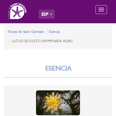
Toggle
ESP
navigation
Florais de Saint Germain
Esencia
LóTUS DO EGITO (NYMPHAEA ALBA)
ESENCIA