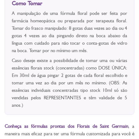
Como Tomar
A manipulação de uma fórmula floral pode ser feita por
farmácia homeopática ou preparada por terapeuta floral.
Tomar do frasco manipulado: 8 gotas duas vezes ao dia ou 4
gotas 4 vezes ao dia pingando direto na boca abaixo da
língua com cuidado para não tocar o conta-gotas de vidro
na boca. Tomar por no mínimo um mês.
Caso deseje existe a possibilidade de tomar uma ou várias
essências florais stock (concentradas) como DOSE ÚNICA:
Em 30ml de água pingar 2 gotas de cada floral escolhido e
tomar uma vez ao dia por um mês no mínimo. (OBS: As
essências individuais concentradas tipo stock 10ml só são
vendidas pelos REPRESENTANTES e têm validade de 5
anos.)
Conheça as fórmulas prontas dos Florais de Saint Germain
, a
maneira mais eficaz para ter uma fórmula customizada para você é