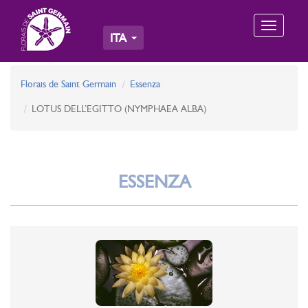
Toggle
ITA
navigation
Florais de Saint Germain
Essenza
LOTUS DELL’EGITTO (NYMPHAEA ALBA)
ESSENZA