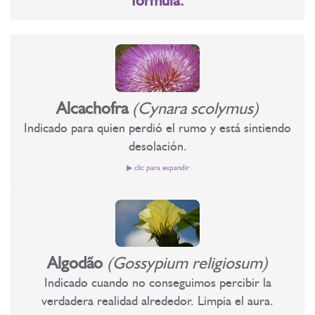
fórmula:
Alcachofra
(Cynara scolymus)
Indicado para quien perdió el rumo y está sintiendo
desolación.
▶ clic para expandir
Recomendado para aquellos que han perdido el rumbo y se
sienten desolados.
A nivel de personalidad: La alcachofa es una esencia floral que
Algodão
(Gossypium religiosum)
efectúa grandes transformaciones en la conciencia. Uno de los
Indicado cuando no conseguimos percibir la
aspectos que trabaja tiene que ver con el sentimiento de
verdadera realidad alrededor. Limpia el aura.
vergüenza en general. Floral útil para quienes desarrollan o