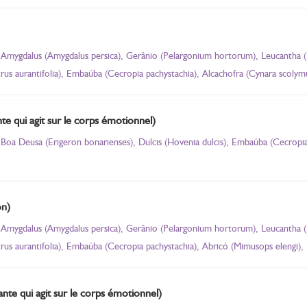
Amygdalus (Amygdalus persica), Gerânio (Pelargonium hortorum), Leucantha (
trus aurantifolia), Embaúba (Cecropia pachystachia), Alcachofra (Cynara scolym
te qui agit sur le corps émotionnel)
oa Deusa (Erigeron bonarienses), Dulcis (Hovenia dulcis), Embaúba (Cecropia
on)
Amygdalus (Amygdalus persica), Gerânio (Pelargonium hortorum), Leucantha (
trus aurantifolia), Embaúba (Cecropia pachystachia), Abricó (Mimusops elengi),
ante qui agit sur le corps émotionnel)