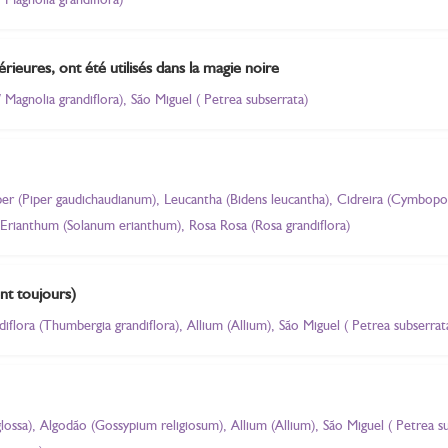
érieures, ont été utilisés dans la magie noire
Magnolia grandiflora), São Miguel ( Petrea subserrata)
Piper (Piper gaudichaudianum), Leucantha (Bidens leucantha), Cidreira (Cymbopo
), Erianthum (Solanum erianthum), Rosa Rosa (Rosa grandiflora)
ent toujours)
iflora (Thumbergia grandiflora), Allium (Allium), São Miguel ( Petrea subserrat
glossa), Algodão (Gossypium religiosum), Allium (Allium), São Miguel ( Petrea 