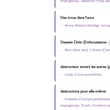
impetiginosa), Sapientum (Musa sa
Des trous dans l’aura
Arnica Silvestre (Solidago micro
Dessein Divin (Enthousiasme -
Aloe (Aloe vera), Cidreira (Cym
destructeur envers les autres 
Limão (Citrus aurantifolia)
destructrice pour elle-même
Embaúba (Cecropia pachystachia
impetiginosa), Triunfo (Triunfetta b