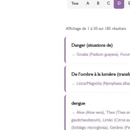
A
B
C
D
Tous
Affichage de 1 à 50 sur 185 résultats
Danger (situations de)
Goiaba (Psidium guayava), Focum
De l’ombre à la lumière (trans
Lótus/Magnólia (Nymphaea alba/ 
dengue
Aloe (Aloe vera), Thea (Thea si
gaudichaudianum), Limão (Citrus aur
(Solidago microglossa), Gerânio (