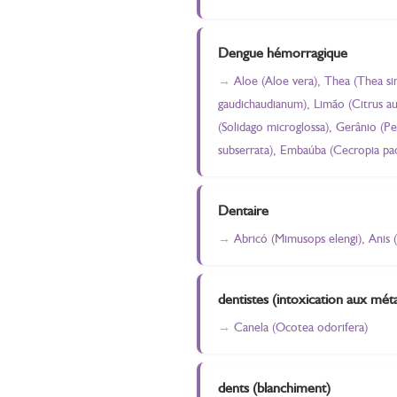
Dengue hémorragique
Aloe (Aloe vera), Thea (Thea si
gaudichaudianum), Limão (Citrus aur
(Solidago microglossa), Gerânio (P
subserrata), Embaúba (Cecropia pac
Dentaire
Abricó (Mimusops elengi), Anis
dentistes (intoxication aux mét
Canela (Ocotea odorifera)
dents (blanchiment)