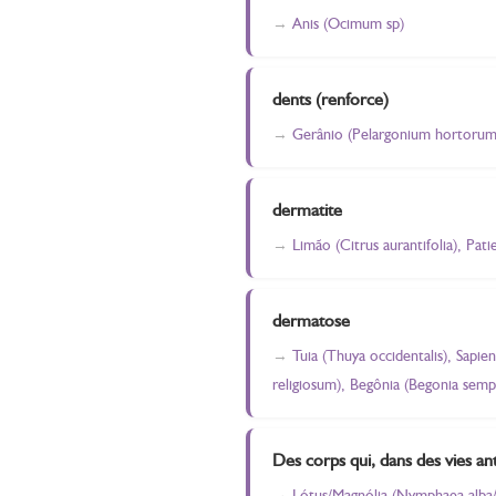
Anis (Ocimum sp)
dents (renforce)
Gerânio (Pelargonium hortorum
dermatite
Limão (Citrus aurantifolia), Pat
dermatose
Tuia (Thuya occidentalis), Sapi
religiosum), Begônia (Begonia sempe
Des corps qui, dans des vies an
Lótus/Magnólia (Nymphaea alba/ 