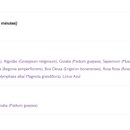
5 minutes)
, Algodão (Gossypium religiosum), Goiaba (Psidium guayava), Sapientum (Musa 
ia (Begonia semperflorens), Boa Deusa (Erigeron bonarienses), Rosa Rosa (Rosa 
ymphaea alba/ Magnolia grandiflora), Lótus Azul
iaba (Psidium guayava)