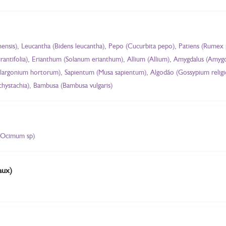
nensis), Leucantha (Bidens leucantha), Pepo (Cucurbita pepo), Patiens (Rumex p
antifolia), Erianthum (Solanum erianthum), Allium (Allium), Amygdalus (Amygdal
elargonium hortorum), Sapientum (Musa sapientum), Algodão (Gossypium religi
hystachia), Bambusa (Bambusa vulgaris)
 (Ocimum sp)
aux)