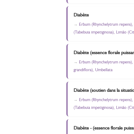
Diabète
Erbum (Rhynchelytrum repens), 
(Tabebuia impetiginosa), Limão (Ci
Diabète (essence florale puissan
Erbum (Rhynchelytrum repens), B
grandiflora), Umbellata
Diabète (soutien dans la situati
Erbum (Rhynchelytrum repens), 
(Tabebuia impetiginosa), Limão (Ci
Diabète - (essence florale puiss