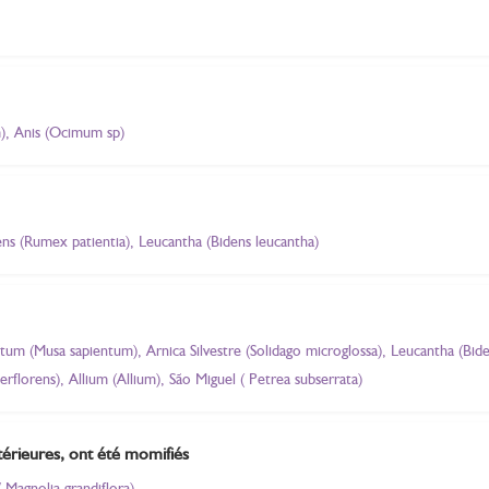
), Anis (Ocimum sp)
iens (Rumex patientia), Leucantha (Bidens leucantha)
entum (Musa sapientum), Arnica Silvestre (Solidago microglossa), Leucantha (Bi
rflorens), Allium (Allium), São Miguel ( Petrea subserrata)
térieures, ont été momifiés
Magnolia grandiflora)