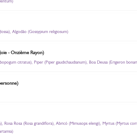
pientum)
glossa), Algodão (Gossypium religiosum)
 Joie - Onzième Rayon)
bopogum citratus), Piper (Piper gaudichaudianum), Boa Deusa (Erigeron bonar
(personne)
), Rosa Rosa (Rosa grandiflora), Abricó (Mimusops elengi), Myrtus (Myrtus co
artamia)