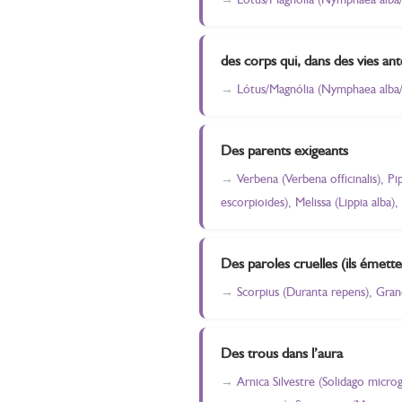
des corps qui, dans des vies ant
Lótus/Magnólia (Nymphaea alba/ 
Des parents exigeants
Verbena (Verbena officinalis), 
escorpioides), Melissa (Lippia alba
Des paroles cruelles (ils émett
Scorpius (Duranta repens), Grand
Des trous dans l’aura
Arnica Silvestre (Solidago micro