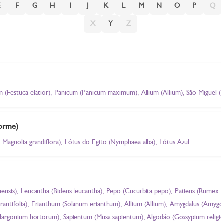
E
F
G
H
I
J
K
L
M
N
O
P
Q
X
Y
Z
 (Festuca elatior), Panicum (Panicum maximum), Allium (Allium), São Miguel (
forme)
Magnolia grandiflora), Lótus do Egito (Nymphaea alba), Lótus Azul
nensis), Leucantha (Bidens leucantha), Pepo (Cucurbita pepo), Patiens (Rumex p
antifolia), Erianthum (Solanum erianthum), Allium (Allium), Amygdalus (Amygdal
Pelargonium hortorum), Sapientum (Musa sapientum), Algodão (Gossypium relig