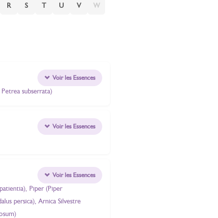
R
S
T
U
V
W
Voir les Essences
 Petrea subserrata)
Voir les Essences
Voir les Essences
atientia), Piper (Piper
us persica), Arnica Silvestre
iosum)