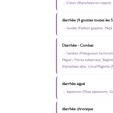
Erbum (Rhynchelytrum repens)
diarrhée (4 gouttes toutes les 
Goiaba (Psidium guayava), Maçã
Diarrhée - Combat
Gerânio (Pelargonium hortorum)
Miguel ( Petrea subserrata), Begôn
(Nymphaea alba), Lótus/Magnólia (N
diarrhée aiguë
Sapientum (Musa sapientum), Go
diarrhée chronique