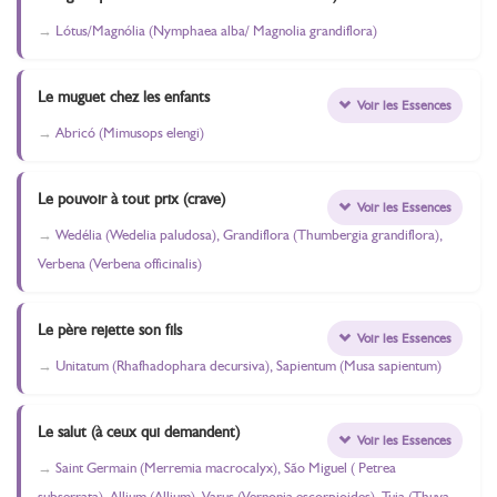
Lótus/Magnólia (Nymphaea alba/ Magnolia grandiflora)
Le muguet chez les enfants
Voir les Essences
Abricó (Mimusops elengi)
Le pouvoir à tout prix (crave)
Voir les Essences
Wedélia (Wedelia paludosa), Grandiflora (Thumbergia grandiflora),
Verbena (Verbena officinalis)
Le père rejette son fils
Voir les Essences
Unitatum (Rhafhadophara decursiva), Sapientum (Musa sapientum)
Le salut (à ceux qui demandent)
Voir les Essences
Saint Germain (Merremia macrocalyx), São Miguel ( Petrea
subserrata), Allium (Allium), Varus (Vernonia escorpioides), Tuia (Thuya