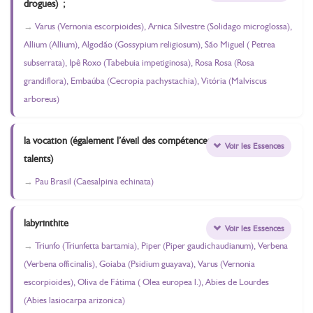
drogues) ;
Varus (Vernonia escorpioides), Arnica Silvestre (Solidago microglossa),
Allium (Allium), Algodão (Gossypium religiosum), São Miguel ( Petrea
subserrata), Ipê Roxo (Tabebuia impetiginosa), Rosa Rosa (Rosa
grandiflora), Embaúba (Cecropia pachystachia), Vitória (Malviscus
arboreus)
la vocation (également l’éveil des compétences et des
Voir les Essences
talents)
Pau Brasil (Caesalpinia echinata)
labyrinthite
Voir les Essences
Triunfo (Triunfetta bartamia), Piper (Piper gaudichaudianum), Verbena
(Verbena officinalis), Goiaba (Psidium guayava), Varus (Vernonia
escorpioides), Oliva de Fátima ( Olea europea l.), Abies de Lourdes
(Abies lasiocarpa arizonica)