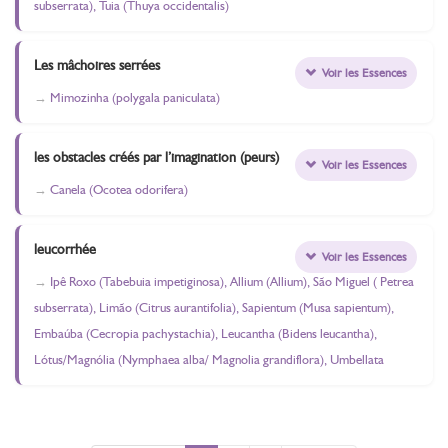
subserrata), Tuia (Thuya occidentalis)
Les mâchoires serrées
Voir les Essences
Mimozinha (polygala paniculata)
les obstacles créés par l’imagination (peurs)
Voir les Essences
Canela (Ocotea odorifera)
leucorrhée
Voir les Essences
Ipê Roxo (Tabebuia impetiginosa), Allium (Allium), São Miguel ( Petrea
subserrata), Limão (Citrus aurantifolia), Sapientum (Musa sapientum),
Embaúba (Cecropia pachystachia), Leucantha (Bidens leucantha),
Lótus/Magnólia (Nymphaea alba/ Magnolia grandiflora), Umbellata