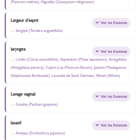
(Panicum melinis), Algodão (Gossypium religiosum)
Largeur d’esprit
Voir les Essences
Sergipe (Turnera angustifolia)
laryngite
Voir les Essences
Limão (Citrus aurantifolia), Sapientum (Musa sapientum), Amygdalus
(Amygdalus persica), Capim Luz (Panicum flavum), Jasmim Madagascar
(Stephanotis floribunda), Lavanda de Saint Germain, Allium (Allium)
Lavage vaginal
Voir les Essences
Goiaba (Psidium guayava)
laxatif
Voir les Essences
Ameixa (Eriobothria japonica)