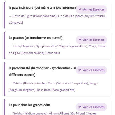
la paix intérieure (qui mène à la joie intérieure)
Voir les Essences
Lótus do Egito (Nymphaea alba), Lirio da Paz (Spathiphylum walisii),
Lótus Azul
La passion (se transforme en pureté)
Voir les Essences
Lótus/Magnólia (Nymphaea alba/ Magnolia grandiflora), Maçã, Lótus
do Egito (Nymphaea alba), Lótus Azul
la personnalité (harmoniser - synchroniser - ses
Voir les Essences
différents aspects)
Patiens (Rumex patientia), Varus (Vernonia escorpioides), Sorgo
(Sorghum sorghum), Rosa Rosa (Rosa grandiflora)
La peur dans les grands défis
Voir les Essences
Goiaba (Psidium guayava), Allium (Allium), São Miguel ( Petrea