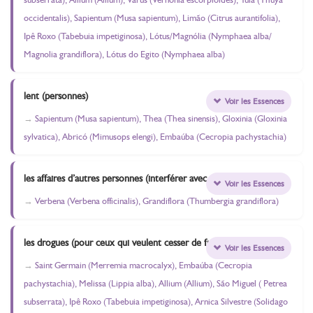
occidentalis), Sapientum (Musa sapientum), Limão (Citrus aurantifolia),
Ipê Roxo (Tabebuia impetiginosa), Lótus/Magnólia (Nymphaea alba/
Magnolia grandiflora), Lótus do Egito (Nymphaea alba)
lent (personnes)
Voir les Essences
Sapientum (Musa sapientum), Thea (Thea sinensis), Gloxinia (Gloxinia
sylvatica), Abricó (Mimusops elengi), Embaúba (Cecropia pachystachia)
les affaires d’autres personnes (interférer avec nous)
Voir les Essences
Verbena (Verbena officinalis), Grandiflora (Thumbergia grandiflora)
les drogues (pour ceux qui veulent cesser de fumer) ;
Voir les Essences
Saint Germain (Merremia macrocalyx), Embaúba (Cecropia
pachystachia), Melissa (Lippia alba), Allium (Allium), São Miguel ( Petrea
subserrata), Ipê Roxo (Tabebuia impetiginosa), Arnica Silvestre (Solidago