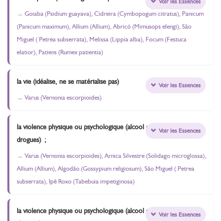
Voir les Essences
Goiaba (Psidium guayava), Cidreira (Cymbopogum citratus), Panicum
(Panicum maximum), Allium (Allium), Abricó (Mimusops elengi), São
Miguel ( Petrea subserrata), Melissa (Lippia alba), Focum (Festuca
elatior), Patiens (Rumex patientia)
la vie (idéalise, ne se matérialise pas)
Voir les Essences
Varus (Vernonia escorpioides)
la violence physique ou psychologique (alcool et
Voir les Essences
drogues) ;
Varus (Vernonia escorpioides), Arnica Silvestre (Solidago microglossa),
Allium (Allium), Algodão (Gossypium religiosum), São Miguel ( Petrea
subserrata), Ipê Roxo (Tabebuia impetiginosa)
la violence physique ou psychologique (alcool et
Voir les Essences