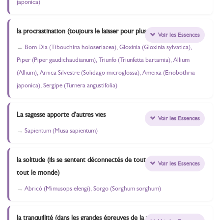
japonica)
la procrastination (toujours le laisser pour plus tard)
Voir les Essences
Bom Dia (Tibouchina holoseriacea), Gloxinia (Gloxinia sylvatica),
Piper (Piper gaudichaudianum), Triunfo (Triunfetta bartamia), Allium
(Allium), Arnica Silvestre (Solidago microglossa), Ameixa (Eriobothria
japonica), Sergipe (Turnera angustifolia)
La sagesse apporte d’autres vies
Voir les Essences
Sapientum (Musa sapientum)
la solitude (ils se sentent déconnectés de tout et de
Voir les Essences
tout le monde)
Abricó (Mimusops elengi), Sorgo (Sorghum sorghum)
la tranquillité (dans les grandes épreuves de la vie)