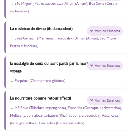
São Miguel ( Petrea subserrata), Allium (Allium), Boa Sorte (Cordia
verbenácea)
La miséricorde divine (ils demandent)
Voir les Essences
Saint Germain (Merremia macrocalyx), Allium (Allium), São Miguel (
Petrea subserrata)
la nostalgie de ceux qui sont partis par la mort ou par
Voir les Essences
voyage
Perpétua (Ghomphrena globosa)
La nourriture comme retour affectif
Voir les Essences
Ipê Roxo (Tabebuia impetiginosa), Embaúba (Cecropia pachystachia),
Melissa (Lippia alba), Unitatum (Rhafhadophara decursiva), Rosa Rosa
(Rosa grandiflora), Leucantha (Bidens leucantha)