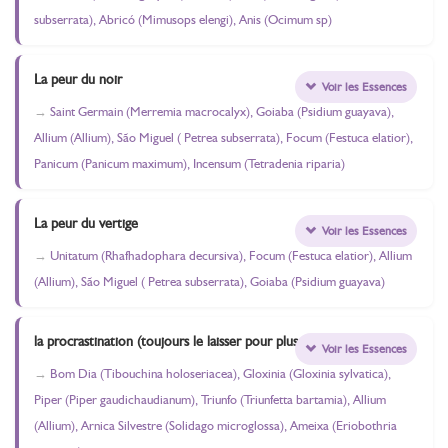
subserrata), Abricó (Mimusops elengi), Anis (Ocimum sp)
La peur du noir
Voir les Essences
Saint Germain (Merremia macrocalyx), Goiaba (Psidium guayava),
Allium (Allium), São Miguel ( Petrea subserrata), Focum (Festuca elatior),
Panicum (Panicum maximum), Incensum (Tetradenia riparia)
La peur du vertige
Voir les Essences
Unitatum (Rhafhadophara decursiva), Focum (Festuca elatior), Allium
(Allium), São Miguel ( Petrea subserrata), Goiaba (Psidium guayava)
la procrastination (toujours le laisser pour plus tard)
Voir les Essences
Bom Dia (Tibouchina holoseriacea), Gloxinia (Gloxinia sylvatica),
Piper (Piper gaudichaudianum), Triunfo (Triunfetta bartamia), Allium
(Allium), Arnica Silvestre (Solidago microglossa), Ameixa (Eriobothria