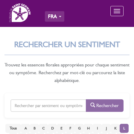
Toggle
FRA
navigation
RECHERCHER UN SENTIMENT
Trouvez les essences florales appropriées pour chaque sentiment
ou symptôme. Recherchez par mot-clé ou parcourez la liste
alphabétique.
Rechercher
Tous
A
B
C
D
E
F
G
H
I
J
K
L