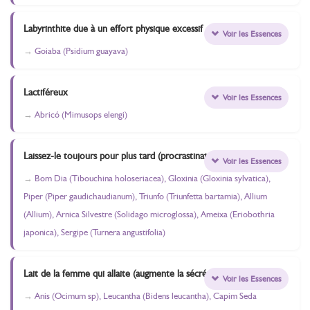
Labyrinthite due à un effort physique excessif
Voir les Essences
Goiaba (Psidium guayava)
Lactiféreux
Voir les Essences
Abricó (Mimusops elengi)
Laissez-le toujours pour plus tard (procrastination)
Voir les Essences
Bom Dia (Tibouchina holoseriacea), Gloxinia (Gloxinia sylvatica),
Piper (Piper gaudichaudianum), Triunfo (Triunfetta bartamia), Allium
(Allium), Arnica Silvestre (Solidago microglossa), Ameixa (Eriobothria
japonica), Sergipe (Turnera angustifolia)
Lait de la femme qui allaite (augmente la sécrétion)
Voir les Essences
Anis (Ocimum sp), Leucantha (Bidens leucantha), Capim Seda