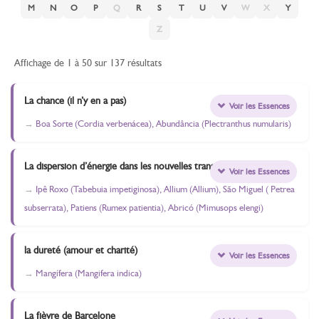
M
N
O
P
Q
R
S
T
U
V
W
X
Y
Z
Affichage de 1 à 50 sur 137 résultats
La chance (il n’y en a pas)
Voir les Essences
Boa Sorte (Cordia verbenácea), Abundância (Plectranthus numularis)
La dispersion d’énergie dans les nouvelles transitions
Voir les Essences
Ipê Roxo (Tabebuia impetiginosa), Allium (Allium), São Miguel ( Petrea
subserrata), Patiens (Rumex patientia), Abricó (Mimusops elengi)
la dureté (amour et charité)
Voir les Essences
Mangífera (Mangifera indica)
La fièvre de Barcelone