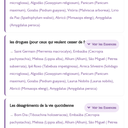
microglossa), Algodão (Gossypium religiosum), Panicum (Panicum
maximum), Goiaba (Psidium guayava), Vitória (Malviscus arboreus), Lirio
da Paz (Spathiphylum walisii), Abricó (Mimusops elengi), Amygdalus
(Amygdalus persica)
les drogues (pour ceux qui veulent cesser de fumer) ;
Voir les Essences
Saint Germain (Merremia macrocalyx), Embaúba (Cecropia
pachystachia), Melissa (Lippia alba), Allium (Allium), São Miguel ( Petrea
subserrata), Ipê Roxo (Tabebuia impetiginosa), Arnica Silvestre (Solidago
microglossa), Algodão (Gossypium religiosum), Panicum (Panicum
maximum), Goiaba (Psidium guayava), Laurus Nobilis (Laurus nobilis),
Abricó (Mimusops elengi), Amygdalus (Amygdalus persica)
Les désagréments de la vie quotidienne
Voir les Essences
Bom Dia (Tibouchina holoseriacea), Embaúba (Cecropia
pachystachia), Melissa (Lippia alba), Allium (Allium), São Miguel ( Petrea