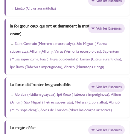
Voir les Essences
Limão (Citrus aurantifolia)
la foi (pour ceux qui ont et demandent la miséricorde
Voir les Essences
divine)
Saint Germain (Merremia macrocalyx), São Miguel ( Petrea
subserrata), Allium (Allium), Varus (Vernonia escorpioides), Sapientum
(Musa sapientum), Tuia (Thuya occidentalis), Limão (Citrus aurantifolia),
Ipê Roxo (Tabebuia impetiginosa), Abricó (Mimusops elengi)
La force d’affronter les grands défis
Voir les Essences
Goiaba (Psidium guayava), Ipê Roxo (Tabebuia impetiginosa), Allium
(Allium), São Miguel ( Petrea subserrata), Melissa (Lippia alba), Abricó
(Mimusops elengi), Abies de Lourdes (Abies lasiocarpa arizonica)
La magie défait
Voir les Essences