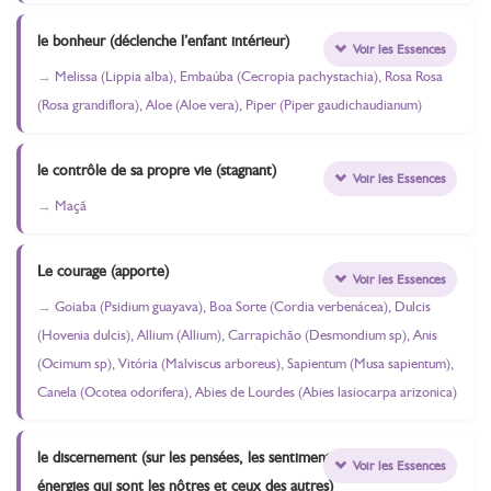
le bonheur (déclenche l’enfant intérieur)
Voir les Essences
Melissa (Lippia alba), Embaúba (Cecropia pachystachia), Rosa Rosa
(Rosa grandiflora), Aloe (Aloe vera), Piper (Piper gaudichaudianum)
le contrôle de sa propre vie (stagnant)
Voir les Essences
Maçã
Le courage (apporte)
Voir les Essences
Goiaba (Psidium guayava), Boa Sorte (Cordia verbenácea), Dulcis
(Hovenia dulcis), Allium (Allium), Carrapichão (Desmondium sp), Anis
(Ocimum sp), Vitória (Malviscus arboreus), Sapientum (Musa sapientum),
Canela (Ocotea odorifera), Abies de Lourdes (Abies lasiocarpa arizonica)
le discernement (sur les pensées, les sentiments et les
Voir les Essences
énergies qui sont les nôtres et ceux des autres)