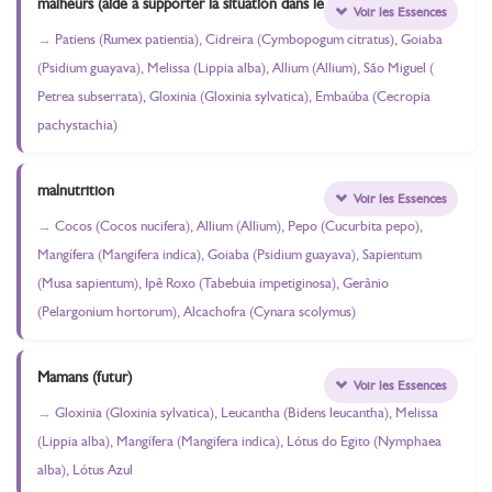
malheurs (aide à supporter la situation dans le monde)
Voir les Essences
Patiens (Rumex patientia), Cidreira (Cymbopogum citratus), Goiaba
(Psidium guayava), Melissa (Lippia alba), Allium (Allium), São Miguel (
Petrea subserrata), Gloxinia (Gloxinia sylvatica), Embaúba (Cecropia
pachystachia)
malnutrition
Voir les Essences
Cocos (Cocos nucifera), Allium (Allium), Pepo (Cucurbita pepo),
Mangífera (Mangifera indica), Goiaba (Psidium guayava), Sapientum
(Musa sapientum), Ipê Roxo (Tabebuia impetiginosa), Gerânio
(Pelargonium hortorum), Alcachofra (Cynara scolymus)
Mamans (futur)
Voir les Essences
Gloxinia (Gloxinia sylvatica), Leucantha (Bidens leucantha), Melissa
(Lippia alba), Mangífera (Mangifera indica), Lótus do Egito (Nymphaea
alba), Lótus Azul