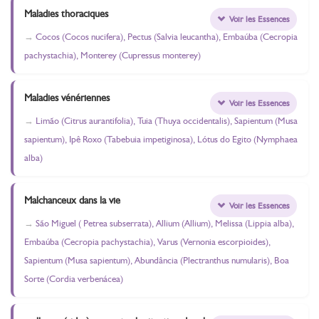
Maladies thoraciques
Voir les Essences
Cocos (Cocos nucifera), Pectus (Salvia leucantha), Embaúba (Cecropia
pachystachia), Monterey (Cupressus monterey)
Maladies vénériennes
Voir les Essences
Limão (Citrus aurantifolia), Tuia (Thuya occidentalis), Sapientum (Musa
sapientum), Ipê Roxo (Tabebuia impetiginosa), Lótus do Egito (Nymphaea
alba)
Malchanceux dans la vie
Voir les Essences
São Miguel ( Petrea subserrata), Allium (Allium), Melissa (Lippia alba),
Embaúba (Cecropia pachystachia), Varus (Vernonia escorpioides),
Sapientum (Musa sapientum), Abundância (Plectranthus numularis), Boa
Sorte (Cordia verbenácea)