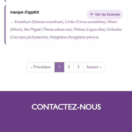
manque d’appétit
Voir les Essences
Erianthum (Solanum erianthum), Limão (Citrus aurantifolia), Allium
(Allium), São Miguel ( Petrea subserrata), Melissa (Lippia alba), Embaúba
(Cecropia pachystachia), Amygdalus (Amygdalus persica)
« Précédent
1
2
3
Suivant »
CONTACTEZ-NOUS