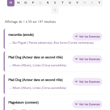
M
N
O
P
Q
R
S
T
U
V
W
X
Y
Z
Affichage de 1 à 50 sur 147 résultats
macumba (annule)
Voir les Essences
São Miguel ( Petrea subserrata), Boa Sorte (Cordia verbenácea)
Mad Dog (Acteur dans un second rôle)
Voir les Essences
Allium (Allium), Limão (Citrus aurantifolia)
Mad Dog (Acteur dans un second rôle)
Voir les Essences
Allium (Allium), Limão (Citrus aurantifolia)
Magnésium (contient)
Voir les Essences