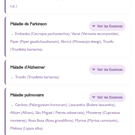
s.p.)
Maladie de Parkinson
Voir les Essences
Embaúba (Cecropia pachystachia), Varus (Vernonia escorpioides),
Piper (Piper gaudichaudianum), Abricó (Mimusops elengi), Triunfo
(Triunfetta bartamia)
Maladie d’Alzheimer
Voir les Essences
Triunfo (Triunfetta bartamia)
Maladie pulmonaire
Voir les Essences
Gerânio (Pelargonium hortorum), Leucantha (Bidens leucantha),
Allium (Allium), São Miguel ( Petrea subserrata), Monterey (Cupressus
monterey), Rosa Rosa (Rosa grandiflora), Myrtus (Myrtus communis),
Melissa (Lippia alba)