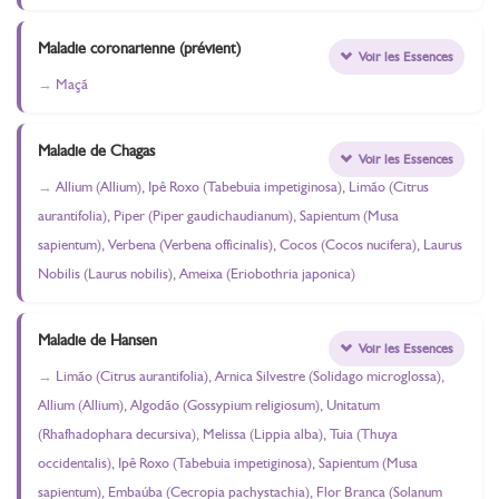
Maladie coronarienne (prévient)
Voir les Essences
Maçã
Maladie de Chagas
Voir les Essences
Allium (Allium), Ipê Roxo (Tabebuia impetiginosa), Limão (Citrus
aurantifolia), Piper (Piper gaudichaudianum), Sapientum (Musa
sapientum), Verbena (Verbena officinalis), Cocos (Cocos nucifera), Laurus
Nobilis (Laurus nobilis), Ameixa (Eriobothria japonica)
Maladie de Hansen
Voir les Essences
Limão (Citrus aurantifolia), Arnica Silvestre (Solidago microglossa),
Allium (Allium), Algodão (Gossypium religiosum), Unitatum
(Rhafhadophara decursiva), Melissa (Lippia alba), Tuia (Thuya
occidentalis), Ipê Roxo (Tabebuia impetiginosa), Sapientum (Musa
sapientum), Embaúba (Cecropia pachystachia), Flor Branca (Solanum