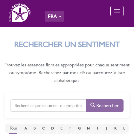
Toggle
FRA
navigation
RECHERCHER UN SENTIMENT
Trouvez les essences florales appropriées pour chaque sentiment
ou symptôme. Recherchez par mot-clé ou parcourez la liste
alphabétique.
Rechercher
Tous
A
B
C
D
E
F
G
H
I
J
K
L