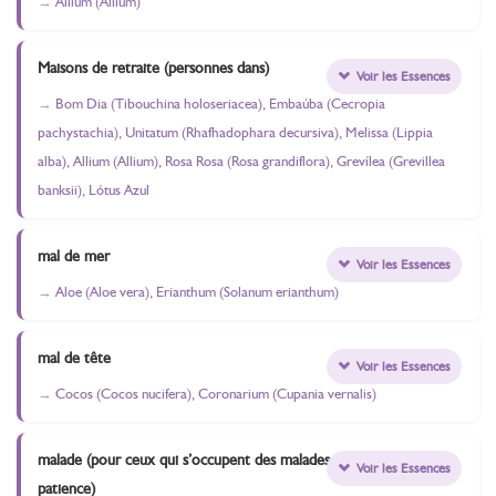
Allium (Allium)
Maisons de retraite (personnes dans)
Voir les Essences
Bom Dia (Tibouchina holoseriacea), Embaúba (Cecropia
pachystachia), Unitatum (Rhafhadophara decursiva), Melissa (Lippia
alba), Allium (Allium), Rosa Rosa (Rosa grandiflora), Grevílea (Grevillea
banksii), Lótus Azul
mal de mer
Voir les Essences
Aloe (Aloe vera), Erianthum (Solanum erianthum)
mal de tête
Voir les Essences
Cocos (Cocos nucifera), Coronarium (Cupania vernalis)
malade (pour ceux qui s’occupent des malades -
Voir les Essences
patience)