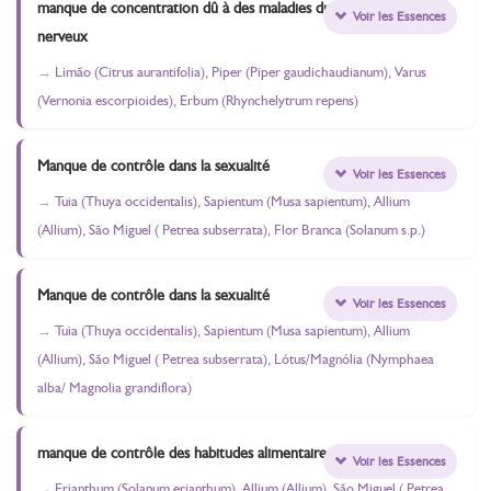
manque de concentration dû à des maladies du système
Voir les Essences
nerveux
Limão (Citrus aurantifolia), Piper (Piper gaudichaudianum), Varus
(Vernonia escorpioides), Erbum (Rhynchelytrum repens)
Manque de contrôle dans la sexualité
Voir les Essences
Tuia (Thuya occidentalis), Sapientum (Musa sapientum), Allium
(Allium), São Miguel ( Petrea subserrata), Flor Branca (Solanum s.p.)
Manque de contrôle dans la sexualité
Voir les Essences
Tuia (Thuya occidentalis), Sapientum (Musa sapientum), Allium
(Allium), São Miguel ( Petrea subserrata), Lótus/Magnólia (Nymphaea
alba/ Magnolia grandiflora)
manque de contrôle des habitudes alimentaires
Voir les Essences
Erianthum (Solanum erianthum), Allium (Allium), São Miguel ( Petrea