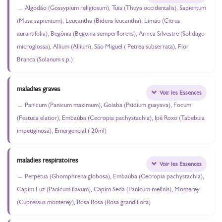
Algodão (Gossypium religiosum), Tuia (Thuya occidentalis), Sapientum
(Musa sapientum), Leucantha (Bidens leucantha), Limão (Citrus
aurantifolia), Begônia (Begonia semperflorens), Arnica Silvestre (Solidago
microglossa), Allium (Allium), São Miguel ( Petrea subserrata), Flor
Branca (Solanum s.p.)
maladies graves
Voir les Essences
Panicum (Panicum maximum), Goiaba (Psidium guayava), Focum
(Festuca elatior), Embaúba (Cecropia pachystachia), Ipê Roxo (Tabebuia
impetiginosa), Emergencial ( 20ml)
maladies respiratoires
Voir les Essences
Perpétua (Ghomphrena globosa), Embaúba (Cecropia pachystachia),
Capim Luz (Panicum flavum), Capim Seda (Panicum melinis), Monterey
(Cupressus monterey), Rosa Rosa (Rosa grandiflora)