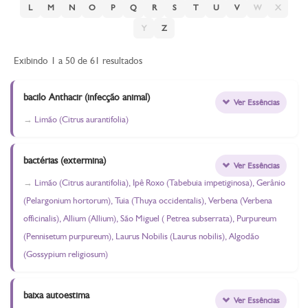
L
M
N
O
P
Q
R
S
T
U
V
W
X
Y
Z
Exibindo 1 a 50 de 61 resultados
bacilo Anthacir (infecção animal)
Ver Essências
Limão (Citrus aurantifolia)
bactérias (extermina)
Ver Essências
Limão (Citrus aurantifolia), Ipê Roxo (Tabebuia impetiginosa), Gerânio
(Pelargonium hortorum), Tuia (Thuya occidentalis), Verbena (Verbena
officinalis), Allium (Allium), São Miguel ( Petrea subserrata), Purpureum
(Pennisetum purpureum), Laurus Nobilis (Laurus nobilis), Algodão
(Gossypium religiosum)
baixa autoestima
Ver Essências