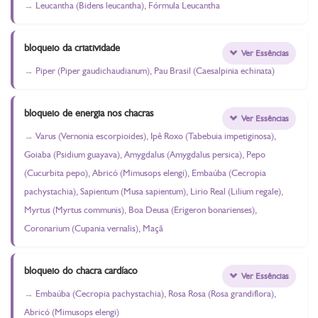
Leucantha (Bidens leucantha), Fórmula Leucantha
bloqueio da criatividade
Ver Essências
Piper (Piper gaudichaudianum), Pau Brasil (Caesalpinia echinata)
bloqueio de energia nos chacras
Ver Essências
Varus (Vernonia escorpioides), Ipê Roxo (Tabebuia impetiginosa),
Goiaba (Psidium guayava), Amygdalus (Amygdalus persica), Pepo
(Cucurbita pepo), Abricó (Mimusops elengi), Embaúba (Cecropia
pachystachia), Sapientum (Musa sapientum), Lirio Real (Lilium regale),
Myrtus (Myrtus communis), Boa Deusa (Erigeron bonarienses),
Coronarium (Cupania vernalis), Maçã
bloqueio do chacra cardíaco
Ver Essências
Embaúba (Cecropia pachystachia), Rosa Rosa (Rosa grandiflora),
Abricó (Mimusops elengi)