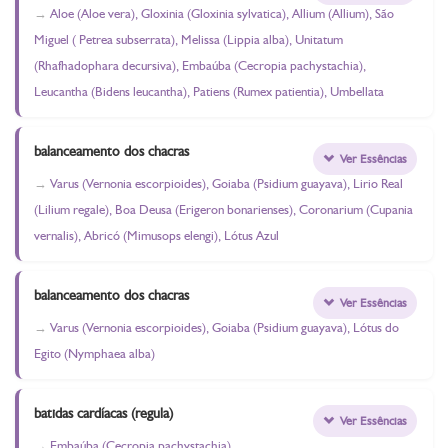
Aloe (Aloe vera), Gloxinia (Gloxinia sylvatica), Allium (Allium), São
Miguel ( Petrea subserrata), Melissa (Lippia alba), Unitatum
(Rhafhadophara decursiva), Embaúba (Cecropia pachystachia),
Leucantha (Bidens leucantha), Patiens (Rumex patientia), Umbellata
balanceamento dos chacras
Ver Essências
Varus (Vernonia escorpioides), Goiaba (Psidium guayava), Lirio Real
(Lilium regale), Boa Deusa (Erigeron bonarienses), Coronarium (Cupania
vernalis), Abricó (Mimusops elengi), Lótus Azul
balanceamento dos chacras
Ver Essências
Varus (Vernonia escorpioides), Goiaba (Psidium guayava), Lótus do
Egito (Nymphaea alba)
batidas cardíacas (regula)
Ver Essências
Embaúba (Cecropia pachystachia)