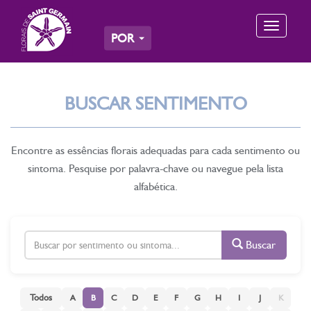
Toggle
POR
navigation
BUSCAR SENTIMENTO
Encontre as essências florais adequadas para cada sentimento ou
sintoma. Pesquise por palavra-chave ou navegue pela lista
alfabética.
Buscar
Todos
A
B
C
D
E
F
G
H
I
J
K