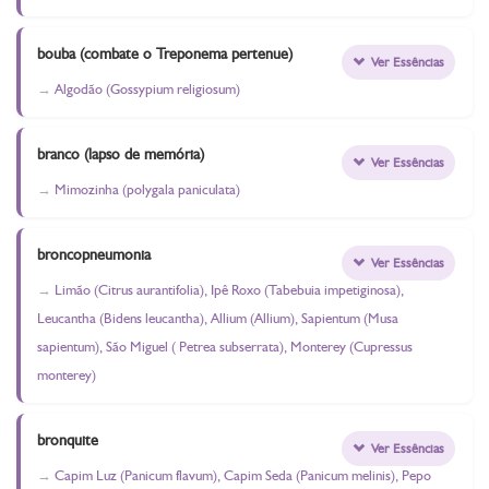
bouba (combate o Treponema pertenue)
Ver Essências
Algodão (Gossypium religiosum)
branco (lapso de memória)
Ver Essências
Mimozinha (polygala paniculata)
broncopneumonia
Ver Essências
Limão (Citrus aurantifolia), Ipê Roxo (Tabebuia impetiginosa),
Leucantha (Bidens leucantha), Allium (Allium), Sapientum (Musa
sapientum), São Miguel ( Petrea subserrata), Monterey (Cupressus
monterey)
bronquite
Ver Essências
Capim Luz (Panicum flavum), Capim Seda (Panicum melinis), Pepo