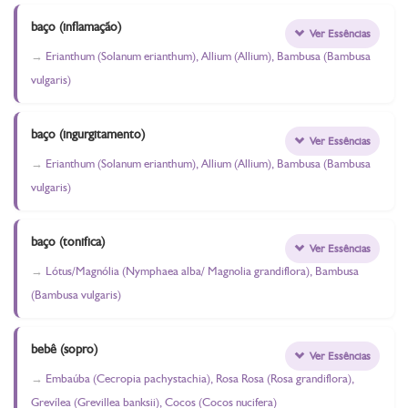
baço (inflamação)
Ver Essências
Erianthum (Solanum erianthum), Allium (Allium), Bambusa (Bambusa
vulgaris)
baço (ingurgitamento)
Ver Essências
Erianthum (Solanum erianthum), Allium (Allium), Bambusa (Bambusa
vulgaris)
baço (tonifica)
Ver Essências
Lótus/Magnólia (Nymphaea alba/ Magnolia grandiflora), Bambusa
(Bambusa vulgaris)
bebê (sopro)
Ver Essências
Embaúba (Cecropia pachystachia), Rosa Rosa (Rosa grandiflora),
Grevílea (Grevillea banksii), Cocos (Cocos nucifera)