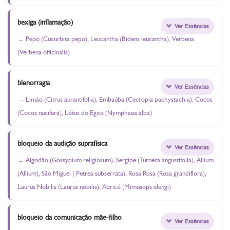
bexiga (inflamação)
Ver Essências
Pepo (Cucurbita pepo), Leucantha (Bidens leucantha), Verbena
(Verbena officinalis)
blenorragia
Ver Essências
Limão (Citrus aurantifolia), Embaúba (Cecropia pachystachia), Cocos
(Cocos nucifera), Lótus do Egito (Nymphaea alba)
bloqueio da audição suprafísica
Ver Essências
Algodão (Gossypium religiosum), Sergipe (Turnera angustifolia), Allium
(Allium), São Miguel ( Petrea subserrata), Rosa Rosa (Rosa grandiflora),
Laurus Nobilis (Laurus nobilis), Abricó (Mimusops elengi)
bloqueio da comunicação mãe-filho
Ver Essências