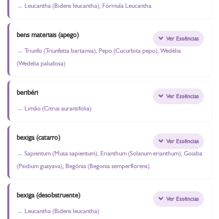
Leucantha (Bidens leucantha), Fórmula Leucantha
bens materiais (apego)
Ver Essências
Triunfo (Triunfetta bartamia), Pepo (Cucurbita pepo), Wedélia
(Wedelia paludosa)
beribéri
Ver Essências
Limão (Citrus aurantifolia)
bexiga (catarro)
Ver Essências
Sapientum (Musa sapientum), Erianthum (Solanum erianthum), Goiaba
(Psidium guayava), Begônia (Begonia semperflorens)
bexiga (desobstruente)
Ver Essências
Leucantha (Bidens leucantha)