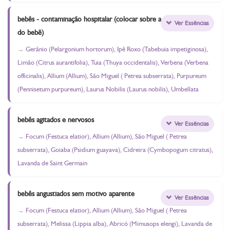
bebês - contaminação hospitalar (colocar sobre a foto
Ver Essências
do bebê)
Gerânio (Pelargonium hortorum), Ipê Roxo (Tabebuia impetiginosa),
Limão (Citrus aurantifolia), Tuia (Thuya occidentalis), Verbena (Verbena
officinalis), Allium (Allium), São Miguel ( Petrea subserrata), Purpureum
(Pennisetum purpureum), Laurus Nobilis (Laurus nobilis), Umbellata
bebês agitados e nervosos
Ver Essências
Focum (Festuca elatior), Allium (Allium), São Miguel ( Petrea
subserrata), Goiaba (Psidium guayava), Cidreira (Cymbopogum citratus),
Lavanda de Saint Germain
bebês angustiados sem motivo aparente
Ver Essências
Focum (Festuca elatior), Allium (Allium), São Miguel ( Petrea
subserrata), Melissa (Lippia alba), Abricó (Mimusops elengi), Lavanda de