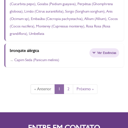
(Cucurbita pepo), Goiaba (Psidium guayava), Perpétua (Ghomphrena
globosa), Limão (Citrus aurantifolia), Sorgo (Sorghum sorghum), Anis
(Ocimum sp), Embaúba (Cecropia pachystachia), Allium (Allium), Cocos
(Cocos nucifera), Monterey (Cupressus monterey), Rosa Rosa (Rosa
grandiflora), Umbellata
bronquite alérgica
Ver Essências
Capim Seda (Panicum melinis)
« Anterior
1
2
Próximo »
ENTRE EM CONTATO