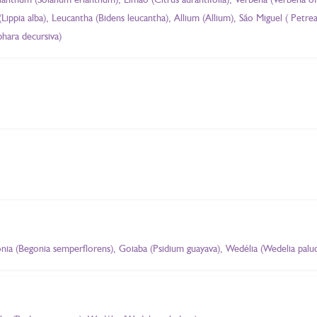
 (Lippia alba), Leucantha (Bidens leucantha), Allium (Allium), São Miguel ( Petr
hara decursiva)
gônia (Begonia semperflorens), Goiaba (Psidium guayava), Wedélia (Wedelia palu