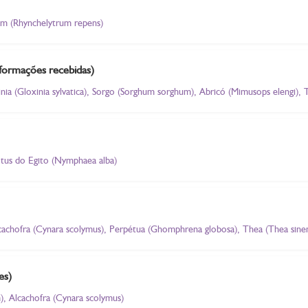
bum (Rhynchelytrum repens)
informações recebidas)
nia (Gloxinia sylvatica), Sorgo (Sorghum sorghum), Abricó (Mimusops elengi), T
Lótus do Egito (Nymphaea alba)
Alcachofra (Cynara scolymus), Perpétua (Ghomphrena globosa), Thea (Thea sinens
es)
, Alcachofra (Cynara scolymus)