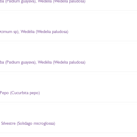
aba (Psidium guayava), Wedélia (Wedelia paludosa)
Ocimum sp), Wedélia (Wedelia paludosa)
aba (Psidium guayava), Wedélia (Wedelia paludosa)
 Pepo (Cucurbita pepo)
 Silvestre (Solidago microglossa)