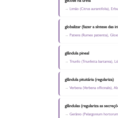
glicose na urina
Limão (Citrus aurantifolia), Er
globalizar (fazer a síntese das 
Patiens (Rumex patientia), Gloxi
glândula pineal
Triunfo (Triunfetta bartamia), 
glândula pituitária (regulariza)
Verbena (Verbena officinalis), 
glândulas (regulariza as secreçõ
Gerânio (Pelargonium hortorum)