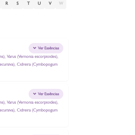
R
S
T
U
V
W
Ver Essências
), Varus (Vernonia escorpioides),
decursiva), Cidreira (Cymbopogum
Ver Essências
), Varus (Vernonia escorpioides),
decursiva), Cidreira (Cymbopogum