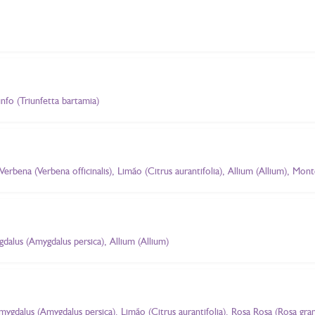
nfo (Triunfetta bartamia)
erbena (Verbena officinalis), Limão (Citrus aurantifolia), Allium (Allium), Mo
gdalus (Amygdalus persica), Allium (Allium)
ygdalus (Amygdalus persica), Limão (Citrus aurantifolia), Rosa Rosa (Rosa gran