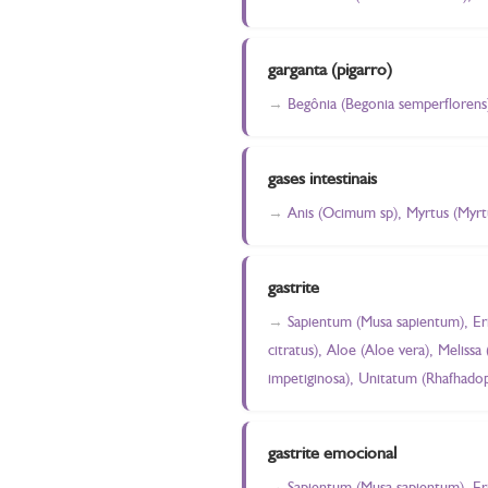
garganta (pigarro)
Begônia (Begonia semperflorens
gases intestinais
Anis (Ocimum sp), Myrtus (Myrt
gastrite
Sapientum (Musa sapientum), Eri
citratus), Aloe (Aloe vera), Melissa
impetiginosa), Unitatum (Rhafhadop
gastrite emocional
Sapientum (Musa sapientum), Eri