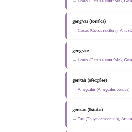
Limão (Citrus aurantifolia), Goi
gengivas (tonifica)
Cocos (Cocos nucifera), Anis (
gengivite
Limão (Citrus aurantifolia), Goi
genitais (afecções)
Amygdalus (Amygdalus persica),
genitais (fístulas)
Tuia (Thuya occidentalis), Arnica