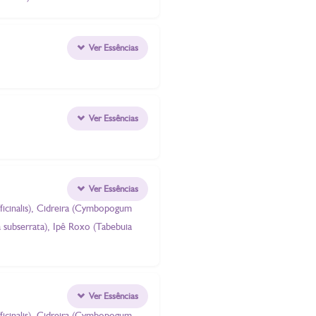
Ver Essências
Ver Essências
Ver Essências
ficinalis), Cidreira (Cymbopogum
ea subserrata), Ipê Roxo (Tabebuia
Ver Essências
ficinalis), Cidreira (Cymbopogum