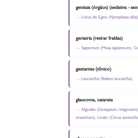
genitais (órgãos) (sedativa - s
Lótus do Egito (Nymphaea alba)
geriatria (retirar fraldas)
Sapientum (Musa sapientum), Go
gestantes (tônico)
Leucantha (Bidens leucantha)
glaucoma, catarata
Algodão (Gossypium religiosum),
erianthum), Limão (Citrus aurantifo