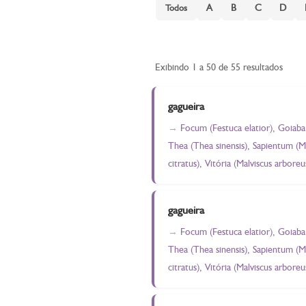
A
B
C
D
Todos
Exibindo 1 a 50 de 55 resultados
gagueira
Focum (Festuca elatior), Goiab
Thea (Thea sinensis), Sapientum (
citratus), Vitória (Malviscus arbor
gagueira
Focum (Festuca elatior), Goiab
Thea (Thea sinensis), Sapientum (
citratus), Vitória (Malviscus arbore