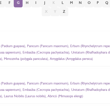
E
F
G
H
I
J
K
L
M
N
O
P
Q
X
Y
Z
a (Psidium guayava), Panicum (Panicum maximum), Erbum (Rhynchelytrum repens
Musa sapientum), Embaúba (Cecropia pachystachia), Unitatum (Rhafhadophara 
eus), Mimozinha (polygala paniculata), Amygdalus (Amygdalus persica)
a (Psidium guayava), Panicum (Panicum maximum), Erbum (Rhynchelytrum repens
Musa sapientum), Embaúba (Cecropia pachystachia), Unitatum (Rhafhadophara 
us), Laurus Nobilis (Laurus nobilis), Abricó (Mimusops elengi)