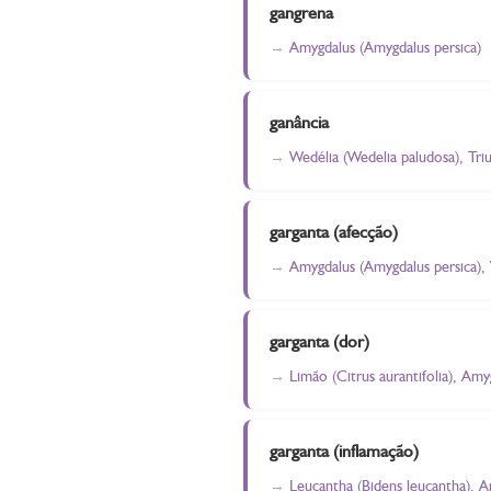
gangrena
Amygdalus (Amygdalus persica)
ganância
Wedélia (Wedelia paludosa), Triu
garganta (afecção)
Amygdalus (Amygdalus persica), V
garganta (dor)
Limão (Citrus aurantifolia), Amy
garganta (inflamação)
Leucantha (Bidens leucantha), Am