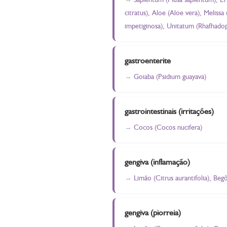
citratus), Aloe (Aloe vera), Melissa
impetiginosa), Unitatum (Rhafhadop
gastroenterite
Goiaba (Psidium guayava)
gastrointestinais (irritações)
Cocos (Cocos nucifera)
gengiva (inflamação)
Limão (Citrus aurantifolia), Be
gengiva (piorreia)