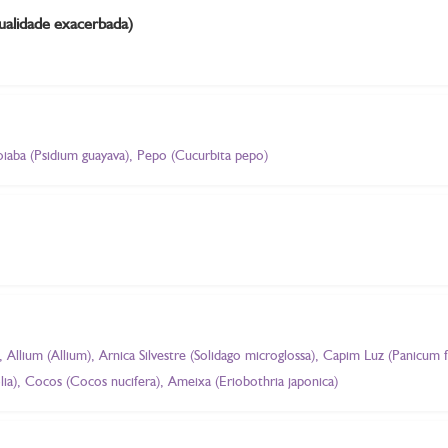
exualidade exacerbada)
iaba (Psidium guayava), Pepo (Cucurbita pepo)
 Allium (Allium), Arnica Silvestre (Solidago microglossa), Capim Luz (Panicum
lia), Cocos (Cocos nucifera), Ameixa (Eriobothria japonica)