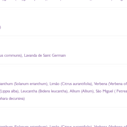
)
us communis), Lavanda de Saint Germain
anthum (Solanum erianthum), Limão (Citrus aurantifolia), Verbena (Verbena of
 (Lippia alba), Leucantha (Bidens leucantha), Allium (Allium), São Miguel ( Petr
hara decursiva)
anthum (Solanum erianthum), Limão (Citrus aurantifolia), Verbena (Verbena of