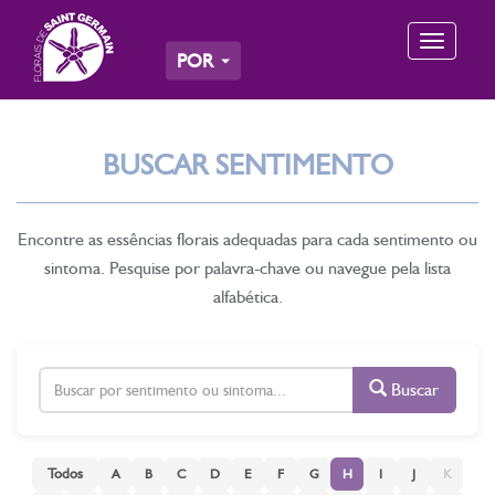
Toggle
POR
navigation
BUSCAR SENTIMENTO
Encontre as essências florais adequadas para cada sentimento ou
sintoma. Pesquise por palavra-chave ou navegue pela lista
alfabética.
Buscar
Todos
A
B
C
D
E
F
G
H
I
J
K