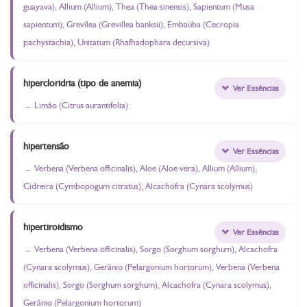
guayava), Allium (Allium), Thea (Thea sinensis), Sapientum (Musa
sapientum), Grevílea (Grevillea banksii), Embaúba (Cecropia
pachystachia), Unitatum (Rhafhadophara decursiva)
hipercloridria (tipo de anemia)
Ver Essências
Limão (Citrus aurantifolia)
hipertensão
Ver Essências
Verbena (Verbena officinalis), Aloe (Aloe vera), Allium (Allium),
Cidreira (Cymbopogum citratus), Alcachofra (Cynara scolymus)
hipertiroidismo
Ver Essências
Verbena (Verbena officinalis), Sorgo (Sorghum sorghum), Alcachofra
(Cynara scolymus), Gerânio (Pelargonium hortorum), Verbena (Verbena
officinalis), Sorgo (Sorghum sorghum), Alcachofra (Cynara scolymus),
Gerânio (Pelargonium hortorum)