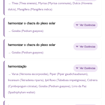
Thea (Thea sinensis), Myrtus (Myrtus communis), Dulcis (Hovenia
dulcis), Mangífera (Mangifera indica)
harmonizar o chacra do plexo solar
Ver Essências
Goiaba (Psidium guayava)
harmonizar o chacra do plexo solar
Ver Essências
Goiaba (Psidium guayava)
harmonização
Ver Essências
Varus (Vernonia escorpioides), Piper (Piper gaudichaudianum),
Incensum (Tetradenia riparia), Ipê Roxo (Tabebuia impetiginosa), Cidreira
(Cymbopogum citratus), Goiaba (Psidium guayava), Lirio da Paz
(Spathiphylum walisii)