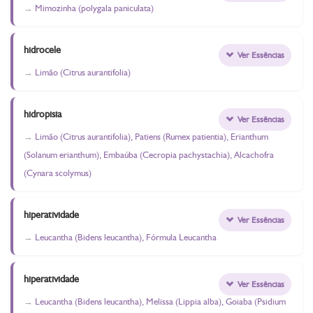
Mimozinha (polygala paniculata)
hidrocele
Ver Essências
Limão (Citrus aurantifolia)
hidropisia
Ver Essências
Limão (Citrus aurantifolia), Patiens (Rumex patientia), Erianthum
(Solanum erianthum), Embaúba (Cecropia pachystachia), Alcachofra
(Cynara scolymus)
hiperatividade
Ver Essências
Leucantha (Bidens leucantha), Fórmula Leucantha
hiperatividade
Ver Essências
Leucantha (Bidens leucantha), Melissa (Lippia alba), Goiaba (Psidium