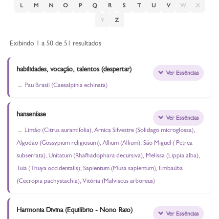
L
M
N
O
P
Q
R
S
T
U
V
W
X
Y
Z
Exibindo 1 a 50 de 51 resultados
habilidades, vocação, talentos (despertar)
Ver Essências
Pau Brasil (Caesalpinia echinata)
hanseníase
Ver Essências
Limão (Citrus aurantifolia), Arnica Silvestre (Solidago microglossa),
Algodão (Gossypium religiosum), Allium (Allium), São Miguel ( Petrea
subserrata), Unitatum (Rhafhadophara decursiva), Melissa (Lippia alba),
Tuia (Thuya occidentalis), Sapientum (Musa sapientum), Embaúba
(Cecropia pachystachia), Vitória (Malviscus arboreus)
Harmonia Divina (Equilíbrio - Nono Raio)
Ver Essências