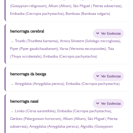
(Gossypium religiosum), Allium (Allium), São Miguel ( Petrea subserrata),
Embaúba (Cecropia pachystachia), Bambusa (Bambusa vulgaris)
hemorragia cerebral
Ver Essências
Triunfo (Triunfetta bartamia), Arnica Silvestre (Solidago microglossa),
Piper (Piper gaudichaudianum), Varus (Vernonia escorpioides), Tuia
(Thuya occidentalis), Embaúba (Cecropia pachystachia)
hemorragia da bexiga
Ver Essências
Amygdalus (Amygdalus persica), Embaúba (Cecropia pachystachia)
hemorragia nasal
Ver Essências
Limão (Citrus aurantifolia), Embaúba (Cecropia pachystachia),
Gerânio (Pelargonium hortorum), Allium (Allium), São Miguel ( Petrea
subserrata), Amygdalus (Amygdalus persica), Algodão (Gossypium