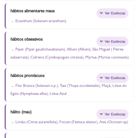
hábitos alimentares maus
Ver Essências
Erianthum (Solanum erianthum)
hábitos obsessivos
Ver Essências
Piper (Piper gaudichaudianum), Allium (Allium), São Miguel ( Petrea
subserrata), Cidreira (Cymbopogum citratus), Myrtus (Myrtus communis)
hábitos promíscuos
Ver Essências
Flor Branca (Solanum s.p.), Tuia (Thuya occidentalis), Maçã, Lótus do
Egito (Nymphaea alba), Lótus Azul
hálito (mau)
Ver Essências
Limão (Citrus aurantifolia), Focum (Festuca elatior), Anis (Ocimum sp)