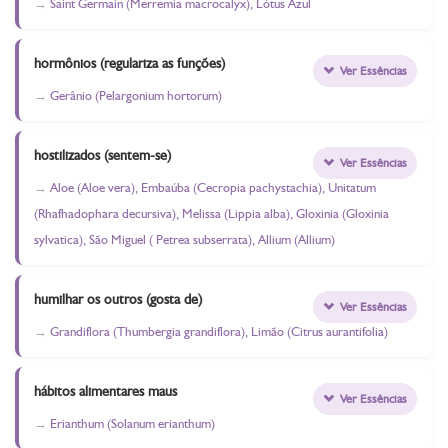
Saint Germain (Merremia macrocalyx), Lótus Azul
hormônios (regulariza as funções)
Ver Essências
Gerânio (Pelargonium hortorum)
hostilizados (sentem-se)
Ver Essências
Aloe (Aloe vera), Embaúba (Cecropia pachystachia), Unitatum
(Rhafhadophara decursiva), Melissa (Lippia alba), Gloxinia (Gloxinia
sylvatica), São Miguel ( Petrea subserrata), Allium (Allium)
humilhar os outros (gosta de)
Ver Essências
Grandiflora (Thumbergia grandiflora), Limão (Citrus aurantifolia)
hábitos alimentares maus
Ver Essências
Erianthum (Solanum erianthum)