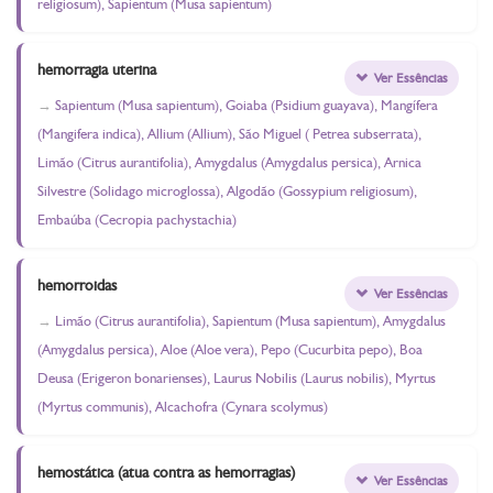
religiosum), Sapientum (Musa sapientum)
hemorragia uterina
Ver Essências
Sapientum (Musa sapientum), Goiaba (Psidium guayava), Mangífera
(Mangifera indica), Allium (Allium), São Miguel ( Petrea subserrata),
Limão (Citrus aurantifolia), Amygdalus (Amygdalus persica), Arnica
Silvestre (Solidago microglossa), Algodão (Gossypium religiosum),
Embaúba (Cecropia pachystachia)
hemorroidas
Ver Essências
Limão (Citrus aurantifolia), Sapientum (Musa sapientum), Amygdalus
(Amygdalus persica), Aloe (Aloe vera), Pepo (Cucurbita pepo), Boa
Deusa (Erigeron bonarienses), Laurus Nobilis (Laurus nobilis), Myrtus
(Myrtus communis), Alcachofra (Cynara scolymus)
hemostática (atua contra as hemorragias)
Ver Essências