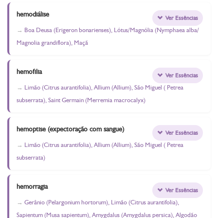
hemodiálise
Ver Essências
Boa Deusa (Erigeron bonarienses), Lótus/Magnólia (Nymphaea alba/
Magnolia grandiflora), Maçã
hemofilia
Ver Essências
Limão (Citrus aurantifolia), Allium (Allium), São Miguel ( Petrea
subserrata), Saint Germain (Merremia macrocalyx)
hemoptise (expectoração com sangue)
Ver Essências
Limão (Citrus aurantifolia), Allium (Allium), São Miguel ( Petrea
subserrata)
hemorragia
Ver Essências
Gerânio (Pelargonium hortorum), Limão (Citrus aurantifolia),
Sapientum (Musa sapientum), Amygdalus (Amygdalus persica), Algodão