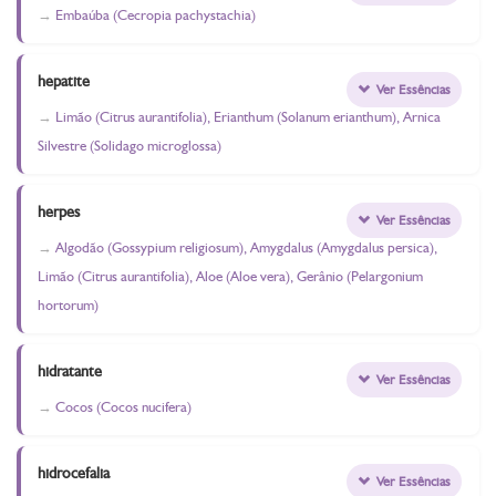
Embaúba (Cecropia pachystachia)
hepatite
Ver Essências
Limão (Citrus aurantifolia), Erianthum (Solanum erianthum), Arnica
Silvestre (Solidago microglossa)
herpes
Ver Essências
Algodão (Gossypium religiosum), Amygdalus (Amygdalus persica),
Limão (Citrus aurantifolia), Aloe (Aloe vera), Gerânio (Pelargonium
hortorum)
hidratante
Ver Essências
Cocos (Cocos nucifera)
hidrocefalia
Ver Essências