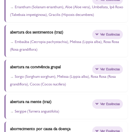
Erianthum (Solanum erianthum), Aloe (Aloe vera), Umbellata, Ipê Roxo
(Tabebuia impetiginosa), Gracilis (Hipoxis decumbens)
abertura dos sentimentos (traz)
Ver Essências
Embaúba (Cecropia pachystachia), Melissa (Lippia alba), Rosa Rosa
(Rosa grandiflora)
abertura na convivência grupal
Ver Essências
Sorgo (Sorghum sorghum), Melissa (Lippia alba), Rosa Rosa (Rosa
grandiflora), Cocos (Cocos nucifera)
abertura na mente (traz)
Ver Essências
Sergipe (Turnera angustifolia)
aborrecimento por causa da doença
Ver Essências