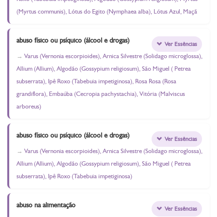
(Myrtus communis), Lótus do Egito (Nymphaea alba), Lótus Azul, Maçã
abuso físico ou psíquico (álcool e drogas)
Ver Essências
Varus (Vernonia escorpioides), Arnica Silvestre (Solidago microglossa),
Allium (Allium), Algodão (Gossypium religiosum), São Miguel ( Petrea
subserrata), Ipê Roxo (Tabebuia impetiginosa), Rosa Rosa (Rosa
grandiflora), Embaúba (Cecropia pachystachia), Vitória (Malviscus
arboreus)
abuso físico ou psíquico (álcool e drogas)
Ver Essências
Varus (Vernonia escorpioides), Arnica Silvestre (Solidago microglossa),
Allium (Allium), Algodão (Gossypium religiosum), São Miguel ( Petrea
subserrata), Ipê Roxo (Tabebuia impetiginosa)
abuso na alimentação
Ver Essências