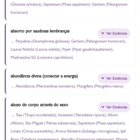
(Gloxinia sylvatica), Sapientum (Musa sapientum), Gerânio (Pelargonium
hortorum)
absorto por saudosas lembranças
Ver Essências
Perpétua (Ghomphrena globosa), Gerânio (Pelargonium hortorum),
Laurus Nobilis (Laurus nobilis), Piper (Piper gaudichaudianum),
Madressilva SG (Lonicera caprifolium)
abundância divina (conectar a energia)
Ver Essências
Abundância (Plectranthus numularis), Mangífera (Mangifera indica)
abuso do corpo através do sexo
Ver Essências
Tuia (Thuya occidentalis), Incensum (Tetradenia riparia), Allium
(Allium), São Miguel ( Petrea subserrata), Sapientum (Musa sapientum),
Limão (Citrus aurantifolia), Arnica Silvestre (Solidago microglossa), Ipê
Roxo (Tabebuia impetiginosa), Algodão (Gossypium religiosum), Myrtus