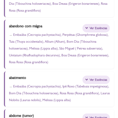
Dia (Tibouchina holoseriacea), Boa Deusa (Erigeron bonarienses), Rosa
Rosa (Rosa grandiflora)
abandono com mágoa
Ver Essências
Embaúba (Cecropia pachystachia), Perpétua (Ghomphrena globosa),
Tuia (Thuya occidentalis), Allium (Allium), Bom Dia (Tibouchina
holoseriacea), Melissa (Lippia alba), São Miguel ( Petrea subserrata),
Unitatum (Rhafhadophara decursiva), Boa Deusa (Erigeron bonarienses),
Rosa Rosa (Rosa grandiflora)
abatimento
Ver Essências
Embaúba (Cecropia pachystachia), Ipê Roxo (Tabebuia impetiginosa),
Bom Dia (Tibouchina holoseriacea), Rosa Rosa (Rosa grandiflora), Laurus
Nobilis (Laurus nobilis), Melissa (Lippia alba)
abdome (tumor)
Ver Essências