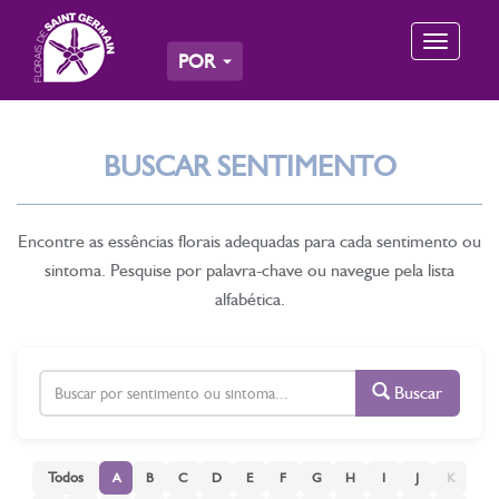
Toggle
POR
navigation
BUSCAR SENTIMENTO
Encontre as essências florais adequadas para cada sentimento ou
sintoma. Pesquise por palavra-chave ou navegue pela lista
alfabética.
Buscar
Todos
A
B
C
D
E
F
G
H
I
J
K