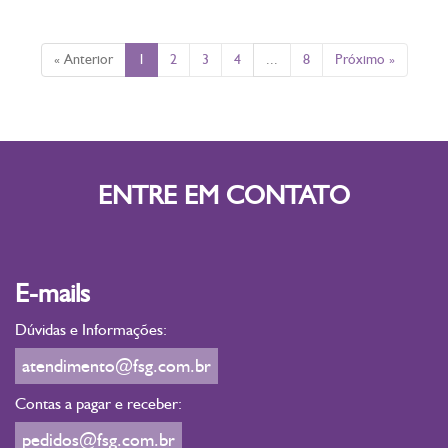
« Anterior
1
2
3
4
...
8
Próximo »
ENTRE EM CONTATO
E-mails
Dúvidas e Informações:
atendimento@fsg.com.br
Contas a pagar e receber:
pedidos@fsg.com.br