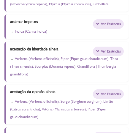
(Rhynchelytrum repens), Myrtus (Myrtus communis), Umbellata
acalmar ímpetos
Ver Essências
Indica (Canna indica)
aceitação da liberdade alheia
Ver Essências
Verbena (Verbena officinalis), Piper (Piper gaudichaudianum), Thea
(Thea sinensis), Scorpius (Duranta repens), Grandiflora (Thumbergia
grandiflora)
aceitação da opinião alheia
Ver Essências
Verbena (Verbena officinalis), Sorgo (Sorghum sorghum), Limão
(Citrus aurantifolia), Vitória (Malviscus arboreus), Piper (Piper
gaudichaudianum)