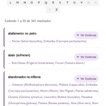
L
M
N
O
P
Q
R
S
T
U
V
W
X
Y
Z
Exibindo 1 a 50 de 365 resultados
abafamento no peito
Ver Essências
Pectus (Salvia leucantha), Embaúba (Cecropia pachystachia)
abalo (sofreram)
Ver Essências
Boa Deusa (Erigeron bonarienses), Focum (Festuca elatior)
abandonados na infância
Ver Essências
Unitatum (Rhafhadophara decursiva), Melissa (Lippia alba), Embaúba
(Cecropia pachystachia), Allium (Allium), São Miguel ( Petrea subserrata),
Gloxinia (Gloxinia sylvatica), Leucantha (Bidens leucantha), Perpétua
(Ghomphrena globosa), Patiens (Rumex patientia), Aloe (Aloe vera), Bom