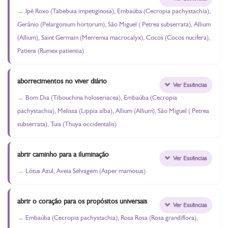
Ipê Roxo (Tabebuia impetiginosa), Embaúba (Cecropia pachystachia),
Gerânio (Pelargonium hortorum), São Miguel ( Petrea subserrata), Allium
(Allium), Saint Germain (Merremia macrocalyx), Cocos (Cocos nucifera),
Patiens (Rumex patientia)
aborrecimentos no viver diário
Ver Essências
Bom Dia (Tibouchina holoseriacea), Embaúba (Cecropia
pachystachia), Melissa (Lippia alba), Allium (Allium), São Miguel ( Petrea
subserrata), Tuia (Thuya occidentalis)
abrir caminho para a iluminação
Ver Essências
Lótus Azul, Aveia Selvagem (Asper mamosus)
abrir o coração para os propósitos universais
Ver Essências
Embaúba (Cecropia pachystachia), Rosa Rosa (Rosa grandiflora),