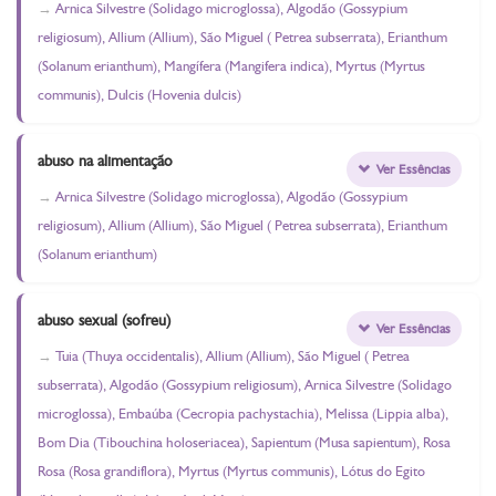
Arnica Silvestre (Solidago microglossa), Algodão (Gossypium
religiosum), Allium (Allium), São Miguel ( Petrea subserrata), Erianthum
(Solanum erianthum), Mangífera (Mangifera indica), Myrtus (Myrtus
communis), Dulcis (Hovenia dulcis)
abuso na alimentação
Ver Essências
Arnica Silvestre (Solidago microglossa), Algodão (Gossypium
religiosum), Allium (Allium), São Miguel ( Petrea subserrata), Erianthum
(Solanum erianthum)
abuso sexual (sofreu)
Ver Essências
Tuia (Thuya occidentalis), Allium (Allium), São Miguel ( Petrea
subserrata), Algodão (Gossypium religiosum), Arnica Silvestre (Solidago
microglossa), Embaúba (Cecropia pachystachia), Melissa (Lippia alba),
Bom Dia (Tibouchina holoseriacea), Sapientum (Musa sapientum), Rosa
Rosa (Rosa grandiflora), Myrtus (Myrtus communis), Lótus do Egito