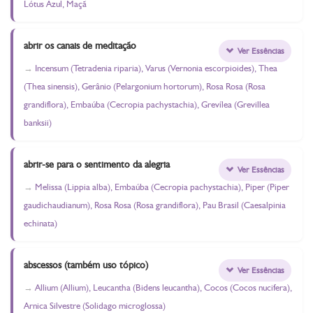
Lótus Azul, Maçã
abrir os canais de meditação
Ver Essências
Incensum (Tetradenia riparia), Varus (Vernonia escorpioides), Thea
(Thea sinensis), Gerânio (Pelargonium hortorum), Rosa Rosa (Rosa
grandiflora), Embaúba (Cecropia pachystachia), Grevílea (Grevillea
banksii)
abrir-se para o sentimento da alegria
Ver Essências
Melissa (Lippia alba), Embaúba (Cecropia pachystachia), Piper (Piper
gaudichaudianum), Rosa Rosa (Rosa grandiflora), Pau Brasil (Caesalpinia
echinata)
abscessos (também uso tópico)
Ver Essências
Allium (Allium), Leucantha (Bidens leucantha), Cocos (Cocos nucifera),
Arnica Silvestre (Solidago microglossa)