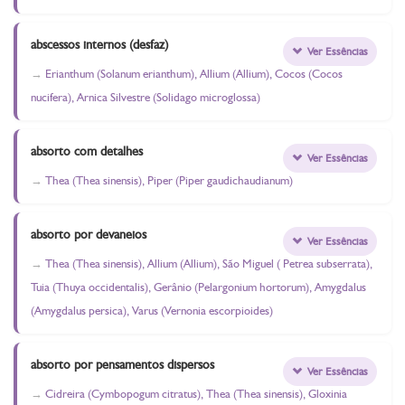
abscessos internos (desfaz)
Ver Essências
Erianthum (Solanum erianthum), Allium (Allium), Cocos (Cocos
nucifera), Arnica Silvestre (Solidago microglossa)
absorto com detalhes
Ver Essências
Thea (Thea sinensis), Piper (Piper gaudichaudianum)
absorto por devaneios
Ver Essências
Thea (Thea sinensis), Allium (Allium), São Miguel ( Petrea subserrata),
Tuia (Thuya occidentalis), Gerânio (Pelargonium hortorum), Amygdalus
(Amygdalus persica), Varus (Vernonia escorpioides)
absorto por pensamentos dispersos
Ver Essências
Cidreira (Cymbopogum citratus), Thea (Thea sinensis), Gloxinia