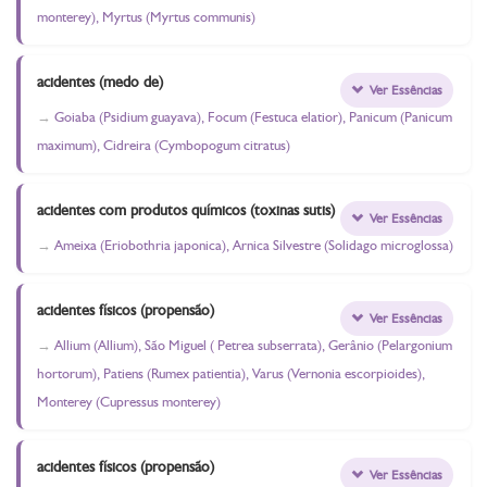
monterey), Myrtus (Myrtus communis)
acidentes (medo de)
Ver Essências
Goiaba (Psidium guayava), Focum (Festuca elatior), Panicum (Panicum
maximum), Cidreira (Cymbopogum citratus)
acidentes com produtos químicos (toxinas sutis)
Ver Essências
Ameixa (Eriobothria japonica), Arnica Silvestre (Solidago microglossa)
acidentes físicos (propensão)
Ver Essências
Allium (Allium), São Miguel ( Petrea subserrata), Gerânio (Pelargonium
hortorum), Patiens (Rumex patientia), Varus (Vernonia escorpioides),
Monterey (Cupressus monterey)
acidentes físicos (propensão)
Ver Essências