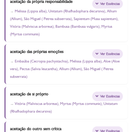
aceitação da própria responsabilidade
Ver Essências
Melissa (Lippia alba), Unitatum (Rhafhadophara decursiva), Allium
(Allium), São Miguel ( Petrea subserrata), Sapientum (Musa sapientum),
Vitória (Malviscus arboreus), Bambusa (Bambusa vulgaris), Myrtus
(Myrtus communis)
aceitação das próprias emoções
Ver Essências
Embaúba (Cecropia pachystachia), Melissa (Lippia alba), Aloe (Aloe
vera), Pectus (Salvia leucantha), Allium (Allium), São Miguel ( Petrea
subserrata)
aceitação de si próprio
Ver Essências
Vitória (Malviscus arboreus), Myrtus (Myrtus communis), Unitatum
(Rhafhadophara decursiva)
aceitação do outro sem crítica
Ver Essências