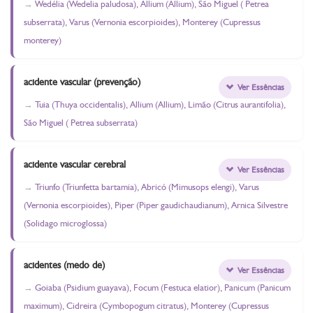
Wedélia (Wedelia paludosa), Allium (Allium), São Miguel ( Petrea
subserrata), Varus (Vernonia escorpioides), Monterey (Cupressus
monterey)
acidente vascular (prevenção)
Ver Essências
Tuia (Thuya occidentalis), Allium (Allium), Limão (Citrus aurantifolia),
São Miguel ( Petrea subserrata)
acidente vascular cerebral
Ver Essências
Triunfo (Triunfetta bartamia), Abricó (Mimusops elengi), Varus
(Vernonia escorpioides), Piper (Piper gaudichaudianum), Arnica Silvestre
(Solidago microglossa)
acidentes (medo de)
Ver Essências
Goiaba (Psidium guayava), Focum (Festuca elatior), Panicum (Panicum
maximum), Cidreira (Cymbopogum citratus), Monterey (Cupressus