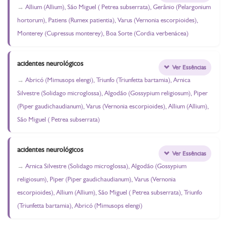
Allium (Allium), São Miguel ( Petrea subserrata), Gerânio (Pelargonium
hortorum), Patiens (Rumex patientia), Varus (Vernonia escorpioides),
Monterey (Cupressus monterey), Boa Sorte (Cordia verbenácea)
acidentes neurológicos
Ver Essências
Abricó (Mimusops elengi), Triunfo (Triunfetta bartamia), Arnica
Silvestre (Solidago microglossa), Algodão (Gossypium religiosum), Piper
(Piper gaudichaudianum), Varus (Vernonia escorpioides), Allium (Allium),
São Miguel ( Petrea subserrata)
acidentes neurológicos
Ver Essências
Arnica Silvestre (Solidago microglossa), Algodão (Gossypium
religiosum), Piper (Piper gaudichaudianum), Varus (Vernonia
escorpioides), Allium (Allium), São Miguel ( Petrea subserrata), Triunfo
(Triunfetta bartamia), Abricó (Mimusops elengi)