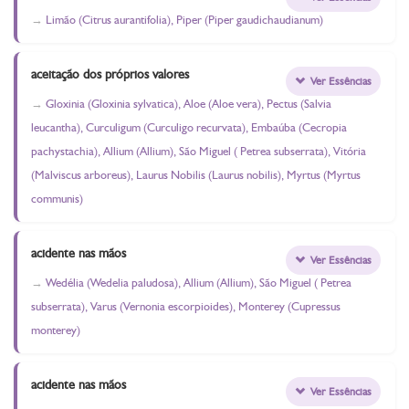
Limão (Citrus aurantifolia), Piper (Piper gaudichaudianum)
aceitação dos próprios valores
Ver Essências
Gloxinia (Gloxinia sylvatica), Aloe (Aloe vera), Pectus (Salvia
leucantha), Curculigum (Curculigo recurvata), Embaúba (Cecropia
pachystachia), Allium (Allium), São Miguel ( Petrea subserrata), Vitória
(Malviscus arboreus), Laurus Nobilis (Laurus nobilis), Myrtus (Myrtus
communis)
acidente nas mãos
Ver Essências
Wedélia (Wedelia paludosa), Allium (Allium), São Miguel ( Petrea
subserrata), Varus (Vernonia escorpioides), Monterey (Cupressus
monterey)
acidente nas mãos
Ver Essências