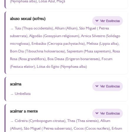
(Nymphaea alba), Lótus Azul, Maçã
abuso sexual (sofreu)
Ver Essências
Tuia (Thuya occidentalis), Allium (Allium), São Miguel ( Petrea
subserrata), Algodão (Gossypium religiosum), Arnica Silvestre (Solidago
microglossa), Embaúba (Cecropia pachystachia), Melissa (Lippia alba),
Bom Dia (Tibouchina holoseriacea), Sapientum (Musa sapientum), Rosa
Rosa (Rosa grandiflora), Boa Deusa (Erigeron bonarienses), Focum
(Festuca elatior), Lótus do Egito (Nymphaea alba)
acalma
Ver Essências
Umbellata
acalmar a mente
Ver Essências
Cidreira (Cymbopogum citratus), Thea (Thea sinensis), Allium
(Allium), São Miguel ( Petrea subserrata), Cocos (Cocos nucifera), Erbum