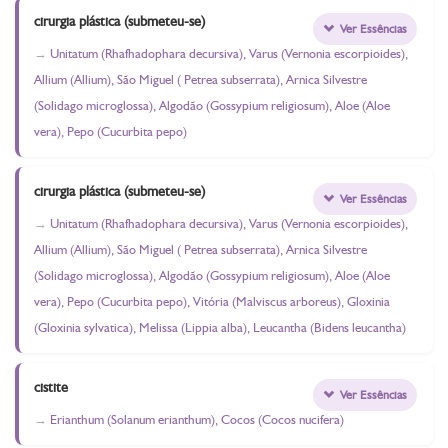
cirurgia plástica (submeteu-se)
Ver Essências
Unitatum (Rhafhadophara decursiva), Varus (Vernonia escorpioides),
Allium (Allium), São Miguel ( Petrea subserrata), Arnica Silvestre
(Solidago microglossa), Algodão (Gossypium religiosum), Aloe (Aloe
vera), Pepo (Cucurbita pepo)
cirurgia plástica (submeteu-se)
Ver Essências
Unitatum (Rhafhadophara decursiva), Varus (Vernonia escorpioides),
Allium (Allium), São Miguel ( Petrea subserrata), Arnica Silvestre
(Solidago microglossa), Algodão (Gossypium religiosum), Aloe (Aloe
vera), Pepo (Cucurbita pepo), Vitória (Malviscus arboreus), Gloxinia
(Gloxinia sylvatica), Melissa (Lippia alba), Leucantha (Bidens leucantha)
cistite
Ver Essências
Erianthum (Solanum erianthum), Cocos (Cocos nucifera)