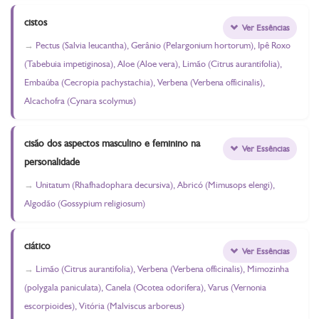
cistos
Ver Essências
Pectus (Salvia leucantha), Gerânio (Pelargonium hortorum), Ipê Roxo
(Tabebuia impetiginosa), Aloe (Aloe vera), Limão (Citrus aurantifolia),
Embaúba (Cecropia pachystachia), Verbena (Verbena officinalis),
Alcachofra (Cynara scolymus)
cisão dos aspectos masculino e feminino na
Ver Essências
personalidade
Unitatum (Rhafhadophara decursiva), Abricó (Mimusops elengi),
Algodão (Gossypium religiosum)
ciático
Ver Essências
Limão (Citrus aurantifolia), Verbena (Verbena officinalis), Mimozinha
(polygala paniculata), Canela (Ocotea odorifera), Varus (Vernonia
escorpioides), Vitória (Malviscus arboreus)