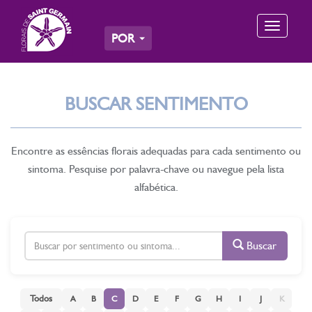
Toggle
POR
navigation
BUSCAR SENTIMENTO
Encontre as essências florais adequadas para cada sentimento ou
sintoma. Pesquise por palavra-chave ou navegue pela lista
alfabética.
Buscar
Todos
A
B
C
D
E
F
G
H
I
J
K