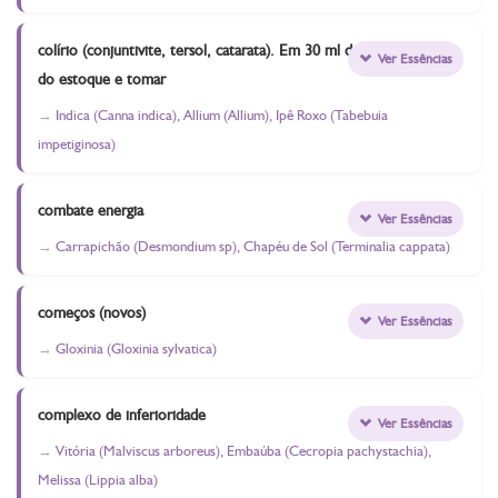
colírio (conjuntivite, tersol, catarata). Em 30 ml de água
Ver Essências
do estoque e tomar
Indica (Canna indica), Allium (Allium), Ipê Roxo (Tabebuia
impetiginosa)
combate energia
Ver Essências
Carrapichão (Desmondium sp), Chapéu de Sol (Terminalia cappata)
começos (novos)
Ver Essências
Gloxinia (Gloxinia sylvatica)
complexo de inferioridade
Ver Essências
Vitória (Malviscus arboreus), Embaúba (Cecropia pachystachia),
Melissa (Lippia alba)