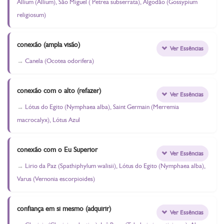
Allium (Allium), São Miguel ( Petrea subserrata), Algodão (Gossypium
religiosum)
conexão (ampla visão)
Ver Essências
Canela (Ocotea odorifera)
conexão com o alto (refazer)
Ver Essências
Lótus do Egito (Nymphaea alba), Saint Germain (Merremia
macrocalyx), Lótus Azul
conexão com o Eu Superior
Ver Essências
Lirio da Paz (Spathiphylum walisii), Lótus do Egito (Nymphaea alba),
Varus (Vernonia escorpioides)
confiança em si mesmo (adquirir)
Ver Essências