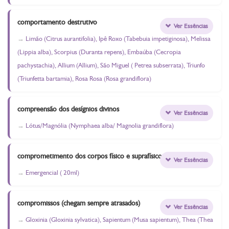
comportamento destrutivo
Ver Essências
Limão (Citrus aurantifolia), Ipê Roxo (Tabebuia impetiginosa), Melissa
(Lippia alba), Scorpius (Duranta repens), Embaúba (Cecropia
pachystachia), Allium (Allium), São Miguel ( Petrea subserrata), Triunfo
(Triunfetta bartamia), Rosa Rosa (Rosa grandiflora)
compreensão dos desígnios divinos
Ver Essências
Lótus/Magnólia (Nymphaea alba/ Magnolia grandiflora)
comprometimento dos corpos físico e suprafísicos
Ver Essências
Emergencial ( 20ml)
compromissos (chegam sempre atrasados)
Ver Essências
Gloxinia (Gloxinia sylvatica), Sapientum (Musa sapientum), Thea (Thea