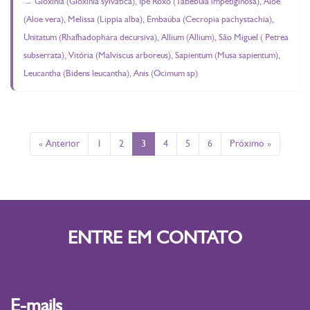
Gloxinia (Gloxinia sylvatica), Ipê Roxo (Tabebuia impetiginosa), Aloe
(Aloe vera), Melissa (Lippia alba), Embaúba (Cecropia pachystachia),
Unitatum (Rhafhadophara decursiva), Allium (Allium), São Miguel ( Petrea
subserrata), Vitória (Malviscus arboreus), Sapientum (Musa sapientum),
Leucantha (Bidens leucantha), Anis (Ocimum sp)
« Anterior
1
2
3
4
5
6
Próximo »
ENTRE EM CONTATO
E-mails