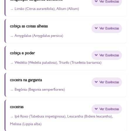
Ver Essências
Limão (Citrus aurantifolia), Allium (Allium)
cobiça as coisas alheias
Ver Essências
Amygdalus (Amygdalus persica)
cobiça e poder
Ver Essências
Wedélia (Wedelia paludosa), Triunfo (Triunfetta bartamia)
coceira na garganta
Ver Essências
Begônia (Begonia semperflorens)
coceiras
Ver Essências
Ipê Roxo (Tabebuia impetiginosa), Leucantha (Bidens leucantha),
Melissa (Lippia alba)