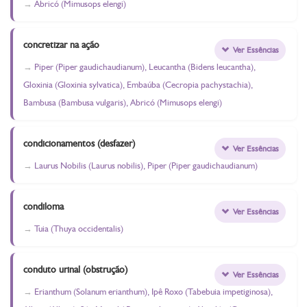
Abricó (Mimusops elengi)
concretizar na ação
Ver Essências
Piper (Piper gaudichaudianum), Leucantha (Bidens leucantha),
Gloxinia (Gloxinia sylvatica), Embaúba (Cecropia pachystachia),
Bambusa (Bambusa vulgaris), Abricó (Mimusops elengi)
condicionamentos (desfazer)
Ver Essências
Laurus Nobilis (Laurus nobilis), Piper (Piper gaudichaudianum)
condiloma
Ver Essências
Tuia (Thuya occidentalis)
conduto urinal (obstrução)
Ver Essências
Erianthum (Solanum erianthum), Ipê Roxo (Tabebuia impetiginosa),