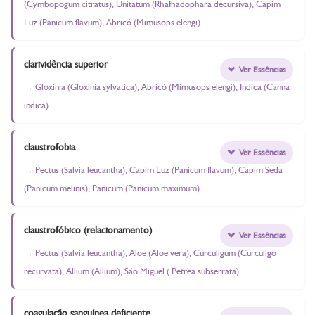
(Cymbopogum citratus), Unitatum (Rhafhadophara decursiva), Capim
Luz (Panicum flavum), Abricó (Mimusops elengi)
clarividência superior
Ver Essências
Gloxinia (Gloxinia sylvatica), Abricó (Mimusops elengi), Indica (Canna
indica)
claustrofobia
Ver Essências
Pectus (Salvia leucantha), Capim Luz (Panicum flavum), Capim Seda
(Panicum melinis), Panicum (Panicum maximum)
claustrofóbico (relacionamento)
Ver Essências
Pectus (Salvia leucantha), Aloe (Aloe vera), Curculigum (Curculigo
recurvata), Allium (Allium), São Miguel ( Petrea subserrata)
coagulação sanguínea deficiente