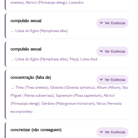
sinensis), Abricó (Mimusops elengi), Lisiandra
compulsão sexual
Ver Essências
Lótus do Egito (Nymphaea alba)
compulsão sexual
Ver Essências
Lótus do Egito (Nymphaea alba), Maçã, Lótus Azul
concentração (falta de)
Ver Essências
Thea (Thea sinensis), Gloxinia (Gloxinia sylvatica), Allium (Allium), São
Miguel ( Petrea subserrata), Sapientum (Musa sapientum), Abricó
(Mimusops elengi), Gerânio (Pelargonium hortorum), Varus (Vernonia
escorpioides)
concretizar (não conseguem)
Ver Essências