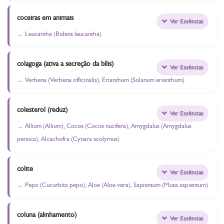
coceiras em animais
Ver Essências
Leucantha (Bidens leucantha)
colagoga (ativa a secreção da bílis)
Ver Essências
Verbena (Verbena officinalis), Erianthum (Solanum erianthum)
colesterol (reduz)
Ver Essências
Allium (Allium), Cocos (Cocos nucifera), Amygdalus (Amygdalus
persica), Alcachofra (Cynara scolymus)
colite
Ver Essências
Pepo (Cucurbita pepo), Aloe (Aloe vera), Sapientum (Musa sapientum)
coluna (alinhamento)
Ver Essências