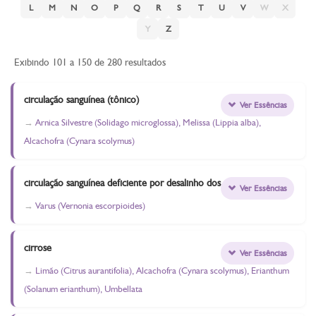
L
M
N
O
P
Q
R
S
T
U
V
W
X
Y
Z
Exibindo 101 a 150 de 280 resultados
circulação sanguínea (tônico)
Ver Essências
Arnica Silvestre (Solidago microglossa), Melissa (Lippia alba),
Alcachofra (Cynara scolymus)
circulação sanguínea deficiente por desalinho dos corpos
Ver Essências
Varus (Vernonia escorpioides)
cirrose
Ver Essências
Limão (Citrus aurantifolia), Alcachofra (Cynara scolymus), Erianthum
(Solanum erianthum), Umbellata