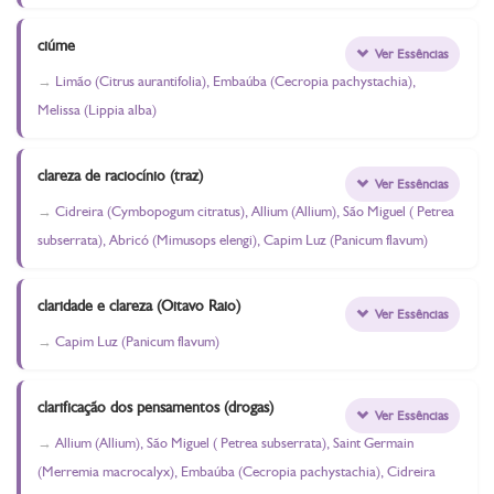
ciúme
Ver Essências
Limão (Citrus aurantifolia), Embaúba (Cecropia pachystachia),
Melissa (Lippia alba)
clareza de raciocínio (traz)
Ver Essências
Cidreira (Cymbopogum citratus), Allium (Allium), São Miguel ( Petrea
subserrata), Abricó (Mimusops elengi), Capim Luz (Panicum flavum)
claridade e clareza (Oitavo Raio)
Ver Essências
Capim Luz (Panicum flavum)
clarificação dos pensamentos (drogas)
Ver Essências
Allium (Allium), São Miguel ( Petrea subserrata), Saint Germain
(Merremia macrocalyx), Embaúba (Cecropia pachystachia), Cidreira