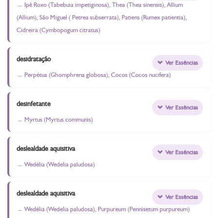
Ipê Roxo (Tabebuia impetiginosa), Thea (Thea sinensis), Allium
(Allium), São Miguel ( Petrea subserrata), Patiens (Rumex patientia),
Cidreira (Cymbopogum citratus)
desidratação
Ver Essências
Perpétua (Ghomphrena globosa), Cocos (Cocos nucifera)
desinfetante
Ver Essências
Myrtus (Myrtus communis)
deslealdade aquisitiva
Ver Essências
Wedélia (Wedelia paludosa)
deslealdade aquisitiva
Ver Essências
Wedélia (Wedelia paludosa), Purpureum (Pennisetum purpureum)