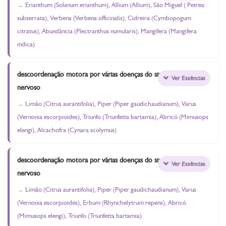
Erianthum (Solanum erianthum), Allium (Allium), São Miguel ( Petrea
subserrata), Verbena (Verbena officinalis), Cidreira (Cymbopogum
citratus), Abundância (Plectranthus numularis), Mangífera (Mangifera
indica)
descoordenação motora por várias doenças do sistema
Ver Essências
nervoso
Limão (Citrus aurantifolia), Piper (Piper gaudichaudianum), Varus
(Vernonia escorpioides), Triunfo (Triunfetta bartamia), Abricó (Mimusops
elengi), Alcachofra (Cynara scolymus)
descoordenação motora por várias doenças do sistema
Ver Essências
nervoso
Limão (Citrus aurantifolia), Piper (Piper gaudichaudianum), Varus
(Vernonia escorpioides), Erbum (Rhynchelytrum repens), Abricó
(Mimusops elengi), Triunfo (Triunfetta bartamia)