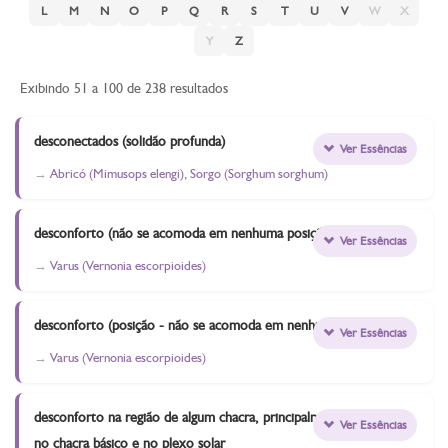
L
M
N
O
P
Q
R
S
T
U
V
W
X
Y
Z
Exibindo 51 a 100 de 238 resultados
desconectados (solidão profunda)
Ver Essências
Abricó (Mimusops elengi), Sorgo (Sorghum sorghum)
desconforto (não se acomoda em nenhuma posição)
Ver Essências
Varus (Vernonia escorpioides)
desconforto (posição - não se acomoda em nenhuma)
Ver Essências
Varus (Vernonia escorpioides)
desconforto na região de algum chacra, principalmente
Ver Essências
no chacra básico e no plexo solar