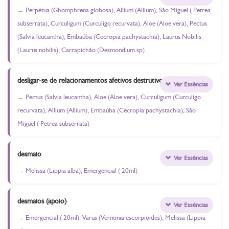
Perpétua (Ghomphrena globosa), Allium (Allium), São Miguel ( Petrea
subserrata), Curculigum (Curculigo recurvata), Aloe (Aloe vera), Pectus
(Salvia leucantha), Embaúba (Cecropia pachystachia), Laurus Nobilis
(Laurus nobilis), Carrapichão (Desmondium sp)
desligar-se de relacionamentos afetivos destrutivos
Ver Essências
Pectus (Salvia leucantha), Aloe (Aloe vera), Curculigum (Curculigo
recurvata), Allium (Allium), Embaúba (Cecropia pachystachia), São
Miguel ( Petrea subserrata)
desmaio
Ver Essências
Melissa (Lippia alba), Emergencial ( 20ml)
desmaios (apoio)
Ver Essências
Emergencial ( 20ml), Varus (Vernonia escorpioides), Melissa (Lippia