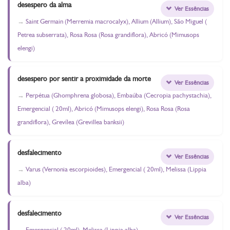
desespero da alma
Ver Essências
Saint Germain (Merremia macrocalyx), Allium (Allium), São Miguel (
Petrea subserrata), Rosa Rosa (Rosa grandiflora), Abricó (Mimusops
elengi)
desespero por sentir a proximidade da morte
Ver Essências
Perpétua (Ghomphrena globosa), Embaúba (Cecropia pachystachia),
Emergencial ( 20ml), Abricó (Mimusops elengi), Rosa Rosa (Rosa
grandiflora), Grevílea (Grevillea banksii)
desfalecimento
Ver Essências
Varus (Vernonia escorpioides), Emergencial ( 20ml), Melissa (Lippia
alba)
desfalecimento
Ver Essências
Emergencial ( 20ml), Melissa (Lippia alba)