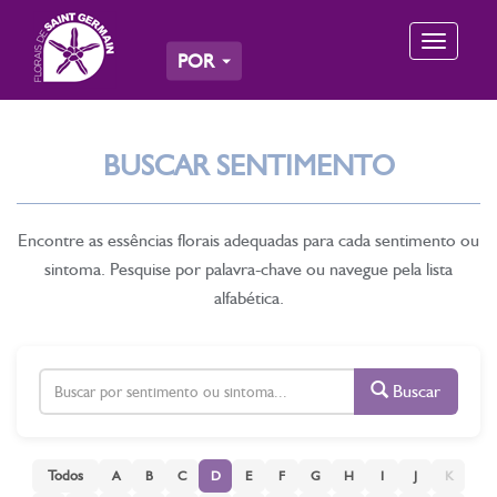
Toggle
POR
navigation
BUSCAR SENTIMENTO
Encontre as essências florais adequadas para cada sentimento ou
sintoma. Pesquise por palavra-chave ou navegue pela lista
alfabética.
Buscar
Todos
A
B
C
D
E
F
G
H
I
J
K