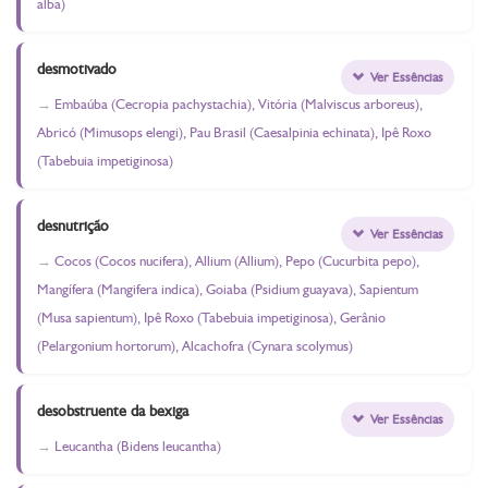
alba)
desmotivado
Ver Essências
Embaúba (Cecropia pachystachia), Vitória (Malviscus arboreus),
Abricó (Mimusops elengi), Pau Brasil (Caesalpinia echinata), Ipê Roxo
(Tabebuia impetiginosa)
desnutrição
Ver Essências
Cocos (Cocos nucifera), Allium (Allium), Pepo (Cucurbita pepo),
Mangífera (Mangifera indica), Goiaba (Psidium guayava), Sapientum
(Musa sapientum), Ipê Roxo (Tabebuia impetiginosa), Gerânio
(Pelargonium hortorum), Alcachofra (Cynara scolymus)
desobstruente da bexiga
Ver Essências
Leucantha (Bidens leucantha)