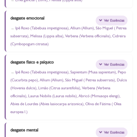
desgaste emocional
Ver Essências
Ipê Roxo (Tabebuia impetiginosa), Allium (Allium), São Miguel ( Petrea
subserrata), Melissa (Lippia alba), Verbena (Verbena officinalis), Cidreira
(Cymbopogum citratus)
desgaste físico e psíquico
Ver Essências
Ipê Roxo (Tabebuia impetiginosa), Sapientum (Musa sapientum), Pepo
(Cucurbita pepo), Allium (Allium), São Miguel ( Petrea subserrata), Dulcis
(Hovenia dulcis), Limão (Citrus aurantifolia), Verbena (Verbena
officinalis), Laurus Nobilis (Laurus nobilis), Abricó (Mimusops elengi),
Abies de Lourdes (Abies lasiocarpa arizonica), Oliva de Fátima ( Olea
europea l.)
desgaste mental
Ver Essências