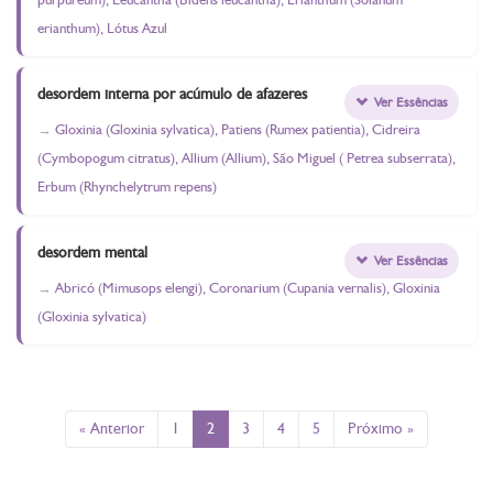
erianthum), Lótus Azul
desordem interna por acúmulo de afazeres
Ver Essências
Gloxinia (Gloxinia sylvatica), Patiens (Rumex patientia), Cidreira
(Cymbopogum citratus), Allium (Allium), São Miguel ( Petrea subserrata),
Erbum (Rhynchelytrum repens)
desordem mental
Ver Essências
Abricó (Mimusops elengi), Coronarium (Cupania vernalis), Gloxinia
(Gloxinia sylvatica)
« Anterior
1
2
3
4
5
Próximo »