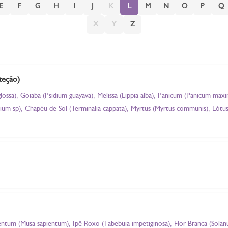
E
F
G
H
I
J
K
L
M
N
O
P
Q
X
Y
Z
teção)
glossa), Goiaba (Psidium guayava), Melissa (Lippia alba), Panicum (Panicum max
ium sp), Chapéu de Sol (Terminalia cappata), Myrtus (Myrtus communis), Lótu
pientum (Musa sapientum), Ipê Roxo (Tabebuia impetiginosa), Flor Branca (Sol