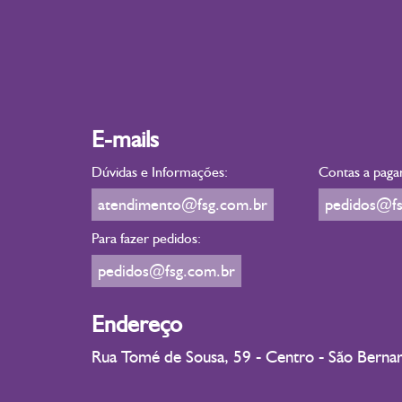
E-mails
Dúvidas e Informações:
Contas a paga
atendimento@fsg.com.br
pedidos@fs
Para fazer pedidos:
pedidos@fsg.com.br
Endereço
Rua Tomé de Sousa, 59 - Centro - São Bern