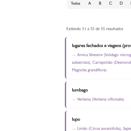
A
B
C
D
Todos
Exibindo 51 a 55 de 55 resultados
lugares fechados e viagens (pro
Arnica Silvestre (Solidago micro
subserrata), Carrapichão (Desmond
Magnolia grandiflora)
lumbago
Verbena (Verbena officinalis)
lupo
Limão (Citrus aurantifolia), Sa