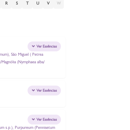
R
S
T
U
V
W
Ver Essências
imum), São Miguel ( Petrea
s/Magnólia (Nymphaea alba/
Ver Essências
Ver Essências
anum s.p.), Purpureum (Pennisetum