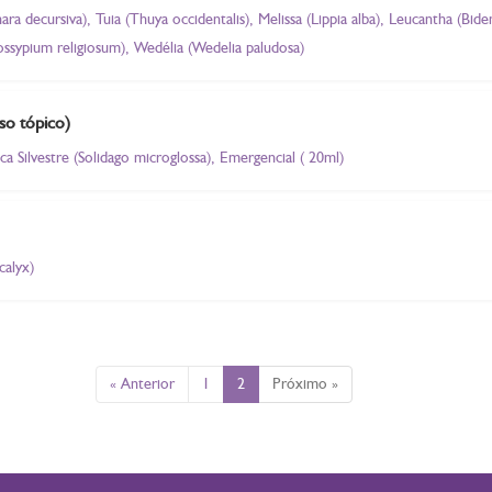
 decursiva), Tuia (Thuya occidentalis), Melissa (Lippia alba), Leucantha (Biden
ossypium religiosum), Wedélia (Wedelia paludosa)
so tópico)
a Silvestre (Solidago microglossa), Emergencial ( 20ml)
calyx)
« Anterior
1
2
Próximo »