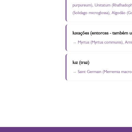
purpureum), Unitatum (Rhafhadophara
(Solidago microglossa), Algodão (G
luxações (entorces - também u
Myrtus (Myrtus communis), Arnic
luz (traz)
Saint Germain (Merremia macro