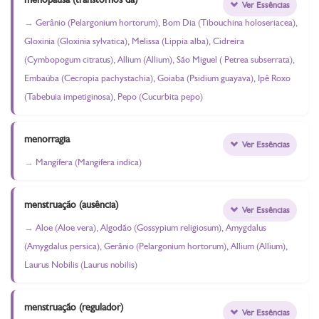
Ver Essências
Gerânio (Pelargonium hortorum), Bom Dia (Tibouchina holoseriacea),
Gloxinia (Gloxinia sylvatica), Melissa (Lippia alba), Cidreira
(Cymbopogum citratus), Allium (Allium), São Miguel ( Petrea subserrata),
Embaúba (Cecropia pachystachia), Goiaba (Psidium guayava), Ipê Roxo
(Tabebuia impetiginosa), Pepo (Cucurbita pepo)
menorragia
Ver Essências
Mangífera (Mangifera indica)
menstruação (ausência)
Ver Essências
Aloe (Aloe vera), Algodão (Gossypium religiosum), Amygdalus
(Amygdalus persica), Gerânio (Pelargonium hortorum), Allium (Allium),
Laurus Nobilis (Laurus nobilis)
menstruação (regulador)
Ver Essências