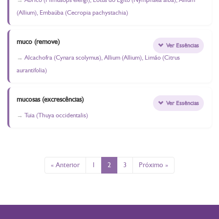
(Allium), Embaúba (Cecropia pachystachia)
muco (remove)
Ver Essências
Alcachofra (Cynara scolymus), Allium (Allium), Limão (Citrus
aurantifolia)
mucosas (excrescências)
Ver Essências
Tuia (Thuya occidentalis)
« Anterior
1
2
3
Próximo »