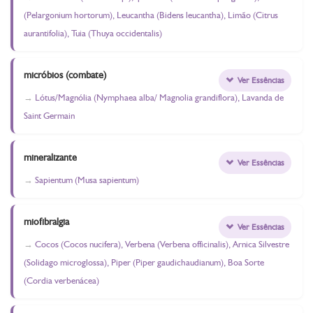
(Pelargonium hortorum), Leucantha (Bidens leucantha), Limão (Citrus
aurantifolia), Tuia (Thuya occidentalis)
micróbios (combate)
Ver Essências
Lótus/Magnólia (Nymphaea alba/ Magnolia grandiflora), Lavanda de
Saint Germain
mineralizante
Ver Essências
Sapientum (Musa sapientum)
miofibralgia
Ver Essências
Cocos (Cocos nucifera), Verbena (Verbena officinalis), Arnica Silvestre
(Solidago microglossa), Piper (Piper gaudichaudianum), Boa Sorte
(Cordia verbenácea)