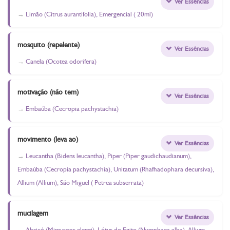
Ver Essências
Limão (Citrus aurantifolia), Emergencial ( 20ml)
mosquito (repelente)
Ver Essências
Canela (Ocotea odorifera)
motivação (não tem)
Ver Essências
Embaúba (Cecropia pachystachia)
movimento (leva ao)
Ver Essências
Leucantha (Bidens leucantha), Piper (Piper gaudichaudianum),
Embaúba (Cecropia pachystachia), Unitatum (Rhafhadophara decursiva),
Allium (Allium), São Miguel ( Petrea subserrata)
mucilagem
Ver Essências
Abricó (Mimusops elengi), Lótus do Egito (Nymphaea alba), Allium