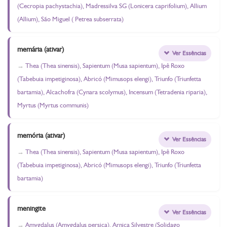
(Cecropia pachystachia), Madressilva SG (Lonicera caprifolium), Allium
(Allium), São Miguel ( Petrea subserrata)
memária (ativar)
Ver Essências
Thea (Thea sinensis), Sapientum (Musa sapientum), Ipê Roxo
(Tabebuia impetiginosa), Abricó (Mimusops elengi), Triunfo (Triunfetta
bartamia), Alcachofra (Cynara scolymus), Incensum (Tetradenia riparia),
Myrtus (Myrtus communis)
memória (ativar)
Ver Essências
Thea (Thea sinensis), Sapientum (Musa sapientum), Ipê Roxo
(Tabebuia impetiginosa), Abricó (Mimusops elengi), Triunfo (Triunfetta
bartamia)
meningite
Ver Essências
Amygdalus (Amygdalus persica), Arnica Silvestre (Solidago