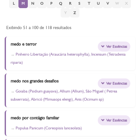
L
M
N
O
P
Q
R
S
T
U
V
W
X
Y
Z
Exibindo 51 a 100 de 118 resultados
medo e terror
Ver Essências
Pinheiro Libertação (Araucária heterophylla), Incensum (Tetradenia
riparia)
medo nos grandes desafios
Ver Essências
Goiaba (Psidium guayava), Allium (Allium), São Miguel ( Petrea
subserrata), Abricó (Mimusops elengi), Anis (Ocimum sp)
medo por contágio familiar
Ver Essências
Populus Panicum (Coreopisis lanceolata)