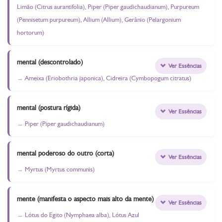
Limão (Citrus aurantifolia), Piper (Piper gaudichaudianum), Purpureum
(Pennisetum purpureum), Allium (Allium), Gerânio (Pelargonium
hortorum)
mental (descontrolado)
Ver Essências
Ameixa (Eriobothria japonica), Cidreira (Cymbopogum citratus)
mental (postura rígida)
Ver Essências
Piper (Piper gaudichaudianum)
mental poderoso do outro (corta)
Ver Essências
Myrtus (Myrtus communis)
mente (manifesta o aspecto mais alto da mente)
Ver Essências
Lótus do Egito (Nymphaea alba), Lótus Azul