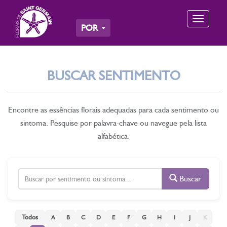
Toggle
POR
navigation
BUSCAR SENTIMENTO
Encontre as essências florais adequadas para cada sentimento ou
sintoma. Pesquise por palavra-chave ou navegue pela lista
alfabética.
Buscar
Todos
A
B
C
D
E
F
G
H
I
J
K