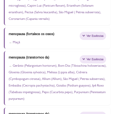
microglossa), Capim Luz (Panicum flavum), Erianthum (Solanum
erianthum), Pectus (Salvia leucantha), São Miguel ( Petrea subserrata),
Coronarium (Cupania vernalis)
menopausa (fortalece os ossos)
Ver Essências
Maçã
menopausa (transtornos da)
Ver Essências
Gerânio (Pelargonium hortorum), Bom Dia (Tibouchina holoseriacea),
Gloxinia (Gloxinia sylvatica), Melissa (Lippia alba), Cidreira
(Cymbopogum citratus), Allium (Allium), São Miguel ( Petrea subserrata),
Embaúba (Cecropia pachystachia), Goiaba (Psidium guayava), Ipê Roxo
(Tabebuia impetiginosa), Pepo (Cucurbita pepo), Purpureum (Pennisetum
purpureum)
menopausa (transtornos da)