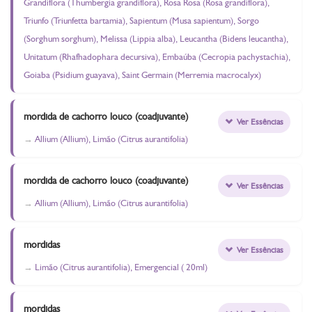
Grandiflora (Thumbergia grandiflora), Rosa Rosa (Rosa grandiflora),
Triunfo (Triunfetta bartamia), Sapientum (Musa sapientum), Sorgo
(Sorghum sorghum), Melissa (Lippia alba), Leucantha (Bidens leucantha),
Unitatum (Rhafhadophara decursiva), Embaúba (Cecropia pachystachia),
Goiaba (Psidium guayava), Saint Germain (Merremia macrocalyx)
mordida de cachorro louco (coadjuvante)
Ver Essências
Allium (Allium), Limão (Citrus aurantifolia)
mordida de cachorro louco (coadjuvante)
Ver Essências
Allium (Allium), Limão (Citrus aurantifolia)
mordidas
Ver Essências
Limão (Citrus aurantifolia), Emergencial ( 20ml)
mordidas