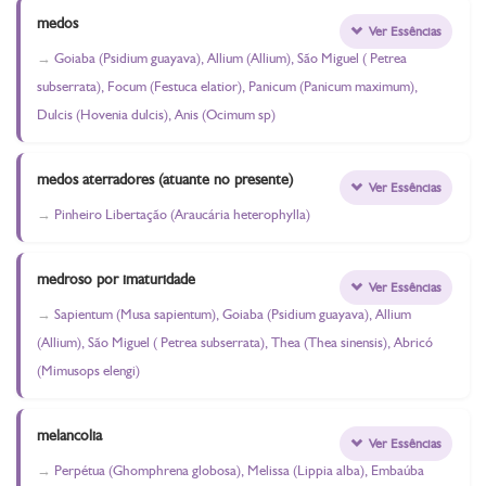
medos
Ver Essências
Goiaba (Psidium guayava), Allium (Allium), São Miguel ( Petrea
subserrata), Focum (Festuca elatior), Panicum (Panicum maximum),
Dulcis (Hovenia dulcis), Anis (Ocimum sp)
medos aterradores (atuante no presente)
Ver Essências
Pinheiro Libertação (Araucária heterophylla)
medroso por imaturidade
Ver Essências
Sapientum (Musa sapientum), Goiaba (Psidium guayava), Allium
(Allium), São Miguel ( Petrea subserrata), Thea (Thea sinensis), Abricó
(Mimusops elengi)
melancolia
Ver Essências
Perpétua (Ghomphrena globosa), Melissa (Lippia alba), Embaúba