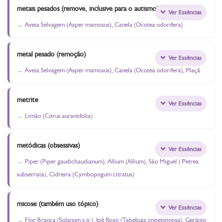
metais pesados (remove, inclusive para o autismo)
Ver Essências
Aveia Selvagem (Asper mamosus), Canela (Ocotea odorifera)
metal pesado (remoção)
Ver Essências
Aveia Selvagem (Asper mamosus), Canela (Ocotea odorifera), Maçã
metrite
Ver Essências
Limão (Citrus aurantifolia)
metódicas (obsessivas)
Ver Essências
Piper (Piper gaudichaudianum), Allium (Allium), São Miguel ( Petrea
subserrata), Cidreira (Cymbopogum citratus)
micose (também uso tópico)
Ver Essências
Flor Branca (Solanum s.p.), Ipê Roxo (Tabebuia impetiginosa), Gerânio