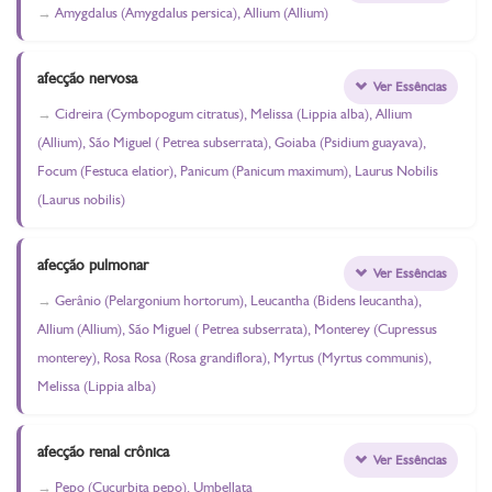
Amygdalus (Amygdalus persica), Allium (Allium)
afecção nervosa
Ver Essências
Cidreira (Cymbopogum citratus), Melissa (Lippia alba), Allium
(Allium), São Miguel ( Petrea subserrata), Goiaba (Psidium guayava),
Focum (Festuca elatior), Panicum (Panicum maximum), Laurus Nobilis
(Laurus nobilis)
afecção pulmonar
Ver Essências
Gerânio (Pelargonium hortorum), Leucantha (Bidens leucantha),
Allium (Allium), São Miguel ( Petrea subserrata), Monterey (Cupressus
monterey), Rosa Rosa (Rosa grandiflora), Myrtus (Myrtus communis),
Melissa (Lippia alba)
afecção renal crônica
Ver Essências
Pepo (Cucurbita pepo), Umbellata