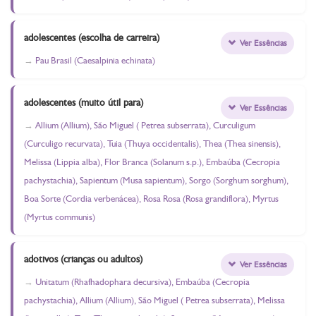
adolescentes (escolha de carreira)
Ver Essências
Pau Brasil (Caesalpinia echinata)
adolescentes (muito útil para)
Ver Essências
Allium (Allium), São Miguel ( Petrea subserrata), Curculigum
(Curculigo recurvata), Tuia (Thuya occidentalis), Thea (Thea sinensis),
Melissa (Lippia alba), Flor Branca (Solanum s.p.), Embaúba (Cecropia
pachystachia), Sapientum (Musa sapientum), Sorgo (Sorghum sorghum),
Boa Sorte (Cordia verbenácea), Rosa Rosa (Rosa grandiflora), Myrtus
(Myrtus communis)
adotivos (crianças ou adultos)
Ver Essências
Unitatum (Rhafhadophara decursiva), Embaúba (Cecropia
pachystachia), Allium (Allium), São Miguel ( Petrea subserrata), Melissa