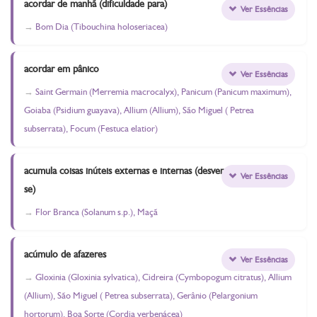
acordar de manhã (dificuldade para)
Ver Essências
Bom Dia (Tibouchina holoseriacea)
acordar em pânico
Ver Essências
Saint Germain (Merremia macrocalyx), Panicum (Panicum maximum),
Goiaba (Psidium guayava), Allium (Allium), São Miguel ( Petrea
subserrata), Focum (Festuca elatior)
acumula coisas inúteis externas e internas (desvencilhar-
Ver Essências
se)
Flor Branca (Solanum s.p.), Maçã
acúmulo de afazeres
Ver Essências
Gloxinia (Gloxinia sylvatica), Cidreira (Cymbopogum citratus), Allium
(Allium), São Miguel ( Petrea subserrata), Gerânio (Pelargonium
hortorum), Boa Sorte (Cordia verbenácea)