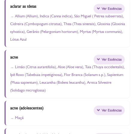
aclarar as ideias
Ver Essências
Allium (Allium), Indica (Canna indica), São Miguel ( Petrea subserrata),
Cidreira (Cymbopogum citratus), Thea (Thea sinensis), Gloxinia (Gloxinia
sylvatica), Gerânio (Pelargonium hortorum), Myrtus (Myrtus communis),
Lótus Azul
acne
Ver Essências
Limão (Citrus aurantifolia), Aloe (Aloe vera), Tuia (Thuya occidentalis),
Ipê Roxo (Tabebuia impetiginosa), Flor Branca (Solanum s.p.), Sapientum
(Musa sapientum), Leucantha (Bidens leucantha), Arnica Silvestre
(Solidago microglossa)
acne (adolescentes)
Ver Essências
Maçã