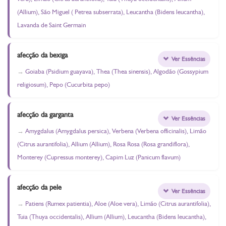
(Allium), São Miguel ( Petrea subserrata), Leucantha (Bidens leucantha),
Lavanda de Saint Germain
afecção da bexiga
Ver Essências
Goiaba (Psidium guayava), Thea (Thea sinensis), Algodão (Gossypium
religiosum), Pepo (Cucurbita pepo)
afecção da garganta
Ver Essências
Amygdalus (Amygdalus persica), Verbena (Verbena officinalis), Limão
(Citrus aurantifolia), Allium (Allium), Rosa Rosa (Rosa grandiflora),
Monterey (Cupressus monterey), Capim Luz (Panicum flavum)
afecção da pele
Ver Essências
Patiens (Rumex patientia), Aloe (Aloe vera), Limão (Citrus aurantifolia),
Tuia (Thuya occidentalis), Allium (Allium), Leucantha (Bidens leucantha),