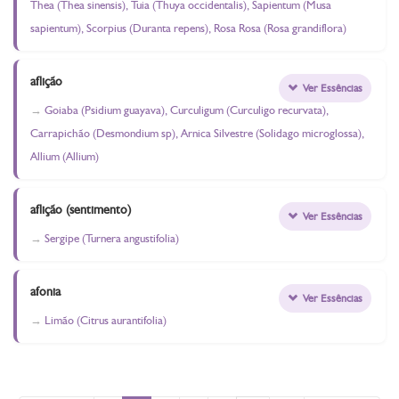
Thea (Thea sinensis), Tuia (Thuya occidentalis), Sapientum (Musa
sapientum), Scorpius (Duranta repens), Rosa Rosa (Rosa grandiflora)
aflição
Ver Essências
Goiaba (Psidium guayava), Curculigum (Curculigo recurvata),
Carrapichão (Desmondium sp), Arnica Silvestre (Solidago microglossa),
Allium (Allium)
aflição (sentimento)
Ver Essências
Sergipe (Turnera angustifolia)
afonia
Ver Essências
Limão (Citrus aurantifolia)