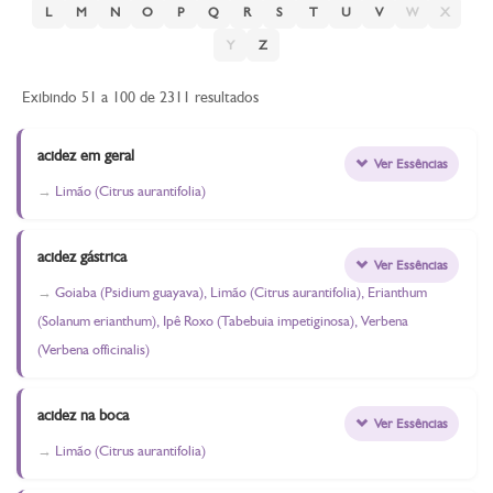
L
M
N
O
P
Q
R
S
T
U
V
W
X
Y
Z
Exibindo 51 a 100 de 2311 resultados
acidez em geral
Ver Essências
Limão (Citrus aurantifolia)
acidez gástrica
Ver Essências
Goiaba (Psidium guayava), Limão (Citrus aurantifolia), Erianthum
(Solanum erianthum), Ipê Roxo (Tabebuia impetiginosa), Verbena
(Verbena officinalis)
acidez na boca
Ver Essências
Limão (Citrus aurantifolia)