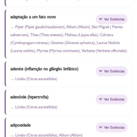
adaptação a um fato novo
Ver Essências
Piper (Piper gaudichaudianum), Allium (Allium), São Miguel ( Petrea
subserrata), Thea (Thea sinensis), Melissa (Lippia alba), Cidreira
(Cymbopogum citratus), Gloxinia (Gloxinia sylvatica), Laurus Nobilis
(Laurus nobilis), Myrtus (Myrtus communis), Verbena (Verbena officinalis)
adenite (inflamção no glânglio linfático)
Ver Essências
Limão (Citrus aurantifolia)
adenóide (hipertrofia)
Ver Essências
Limão (Citrus aurantifolia)
adiposidade
Ver Essências
Limão (Citrus aurantifolia), Allium (Allium)