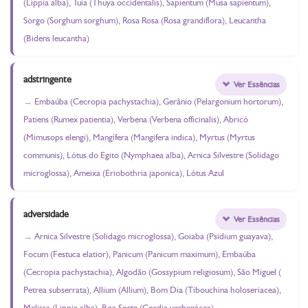
(Lippia alba), Tuia (Thuya occidentalis), Sapientum (Musa sapientum),
Sorgo (Sorghum sorghum), Rosa Rosa (Rosa grandiflora), Leucantha
(Bidens leucantha)
adstringente
Ver Essências
Embaúba (Cecropia pachystachia), Gerânio (Pelargonium hortorum),
Patiens (Rumex patientia), Verbena (Verbena officinalis), Abricó
(Mimusops elengi), Mangífera (Mangifera indica), Myrtus (Myrtus
communis), Lótus do Egito (Nymphaea alba), Arnica Silvestre (Solidago
microglossa), Ameixa (Eriobothria japonica), Lótus Azul
adversidade
Ver Essências
Arnica Silvestre (Solidago microglossa), Goiaba (Psidium guayava),
Focum (Festuca elatior), Panicum (Panicum maximum), Embaúba
(Cecropia pachystachia), Algodão (Gossypium religiosum), São Miguel (
Petrea subserrata), Allium (Allium), Bom Dia (Tibouchina holoseriacea),
Melissa (Lippia alba), Boa Sorte (Cordia verbenácea)