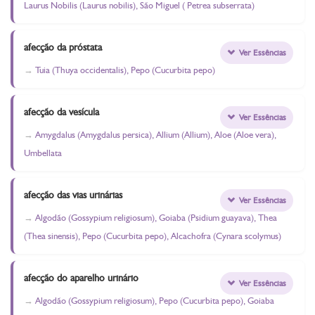
Laurus Nobilis (Laurus nobilis), São Miguel ( Petrea subserrata)
afecção da próstata
Ver Essências
Tuia (Thuya occidentalis), Pepo (Cucurbita pepo)
afecção da vesícula
Ver Essências
Amygdalus (Amygdalus persica), Allium (Allium), Aloe (Aloe vera),
Umbellata
afecção das vias urinárias
Ver Essências
Algodão (Gossypium religiosum), Goiaba (Psidium guayava), Thea
(Thea sinensis), Pepo (Cucurbita pepo), Alcachofra (Cynara scolymus)
afecção do aparelho urinário
Ver Essências
Algodão (Gossypium religiosum), Pepo (Cucurbita pepo), Goiaba