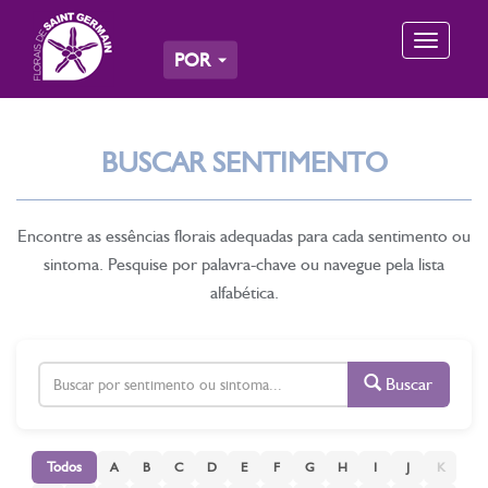
Toggle
POR
navigation
BUSCAR SENTIMENTO
Encontre as essências florais adequadas para cada sentimento ou
sintoma. Pesquise por palavra-chave ou navegue pela lista
alfabética.
Buscar
Todos
A
B
C
D
E
F
G
H
I
J
K