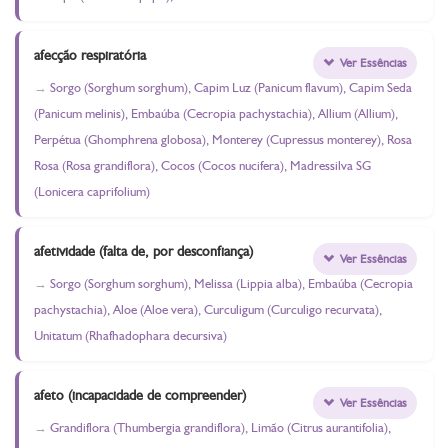
afecção respiratória
Ver Essências
Sorgo (Sorghum sorghum), Capim Luz (Panicum flavum), Capim Seda
(Panicum melinis), Embaúba (Cecropia pachystachia), Allium (Allium),
Perpétua (Ghomphrena globosa), Monterey (Cupressus monterey), Rosa
Rosa (Rosa grandiflora), Cocos (Cocos nucifera), Madressilva SG
(Lonicera caprifolium)
afetividade (falta de, por desconfiança)
Ver Essências
Sorgo (Sorghum sorghum), Melissa (Lippia alba), Embaúba (Cecropia
pachystachia), Aloe (Aloe vera), Curculigum (Curculigo recurvata),
Unitatum (Rhafhadophara decursiva)
afeto (incapacidade de compreender)
Ver Essências
Grandiflora (Thumbergia grandiflora), Limão (Citrus aurantifolia),