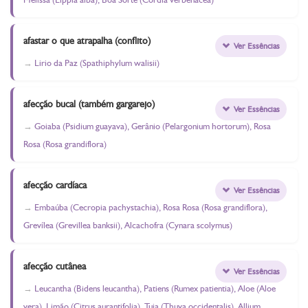
afastar o que atrapalha (conflito)
Ver Essências
Lirio da Paz (Spathiphylum walisii)
afecção bucal (também gargarejo)
Ver Essências
Goiaba (Psidium guayava), Gerânio (Pelargonium hortorum), Rosa
Rosa (Rosa grandiflora)
afecção cardíaca
Ver Essências
Embaúba (Cecropia pachystachia), Rosa Rosa (Rosa grandiflora),
Grevílea (Grevillea banksii), Alcachofra (Cynara scolymus)
afecção cutânea
Ver Essências
Leucantha (Bidens leucantha), Patiens (Rumex patientia), Aloe (Aloe
vera), Limão (Citrus aurantifolia), Tuia (Thuya occidentalis), Allium