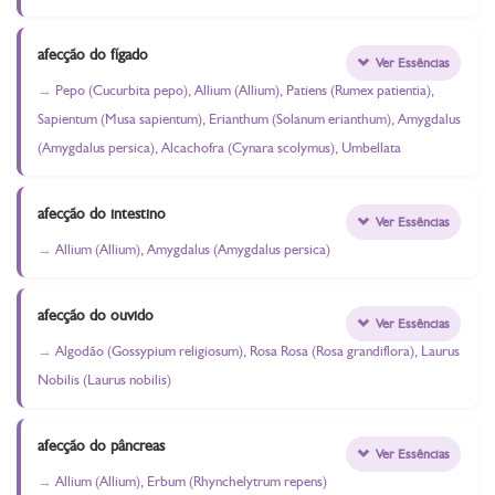
afecção do fígado
Ver Essências
Pepo (Cucurbita pepo), Allium (Allium), Patiens (Rumex patientia),
Sapientum (Musa sapientum), Erianthum (Solanum erianthum), Amygdalus
(Amygdalus persica), Alcachofra (Cynara scolymus), Umbellata
afecção do intestino
Ver Essências
Allium (Allium), Amygdalus (Amygdalus persica)
afecção do ouvido
Ver Essências
Algodão (Gossypium religiosum), Rosa Rosa (Rosa grandiflora), Laurus
Nobilis (Laurus nobilis)
afecção do pâncreas
Ver Essências
Allium (Allium), Erbum (Rhynchelytrum repens)