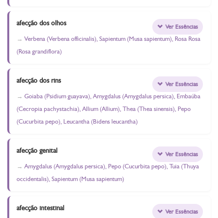
afecção dos olhos
Ver Essências
Verbena (Verbena officinalis), Sapientum (Musa sapientum), Rosa Rosa
(Rosa grandiflora)
afecção dos rins
Ver Essências
Goiaba (Psidium guayava), Amygdalus (Amygdalus persica), Embaúba
(Cecropia pachystachia), Allium (Allium), Thea (Thea sinensis), Pepo
(Cucurbita pepo), Leucantha (Bidens leucantha)
afecção genital
Ver Essências
Amygdalus (Amygdalus persica), Pepo (Cucurbita pepo), Tuia (Thuya
occidentalis), Sapientum (Musa sapientum)
afecção intestinal
Ver Essências