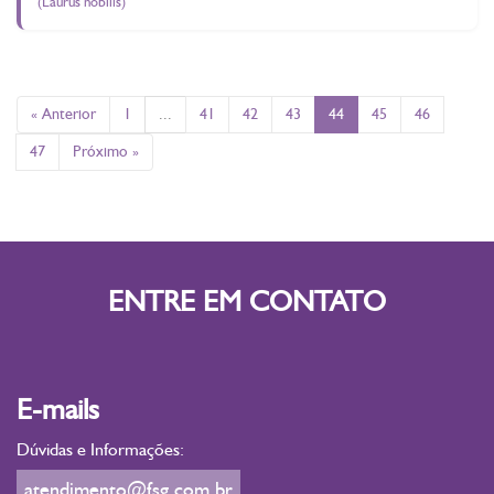
(Laurus nobilis)
« Anterior
1
...
41
42
43
44
45
46
47
Próximo »
ENTRE EM CONTATO
E-mails
Dúvidas e Informações:
atendimento@fsg.com.br