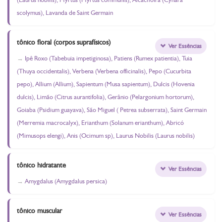
scolymus), Lavanda de Saint Germain
tônico floral (corpos suprafísicos)
Ver Essências
Ipê Roxo (Tabebuia impetiginosa), Patiens (Rumex patientia), Tuia
(Thuya occidentalis), Verbena (Verbena officinalis), Pepo (Cucurbita
pepo), Allium (Allium), Sapientum (Musa sapientum), Dulcis (Hovenia
dulcis), Limão (Citrus aurantifolia), Gerânio (Pelargonium hortorum),
Goiaba (Psidium guayava), São Miguel ( Petrea subserrata), Saint Germain
(Merremia macrocalyx), Erianthum (Solanum erianthum), Abricó
(Mimusops elengi), Anis (Ocimum sp), Laurus Nobilis (Laurus nobilis)
tônico hidratante
Ver Essências
Amygdalus (Amygdalus persica)
tônico muscular
Ver Essências