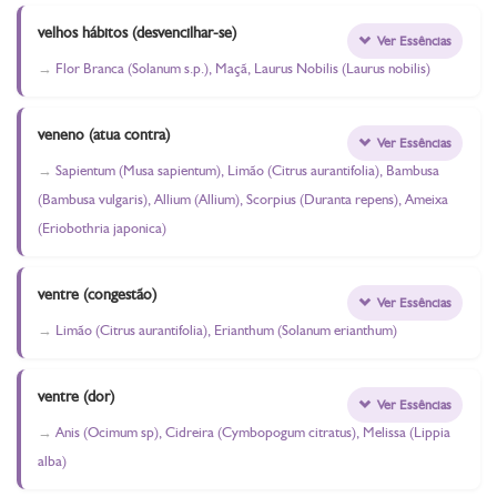
velhos hábitos (desvencilhar-se)
Ver Essências
Flor Branca (Solanum s.p.), Maçã, Laurus Nobilis (Laurus nobilis)
veneno (atua contra)
Ver Essências
Sapientum (Musa sapientum), Limão (Citrus aurantifolia), Bambusa
(Bambusa vulgaris), Allium (Allium), Scorpius (Duranta repens), Ameixa
(Eriobothria japonica)
ventre (congestão)
Ver Essências
Limão (Citrus aurantifolia), Erianthum (Solanum erianthum)
ventre (dor)
Ver Essências
Anis (Ocimum sp), Cidreira (Cymbopogum citratus), Melissa (Lippia
alba)