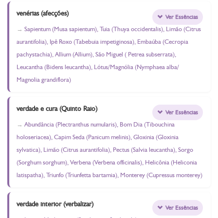
venérias (afecções)
Ver Essências
Sapientum (Musa sapientum), Tuia (Thuya occidentalis), Limão (Citrus
aurantifolia), Ipê Roxo (Tabebuia impetiginosa), Embaúba (Cecropia
pachystachia), Allium (Allium), São Miguel ( Petrea subserrata),
Leucantha (Bidens leucantha), Lótus/Magnólia (Nymphaea alba/
Magnolia grandiflora)
verdade e cura (Quinto Raio)
Ver Essências
Abundância (Plectranthus numularis), Bom Dia (Tibouchina
holoseriacea), Capim Seda (Panicum melinis), Gloxinia (Gloxinia
sylvatica), Limão (Citrus aurantifolia), Pectus (Salvia leucantha), Sorgo
(Sorghum sorghum), Verbena (Verbena officinalis), Helicônia (Heliconia
latispatha), Triunfo (Triunfetta bartamia), Monterey (Cupressus monterey)
verdade interior (verbalizar)
Ver Essências