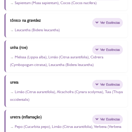
Sapientum (Musa sapientum), Cocos (Cocos nucifera)
tônico na gravidez
Ver Essências
Leucantha (Bidens leucantha)
unha (roe)
Ver Essências
Melissa (Lippia alba), Limão (Citrus aurantifolia), Cidreira
(Cymbopogum citratus), Leucantha (Bidens leucantha)
ureia
Ver Essências
Limão (Citrus aurantifolia), Alcachofra (Cynara scolymus), Tuia (Thuya
occidentalis)
uretra (inflamação)
Ver Essências
Pepo (Cucurbita pepo), Limão (Citrus aurantifolia), Verbena (Verbena