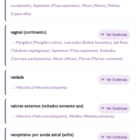
occidentalis), Sapientum (Musa sapientum), Allium (Allium), Melissa
(Lippia alba)
vaginal (corrimento)
Ver Essências
Mangífera (Mangifera indica), Leucantha (Bidens leucantha), Ipê Roxo
(Tabebuia impetiginosa), Sapientum (Musa sapientum), Embaúba
(Cecropia pachystachia), Allium (Allium), Myrtus (Myrtus communis)
vaidade
Ver Essências
Helicônia (Heliconia latispatha)
valores externos (voltados somente aos)
Ver Essências
Helicônia (Heliconia latispatha), Wedélia (Wedelia paludosa)
vampirismo por sonda astral (sofre)
Ver Essências