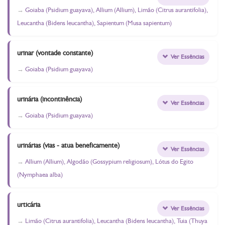
Goiaba (Psidium guayava), Allium (Allium), Limão (Citrus aurantifolia),
Leucantha (Bidens leucantha), Sapientum (Musa sapientum)
urinar (vontade constante)
Ver Essências
Goiaba (Psidium guayava)
urinária (incontinência)
Ver Essências
Goiaba (Psidium guayava)
urinárias (vias - atua beneficamente)
Ver Essências
Allium (Allium), Algodão (Gossypium religiosum), Lótus do Egito
(Nymphaea alba)
urticária
Ver Essências
Limão (Citrus aurantifolia), Leucantha (Bidens leucantha), Tuia (Thuya