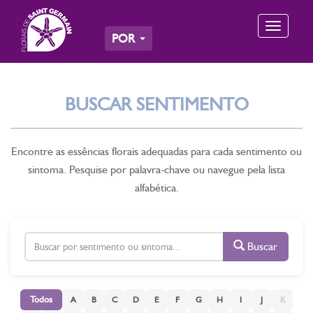
Toggle
POR
navigation
BUSCAR SENTIMENTO
Encontre as essências florais adequadas para cada sentimento ou
sintoma. Pesquise por palavra-chave ou navegue pela lista
alfabética.
Buscar
Todos
A
B
C
D
E
F
G
H
I
J
K