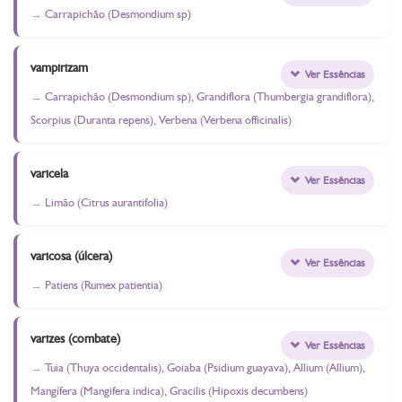
Carrapichão (Desmondium sp)
vampirizam
Ver Essências
Carrapichão (Desmondium sp), Grandiflora (Thumbergia grandiflora),
Scorpius (Duranta repens), Verbena (Verbena officinalis)
varicela
Ver Essências
Limão (Citrus aurantifolia)
varicosa (úlcera)
Ver Essências
Patiens (Rumex patientia)
varizes (combate)
Ver Essências
Tuia (Thuya occidentalis), Goiaba (Psidium guayava), Allium (Allium),
Mangífera (Mangifera indica), Gracilis (Hipoxis decumbens)