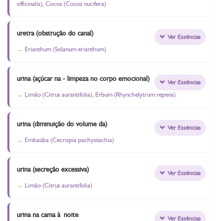
officinalis), Cocos (Cocos nucifera)
uretra (obstrução do canal)
Ver Essências
Erianthum (Solanum erianthum)
urina (açúcar na - limpeza no corpo emocional)
Ver Essências
Limão (Citrus aurantifolia), Erbum (Rhynchelytrum repens)
urina (diminuição do volume da)
Ver Essências
Embaúba (Cecropia pachystachia)
urina (secreção excessiva)
Ver Essências
Limão (Citrus aurantifolia)
urina na cama à noite
Ver Essências