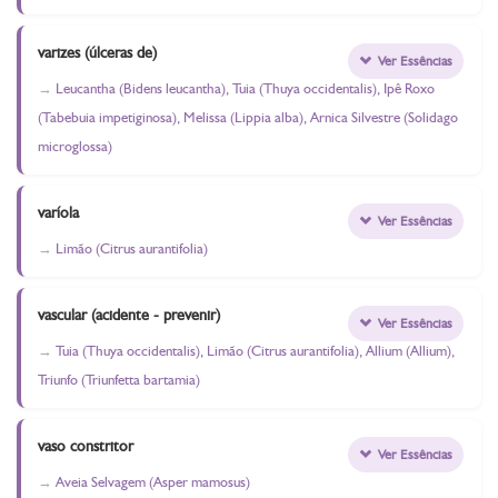
varizes (úlceras de)
Ver Essências
Leucantha (Bidens leucantha), Tuia (Thuya occidentalis), Ipê Roxo
(Tabebuia impetiginosa), Melissa (Lippia alba), Arnica Silvestre (Solidago
microglossa)
varíola
Ver Essências
Limão (Citrus aurantifolia)
vascular (acidente - prevenir)
Ver Essências
Tuia (Thuya occidentalis), Limão (Citrus aurantifolia), Allium (Allium),
Triunfo (Triunfetta bartamia)
vaso constritor
Ver Essências
Aveia Selvagem (Asper mamosus)