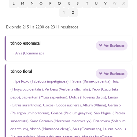
L
M
N
O
P
Q
R
S
T
U
V
W
X
Y
Z
Exibindo 2151 a 2200 de 2311 resultados
tônico estomacal
Ver Essências
Anis (Ocimum sp)
tônico floral
Ver Essências
Ipê Roxo (Tabebuia impetiginosa), Patiens (Rumex patientia), Tuia
(Thuya occidentalis), Verbena (Verbena officinalis), Pepo (Cucurbita
pepo), Sapientum (Musa sapientum), Dulcis (Hovenia dulcis), Limão
(Citrus aurantifolia), Cocos (Cocos nucifera), Allium (Allium), Gerânio
(Pelargonium hortorum), Goiaba (Psidium guayava), São Miguel ( Petrea
subserrata), Saint Germain (Merremia macrocalyx), Erianthum (Solanum
erianthum), Abricó (Mimusops elengi), Anis (Ocimum sp), Laurus Nobilis
(Laurus nobilis), Myrtus (Myrtus communis), Alcachofra (Cynara