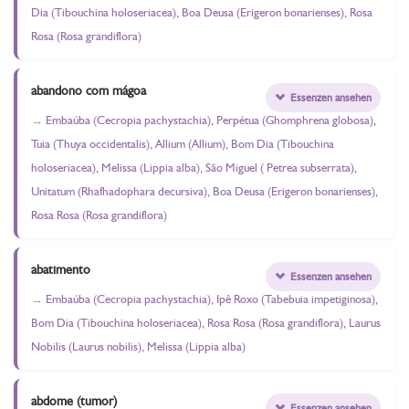
Dia (Tibouchina holoseriacea), Boa Deusa (Erigeron bonarienses), Rosa
Rosa (Rosa grandiflora)
abandono com mágoa
Essenzen ansehen
Embaúba (Cecropia pachystachia), Perpétua (Ghomphrena globosa),
Tuia (Thuya occidentalis), Allium (Allium), Bom Dia (Tibouchina
holoseriacea), Melissa (Lippia alba), São Miguel ( Petrea subserrata),
Unitatum (Rhafhadophara decursiva), Boa Deusa (Erigeron bonarienses),
Rosa Rosa (Rosa grandiflora)
abatimento
Essenzen ansehen
Embaúba (Cecropia pachystachia), Ipê Roxo (Tabebuia impetiginosa),
Bom Dia (Tibouchina holoseriacea), Rosa Rosa (Rosa grandiflora), Laurus
Nobilis (Laurus nobilis), Melissa (Lippia alba)
abdome (tumor)
Essenzen ansehen