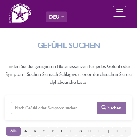
Toggle
DEU
navigation
GEFÜHL SUCHEN
Finden Sie die geeigneten Blütenessenzen für jedes Gefühl oder
Symptom. Suchen Sie nach Schlagwort oder durchsuchen Sie die
alphabetische Liste.
Suchen
Alle
A
B
C
D
E
F
G
H
I
J
K
L