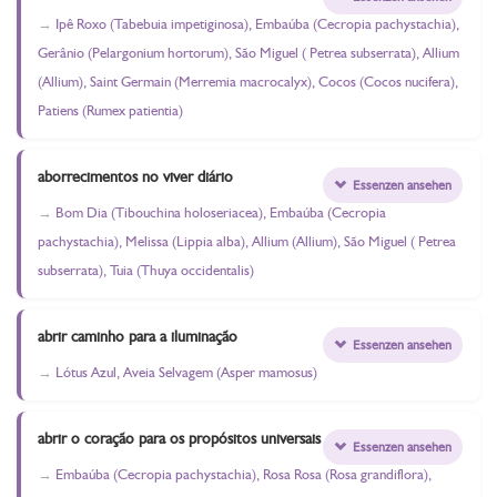
Ipê Roxo (Tabebuia impetiginosa), Embaúba (Cecropia pachystachia),
Gerânio (Pelargonium hortorum), São Miguel ( Petrea subserrata), Allium
(Allium), Saint Germain (Merremia macrocalyx), Cocos (Cocos nucifera),
Patiens (Rumex patientia)
aborrecimentos no viver diário
Essenzen ansehen
Bom Dia (Tibouchina holoseriacea), Embaúba (Cecropia
pachystachia), Melissa (Lippia alba), Allium (Allium), São Miguel ( Petrea
subserrata), Tuia (Thuya occidentalis)
abrir caminho para a iluminação
Essenzen ansehen
Lótus Azul, Aveia Selvagem (Asper mamosus)
abrir o coração para os propósitos universais
Essenzen ansehen
Embaúba (Cecropia pachystachia), Rosa Rosa (Rosa grandiflora),