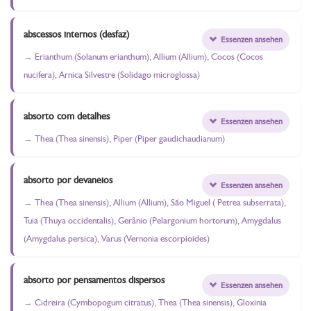
abscessos internos (desfaz)
Essenzen ansehen
Erianthum (Solanum erianthum), Allium (Allium), Cocos (Cocos
nucifera), Arnica Silvestre (Solidago microglossa)
absorto com detalhes
Essenzen ansehen
Thea (Thea sinensis), Piper (Piper gaudichaudianum)
absorto por devaneios
Essenzen ansehen
Thea (Thea sinensis), Allium (Allium), São Miguel ( Petrea subserrata),
Tuia (Thuya occidentalis), Gerânio (Pelargonium hortorum), Amygdalus
(Amygdalus persica), Varus (Vernonia escorpioides)
absorto por pensamentos dispersos
Essenzen ansehen
Cidreira (Cymbopogum citratus), Thea (Thea sinensis), Gloxinia