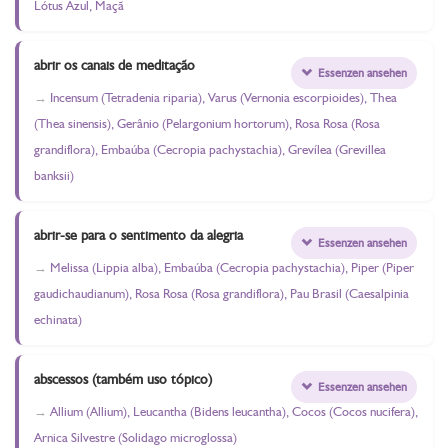
Lótus Azul, Maçã
abrir os canais de meditação
Essenzen ansehen
Incensum (Tetradenia riparia), Varus (Vernonia escorpioides), Thea
(Thea sinensis), Gerânio (Pelargonium hortorum), Rosa Rosa (Rosa
grandiflora), Embaúba (Cecropia pachystachia), Grevílea (Grevillea
banksii)
abrir-se para o sentimento da alegria
Essenzen ansehen
Melissa (Lippia alba), Embaúba (Cecropia pachystachia), Piper (Piper
gaudichaudianum), Rosa Rosa (Rosa grandiflora), Pau Brasil (Caesalpinia
echinata)
abscessos (também uso tópico)
Essenzen ansehen
Allium (Allium), Leucantha (Bidens leucantha), Cocos (Cocos nucifera),
Arnica Silvestre (Solidago microglossa)