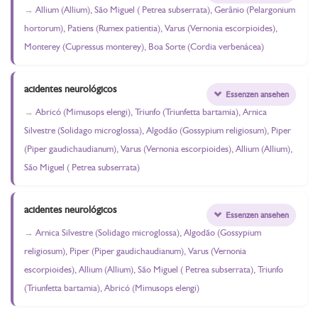
Allium (Allium), São Miguel ( Petrea subserrata), Gerânio (Pelargonium
hortorum), Patiens (Rumex patientia), Varus (Vernonia escorpioides),
Monterey (Cupressus monterey), Boa Sorte (Cordia verbenácea)
acidentes neurológicos
Essenzen ansehen
Abricó (Mimusops elengi), Triunfo (Triunfetta bartamia), Arnica
Silvestre (Solidago microglossa), Algodão (Gossypium religiosum), Piper
(Piper gaudichaudianum), Varus (Vernonia escorpioides), Allium (Allium),
São Miguel ( Petrea subserrata)
acidentes neurológicos
Essenzen ansehen
Arnica Silvestre (Solidago microglossa), Algodão (Gossypium
religiosum), Piper (Piper gaudichaudianum), Varus (Vernonia
escorpioides), Allium (Allium), São Miguel ( Petrea subserrata), Triunfo
(Triunfetta bartamia), Abricó (Mimusops elengi)