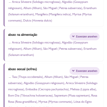
Arnica Silvestre (Solidago microglossa), Algodão (Gossypium
religiosum), Allium (Allium), São Miguel ( Petrea subserrata), Erianthum
(Solanum erianthum), Mangífera (Mangifera indica), Myrtus (Myrtus
communis), Dulcis (Hovenia dulcis)
abuso na alimentação
Essenzen ansehen
Arnica Silvestre (Solidago microglossa), Algodão (Gossypium
religiosum), Allium (Allium), São Miguel ( Petrea subserrata), Erianthum
(Solanum erianthum)
abuso sexual (sofreu)
Essenzen ansehen
Tuia (Thuya occidentalis), Allium (Allium), São Miguel ( Petrea
subserrata), Algodão (Gossypium religiosum), Arnica Silvestre (Solidago
microglossa), Embaúba (Cecropia pachystachia), Melissa (Lippia alba),
Bom Dia (Tibouchina holoseriacea), Sapientum (Musa sapientum), Rosa
Rosa (Rosa grandiflora), Myrtus (Myrtus communis), Lótus do Egito