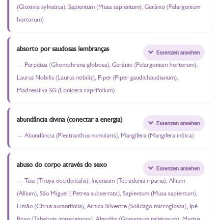
(Gloxinia sylvatica), Sapientum (Musa sapientum), Gerânio (Pelargonium
hortorum)
absorto por saudosas lembranças
Essenzen ansehen
Perpétua (Ghomphrena globosa), Gerânio (Pelargonium hortorum),
Laurus Nobilis (Laurus nobilis), Piper (Piper gaudichaudianum),
Madressilva SG (Lonicera caprifolium)
abundância divina (conectar a energia)
Essenzen ansehen
Abundância (Plectranthus numularis), Mangífera (Mangifera indica)
abuso do corpo através do sexo
Essenzen ansehen
Tuia (Thuya occidentalis), Incensum (Tetradenia riparia), Allium
(Allium), São Miguel ( Petrea subserrata), Sapientum (Musa sapientum),
Limão (Citrus aurantifolia), Arnica Silvestre (Solidago microglossa), Ipê
Roxo (Tabebuia impetiginosa), Algodão (Gossypium religiosum), Myrtus