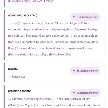
(Nymphaea alba), Lótus Azul, Maçã
abuso sexual (sofreu)
Essenzen ansehen
Tuia (Thuya occidentalis), Allium (Allium), São Miguel ( Petrea
subserrata), Algodão (Gossypium religiosum), Arnica Silvestre (Solidago
microglossa), Embaúba (Cecropia pachystachia), Melissa (Lippia alba),
Bom Dia (Tibouchina holoseriacea), Sapientum (Musa sapientum), Rosa
Rosa (Rosa grandiflora), Boa Deusa (Erigeron bonarienses), Focum
(Festuca elatior), Lótus do Egito (Nymphaea alba)
acalma
Essenzen ansehen
Umbellata
acalmar a mente
Essenzen ansehen
Cidreira (Cymbopogum citratus), Thea (Thea sinensis), Allium
(Allium), São Miguel ( Petrea subserrata), Cocos (Cocos nucifera), Erbum