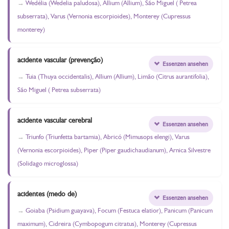
Wedélia (Wedelia paludosa), Allium (Allium), São Miguel ( Petrea
subserrata), Varus (Vernonia escorpioides), Monterey (Cupressus
monterey)
acidente vascular (prevenção)
Essenzen ansehen
Tuia (Thuya occidentalis), Allium (Allium), Limão (Citrus aurantifolia),
São Miguel ( Petrea subserrata)
acidente vascular cerebral
Essenzen ansehen
Triunfo (Triunfetta bartamia), Abricó (Mimusops elengi), Varus
(Vernonia escorpioides), Piper (Piper gaudichaudianum), Arnica Silvestre
(Solidago microglossa)
acidentes (medo de)
Essenzen ansehen
Goiaba (Psidium guayava), Focum (Festuca elatior), Panicum (Panicum
maximum), Cidreira (Cymbopogum citratus), Monterey (Cupressus