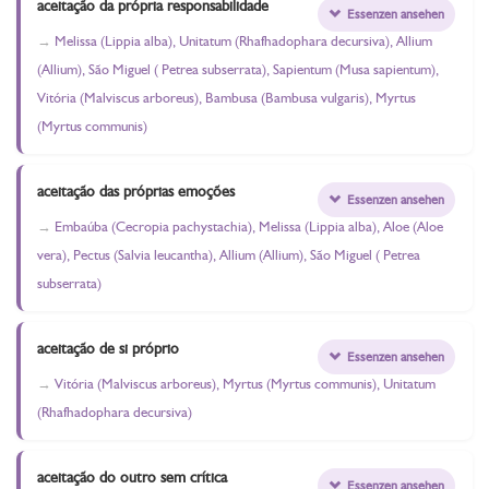
aceitação da própria responsabilidade
Essenzen ansehen
Melissa (Lippia alba), Unitatum (Rhafhadophara decursiva), Allium
(Allium), São Miguel ( Petrea subserrata), Sapientum (Musa sapientum),
Vitória (Malviscus arboreus), Bambusa (Bambusa vulgaris), Myrtus
(Myrtus communis)
aceitação das próprias emoções
Essenzen ansehen
Embaúba (Cecropia pachystachia), Melissa (Lippia alba), Aloe (Aloe
vera), Pectus (Salvia leucantha), Allium (Allium), São Miguel ( Petrea
subserrata)
aceitação de si próprio
Essenzen ansehen
Vitória (Malviscus arboreus), Myrtus (Myrtus communis), Unitatum
(Rhafhadophara decursiva)
aceitação do outro sem crítica
Essenzen ansehen