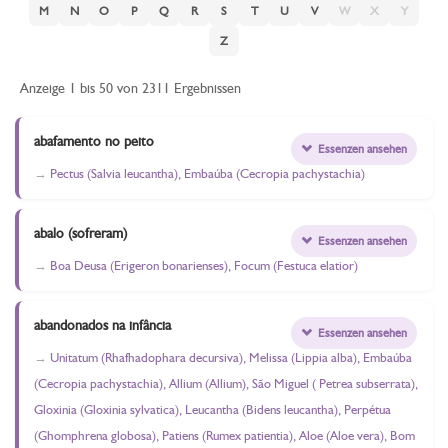
M
N
O
P
Q
R
S
T
U
V
W
X
Y
Z
Anzeige 1 bis 50 von 2311 Ergebnissen
abafamento no peito
Essenzen ansehen
Pectus (Salvia leucantha), Embaúba (Cecropia pachystachia)
abalo (sofreram)
Essenzen ansehen
Boa Deusa (Erigeron bonarienses), Focum (Festuca elatior)
abandonados na infância
Essenzen ansehen
Unitatum (Rhafhadophara decursiva), Melissa (Lippia alba), Embaúba
(Cecropia pachystachia), Allium (Allium), São Miguel ( Petrea subserrata),
Gloxinia (Gloxinia sylvatica), Leucantha (Bidens leucantha), Perpétua
(Ghomphrena globosa), Patiens (Rumex patientia), Aloe (Aloe vera), Bom