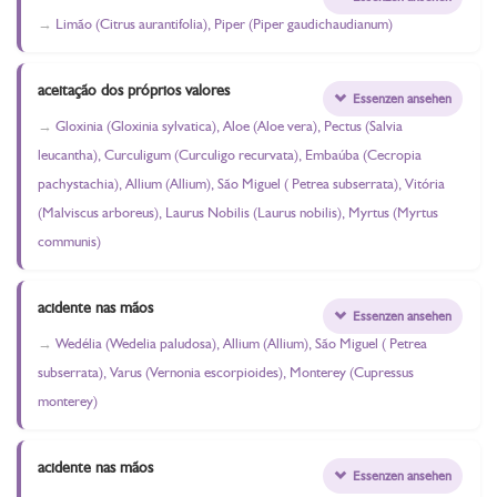
Limão (Citrus aurantifolia), Piper (Piper gaudichaudianum)
aceitação dos próprios valores
Essenzen ansehen
Gloxinia (Gloxinia sylvatica), Aloe (Aloe vera), Pectus (Salvia
leucantha), Curculigum (Curculigo recurvata), Embaúba (Cecropia
pachystachia), Allium (Allium), São Miguel ( Petrea subserrata), Vitória
(Malviscus arboreus), Laurus Nobilis (Laurus nobilis), Myrtus (Myrtus
communis)
acidente nas mãos
Essenzen ansehen
Wedélia (Wedelia paludosa), Allium (Allium), São Miguel ( Petrea
subserrata), Varus (Vernonia escorpioides), Monterey (Cupressus
monterey)
acidente nas mãos
Essenzen ansehen