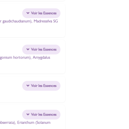
Voir les Essences
er gaudichaudianum), Madressilva SG
Voir les Essences
elargonium hortorum), Amygdalus
Voir les Essences
Voir les Essences
subserrata), Erianthum (Solanum