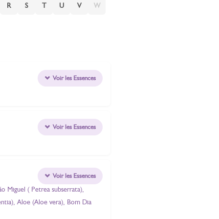
R
S
T
U
V
W
Voir les Essences
Voir les Essences
Voir les Essences
ão Miguel ( Petrea subserrata),
entia), Aloe (Aloe vera), Bom Dia