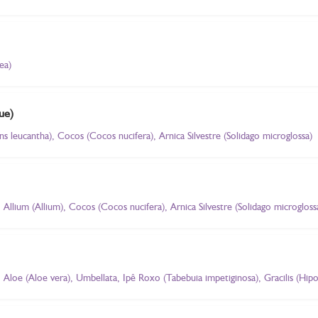
ea)
ue)
ns leucantha), Cocos (Cocos nucifera), Arnica Silvestre (Solidago microglossa)
Allium (Allium), Cocos (Cocos nucifera), Arnica Silvestre (Solidago microgloss
Aloe (Aloe vera), Umbellata, Ipê Roxo (Tabebuia impetiginosa), Gracilis (Hip