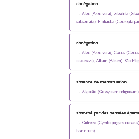
abnégation
Aloe (Aloe vera), Gloxinia (Gloxi
subserrata), Embaúba (Cecropia pac
abnégation
Aloe (Aloe vera), Cocos (Cocos n
decursiva), Allium (Allium), São Mi
absence de menstruation
Algodão (Gossypium religiosum)
absorbé par des pensées épars
Cidreira (Cymbopogum citratus),
hortorum)