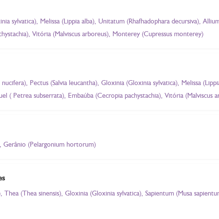
nia sylvatica), Melissa (Lippia alba), Unitatum (Rhafhadophara decursiva), Alliu
hystachia), Vitória (Malviscus arboreus), Monterey (Cupressus monterey)
ucifera), Pectus (Salvia leucantha), Gloxinia (Gloxinia sylvatica), Melissa (Lip
guel ( Petrea subserrata), Embaúba (Cecropia pachystachia), Vitória (Malviscus a
, Gerânio (Pelargonium hortorum)
es
 Thea (Thea sinensis), Gloxinia (Gloxinia sylvatica), Sapientum (Musa sapient