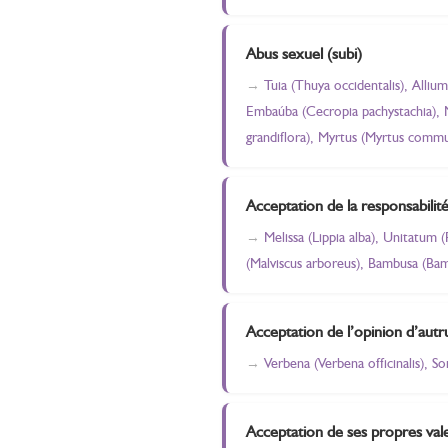
Abus sexuel (subi)
Tuia (Thuya occidentalis), Alliu
Embaúba (Cecropia pachystachia), M
grandiflora), Myrtus (Myrtus commu
Acceptation de la responsabilit
Melissa (Lippia alba), Unitatum 
(Malviscus arboreus), Bambusa (Bam
Acceptation de l’opinion d’autr
Verbena (Verbena officinalis), S
Acceptation de ses propres val