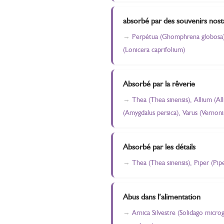
absorbé par des souvenirs nost
Perpétua (Ghomphrena globosa), 
(Lonicera caprifolium)
Absorbé par la rêverie
Thea (Thea sinensis), Allium (A
(Amygdalus persica), Varus (Vernoni
Absorbé par les détails
Thea (Thea sinensis), Piper (Pi
Abus dans l’alimentation
Arnica Silvestre (Solidago micro