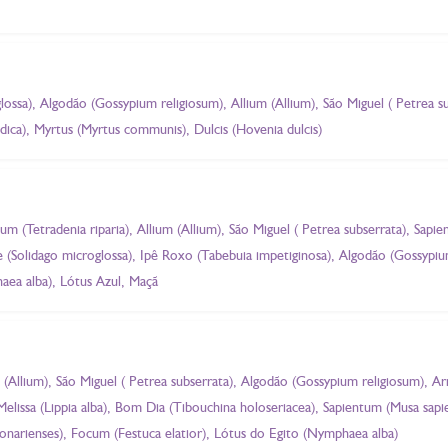
glossa), Algodão (Gossypium religiosum), Allium (Allium), São Miguel ( Petrea 
dica), Myrtus (Myrtus communis), Dulcis (Hovenia dulcis)
sum (Tetradenia riparia), Allium (Allium), São Miguel ( Petrea subserrata), Sa
stre (Solidago microglossa), Ipê Roxo (Tabebuia impetiginosa), Algodão (Gossypi
ea alba), Lótus Azul, Maçã
m (Allium), São Miguel ( Petrea subserrata), Algodão (Gossypium religiosum), Arn
elissa (Lippia alba), Bom Dia (Tibouchina holoseriacea), Sapientum (Musa sap
bonarienses), Focum (Festuca elatior), Lótus do Egito (Nymphaea alba)