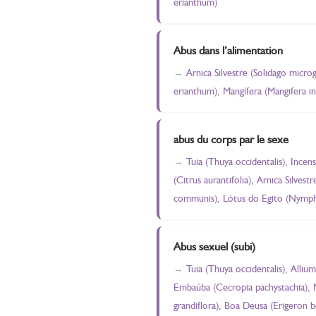
erianthum)
Abus dans l’alimentation
Arnica Silvestre (Solidago micro
erianthum), Mangífera (Mangifera in
abus du corps par le sexe
Tuia (Thuya occidentalis), Incen
(Citrus aurantifolia), Arnica Silve
communis), Lótus do Egito (Nympha
Abus sexuel (subi)
Tuia (Thuya occidentalis), Alliu
Embaúba (Cecropia pachystachia), M
grandiflora), Boa Deusa (Erigeron 