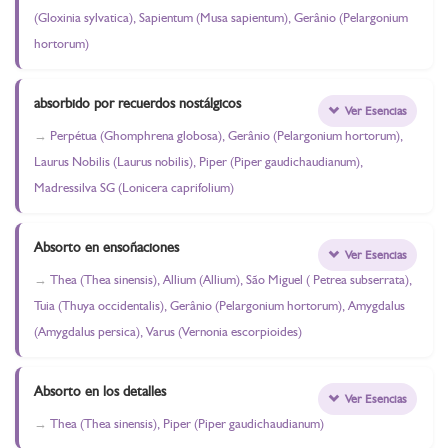
(Gloxinia sylvatica), Sapientum (Musa sapientum), Gerânio (Pelargonium
hortorum)
absorbido por recuerdos nostálgicos
Ver Esencias
Perpétua (Ghomphrena globosa), Gerânio (Pelargonium hortorum),
Laurus Nobilis (Laurus nobilis), Piper (Piper gaudichaudianum),
Madressilva SG (Lonicera caprifolium)
Absorto en ensoñaciones
Ver Esencias
Thea (Thea sinensis), Allium (Allium), São Miguel ( Petrea subserrata),
Tuia (Thuya occidentalis), Gerânio (Pelargonium hortorum), Amygdalus
(Amygdalus persica), Varus (Vernonia escorpioides)
Absorto en los detalles
Ver Esencias
Thea (Thea sinensis), Piper (Piper gaudichaudianum)