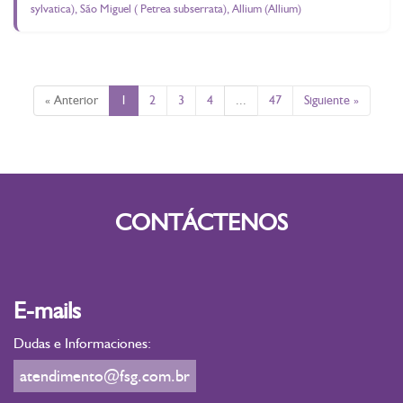
sylvatica), São Miguel ( Petrea subserrata), Allium (Allium)
« Anterior
1
2
3
4
...
47
Siguiente »
CONTÁCTENOS
E-mails
Dudas e Informaciones:
atendimento@fsg.com.br