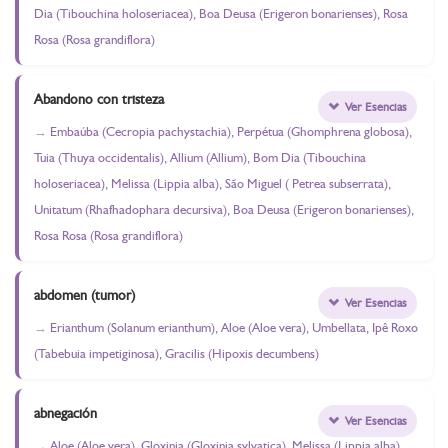
Dia (Tibouchina holoseriacea), Boa Deusa (Erigeron bonarienses), Rosa
Rosa (Rosa grandiflora)
Abandono con tristeza
Ver Esencias
Embaúba (Cecropia pachystachia), Perpétua (Ghomphrena globosa),
Tuia (Thuya occidentalis), Allium (Allium), Bom Dia (Tibouchina
holoseriacea), Melissa (Lippia alba), São Miguel ( Petrea subserrata),
Unitatum (Rhafhadophara decursiva), Boa Deusa (Erigeron bonarienses),
Rosa Rosa (Rosa grandiflora)
abdomen (tumor)
Ver Esencias
Erianthum (Solanum erianthum), Aloe (Aloe vera), Umbellata, Ipê Roxo
(Tabebuia impetiginosa), Gracilis (Hipoxis decumbens)
abnegación
Ver Esencias
Aloe (Aloe vera), Gloxinia (Gloxinia sylvatica), Melissa (Lippia alba),