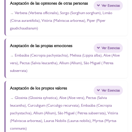
Aceptación de las opiniones de otras personas
Ver Esencias
Verbena (Verbena officinalis), Sorgo (Sorghum sorghum), Limão
(Citrus aurantifolia), Vitória (Malviscus arboreus), Piper (Piper
gaudichaudianum)
Aceptación de las propias emociones
Ver Esencias
Embaúba (Cecropia pachystachia), Melissa (Lippia alba), Aloe (Aloe
vera), Pectus (Salvia leucantha), Allium (Allium), São Miguel ( Petrea
subserrata)
Aceptación de los propios valores
Ver Esencias
Gloxinia (Gloxinia sylvatica), Aloe (Aloe vera), Pectus (Salvia
leucantha), Curculigum (Curculigo recurvata), Embaúba (Cecropia
pachystachia), Allium (Allium), São Miguel ( Petrea subserrata), Vitória
(Malviscus arboreus), Laurus Nobilis (Laurus nobilis), Myrtus (Myrtus
communis)