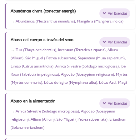
Abundancia divina (conectar energía)
Ver Esencias
Abundância (Plectranthus numularis), Mangífera (Mangifera indica)
Abuso del cuerpo a través del sexo
Ver Esencias
Tuia (Thuya occidentalis), Incensum (Tetradenia riparia), Allium
(Allium), São Miguel ( Petrea subserrata), Sapientum (Musa sapientum),
Limão (Citrus aurantifolia), Arnica Silvestre (Solidago microglossa), Ipê
Roxo (Tabebuia impetiginosa), Algodão (Gossypium religiosum), Myrtus
(Myrtus communis), Lótus do Egito (Nymphaea alba), Lótus Azul, Maçã
Abuso en la alimentación
Ver Esencias
Arnica Silvestre (Solidago microglossa), Algodão (Gossypium
religiosum), Allium (Allium), São Miguel ( Petrea subserrata), Erianthum
(Solanum erianthum)