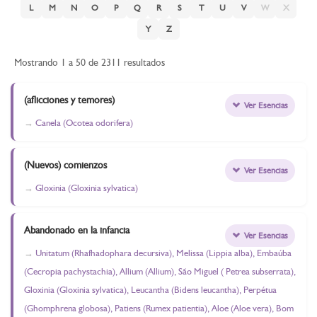
L
M
N
O
P
Q
R
S
T
U
V
W
X
Y
Z
Mostrando 1 a 50 de 2311 resultados
(aflicciones y temores)
Ver Esencias
Canela (Ocotea odorifera)
(Nuevos) comienzos
Ver Esencias
Gloxinia (Gloxinia sylvatica)
Abandonado en la infancia
Ver Esencias
Unitatum (Rhafhadophara decursiva), Melissa (Lippia alba), Embaúba
(Cecropia pachystachia), Allium (Allium), São Miguel ( Petrea subserrata),
Gloxinia (Gloxinia sylvatica), Leucantha (Bidens leucantha), Perpétua
(Ghomphrena globosa), Patiens (Rumex patientia), Aloe (Aloe vera), Bom