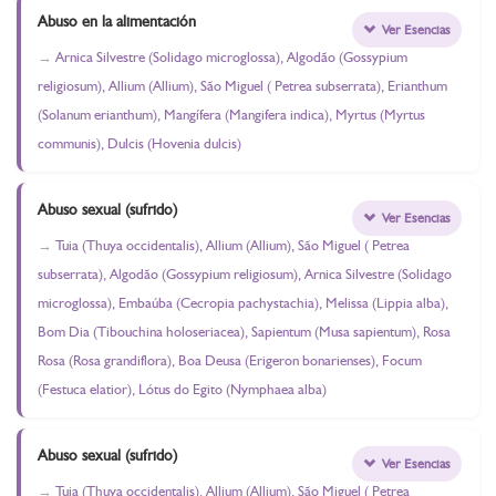
Abuso en la alimentación
Ver Esencias
Arnica Silvestre (Solidago microglossa), Algodão (Gossypium
religiosum), Allium (Allium), São Miguel ( Petrea subserrata), Erianthum
(Solanum erianthum), Mangífera (Mangifera indica), Myrtus (Myrtus
communis), Dulcis (Hovenia dulcis)
Abuso sexual (sufrido)
Ver Esencias
Tuia (Thuya occidentalis), Allium (Allium), São Miguel ( Petrea
subserrata), Algodão (Gossypium religiosum), Arnica Silvestre (Solidago
microglossa), Embaúba (Cecropia pachystachia), Melissa (Lippia alba),
Bom Dia (Tibouchina holoseriacea), Sapientum (Musa sapientum), Rosa
Rosa (Rosa grandiflora), Boa Deusa (Erigeron bonarienses), Focum
(Festuca elatior), Lótus do Egito (Nymphaea alba)
Abuso sexual (sufrido)
Ver Esencias
Tuia (Thuya occidentalis), Allium (Allium), São Miguel ( Petrea