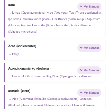
acné
Ver Esencias
Limão (Citrus aurantifolia), Aloe (Aloe vera), Tuia (Thuya occidentalis),
Ipê Roxo (Tabebuia impetiginosa), Flor Branca (Solanum s.p.), Sapientum
(Musa sapientum), Leucantha (Bidens leucantha), Arnica Silvestre
(Solidago microglossa)
Acné (adolescentes)
Ver Esencias
Maçã
Acondicionamiento (deshacer)
Ver Esencias
Laurus Nobilis (Laurus nobilis), Piper (Piper gaudichaudianum)
acosado (sentir)
Ver Esencias
Aloe (Aloe vera), Embaúba (Cecropia pachystachia), Unitatum
(Rhafhadophara decursiva), Melissa (Lippia alba), Gloxinia (Gloxinia