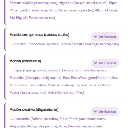
Silvestre (Solidago microglossa), Algodão (Gossypium religiosum), Piper
(Piper gaudichaudianum), Varus (Vernonia escorpioides), Allium (Allium),
São Miguel ( Petrea subserrata)
Accidentes químicos (toxinas sutiles)
Ver Esencias
Ameixa (Eriobothria japonica), Arnica Silvestre (Solidago microglossa)
Acción (conduce a)
Ver Esencias
Piper (Piper gaudichaudianum), Leucantha (Bidens leucantha),
Embaúba (Cecropia pachystachia), Rosa Rosa (Rosa grandiflora), Melissa
(Lippia alba), Sapientum (Musa sapientum), Cocos (Cocos nucifera),
Pectus (Salvia leucantha), Anis (Ocimum sp), Maçã
Acción creativa (disparadores)
Ver Esencias
Leucantha (Bidens leucantha), Piper (Piper gaudichaudianum),
Amygdalus (Amygdalus persica), Varus (Vernonia escorpioides)