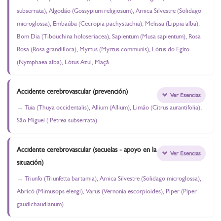
subserrata), Algodão (Gossypium religiosum), Arnica Silvestre (Solidago
microglossa), Embaúba (Cecropia pachystachia), Melissa (Lippia alba),
Bom Dia (Tibouchina holoseriacea), Sapientum (Musa sapientum), Rosa
Rosa (Rosa grandiflora), Myrtus (Myrtus communis), Lótus do Egito
(Nymphaea alba), Lótus Azul, Maçã
Accidente cerebrovascular (prevención)
Ver Esencias
Tuia (Thuya occidentalis), Allium (Allium), Limão (Citrus aurantifolia),
São Miguel ( Petrea subserrata)
Accidente cerebrovascular (secuelas - apoyo en la
Ver Esencias
situación)
Triunfo (Triunfetta bartamia), Arnica Silvestre (Solidago microglossa),
Abricó (Mimusops elengi), Varus (Vernonia escorpioides), Piper (Piper
gaudichaudianum)