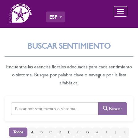
Toggle
ESP
navigation
BUSCAR SENTIMIENTO
Encuentre las esencias florales adecuadas para cada sentimiento
o síntoma. Busque por palabra clave o navegue por la lista
alfabética.
Buscar
Todos
A
B
C
D
E
F
G
H
I
J
K