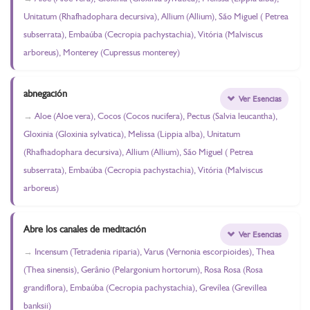
Unitatum (Rhafhadophara decursiva), Allium (Allium), São Miguel ( Petrea
subserrata), Embaúba (Cecropia pachystachia), Vitória (Malviscus
arboreus), Monterey (Cupressus monterey)
abnegación
Ver Esencias
Aloe (Aloe vera), Cocos (Cocos nucifera), Pectus (Salvia leucantha),
Gloxinia (Gloxinia sylvatica), Melissa (Lippia alba), Unitatum
(Rhafhadophara decursiva), Allium (Allium), São Miguel ( Petrea
subserrata), Embaúba (Cecropia pachystachia), Vitória (Malviscus
arboreus)
Abre los canales de meditación
Ver Esencias
Incensum (Tetradenia riparia), Varus (Vernonia escorpioides), Thea
(Thea sinensis), Gerânio (Pelargonium hortorum), Rosa Rosa (Rosa
grandiflora), Embaúba (Cecropia pachystachia), Grevílea (Grevillea
banksii)