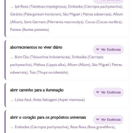
Ipê Roxo (Tabebuia impetiginosa), Embaúba (Cecropia pachystachia),
Gerânio (Pelargonium hortorum), São Miguel ( Petrea subserrata), Allium
(Allium), Saint Germain (Merremia macrocalyx), Cocos (Cocos nucifera),
Patiens (Rumex patientia)
aborrecimentos no viver diário
Ver Essências
Bom Dia (Tibouchina holoseriacea), Embaúba (Cecropia
pachystachia), Melissa (Lippia alba), Allium (Allium), São Miguel ( Petrea
subserrata), Tuia (Thuya occidentalis)
abrir caminho para a iluminação
Ver Essências
Lótus Azul, Aveia Selvagem (Asper mamosus)
abrir o coração para os propósitos universais
Ver Essências
Embaúba (Cecropia pachystachia), Rosa Rosa (Rosa grandiflora),