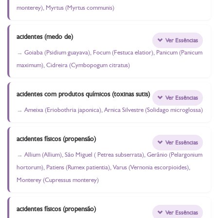
monterey), Myrtus (Myrtus communis)
acidentes (medo de)
Ver Essências
Goiaba (Psidium guayava), Focum (Festuca elatior), Panicum (Panicum
maximum), Cidreira (Cymbopogum citratus)
acidentes com produtos químicos (toxinas sutis)
Ver Essências
Ameixa (Eriobothria japonica), Arnica Silvestre (Solidago microglossa)
acidentes físicos (propensão)
Ver Essências
Allium (Allium), São Miguel ( Petrea subserrata), Gerânio (Pelargonium
hortorum), Patiens (Rumex patientia), Varus (Vernonia escorpioides),
Monterey (Cupressus monterey)
acidentes físicos (propensão)
Ver Essências