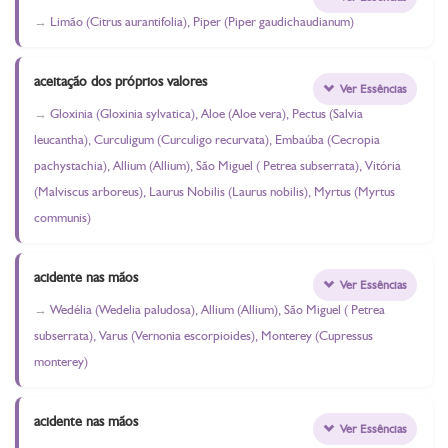
Limão (Citrus aurantifolia), Piper (Piper gaudichaudianum)
aceitação dos próprios valores
Ver Essências
Gloxinia (Gloxinia sylvatica), Aloe (Aloe vera), Pectus (Salvia
leucantha), Curculigum (Curculigo recurvata), Embaúba (Cecropia
pachystachia), Allium (Allium), São Miguel ( Petrea subserrata), Vitória
(Malviscus arboreus), Laurus Nobilis (Laurus nobilis), Myrtus (Myrtus
communis)
acidente nas mãos
Ver Essências
Wedélia (Wedelia paludosa), Allium (Allium), São Miguel ( Petrea
subserrata), Varus (Vernonia escorpioides), Monterey (Cupressus
monterey)
acidente nas mãos
Ver Essências