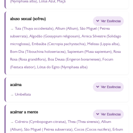
(Nymphaea alba), Lótus Azul, Maçã
abuso sexual (sofreu)
Ver Essências
Tuia (Thuya occidentalis), Allium (Allium), São Miguel ( Petrea
subserrata), Algodão (Gossypium religiosum), Arnica Silvestre (Solidago
microglossa), Embaúba (Cecropia pachystachia), Melissa (Lippia alba),
Bom Dia (Tibouchina holoseriacea), Sapientum (Musa sapientum), Rosa
Rosa (Rosa grandiflora), Boa Deusa (Erigeron bonarienses), Focum
(Festuca elatior), Lótus do Egito (Nymphaea alba)
acalma
Ver Essências
Umbellata
acalmar a mente
Ver Essências
Cidreira (Cymbopogum citratus), Thea (Thea sinensis), Allium
(Allium), São Miguel ( Petrea subserrata), Cocos (Cocos nucifera), Erbum