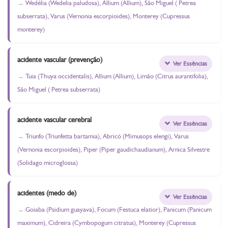
Wedélia (Wedelia paludosa), Allium (Allium), São Miguel ( Petrea
subserrata), Varus (Vernonia escorpioides), Monterey (Cupressus
monterey)
acidente vascular (prevenção)
Ver Essências
Tuia (Thuya occidentalis), Allium (Allium), Limão (Citrus aurantifolia),
São Miguel ( Petrea subserrata)
acidente vascular cerebral
Ver Essências
Triunfo (Triunfetta bartamia), Abricó (Mimusops elengi), Varus
(Vernonia escorpioides), Piper (Piper gaudichaudianum), Arnica Silvestre
(Solidago microglossa)
acidentes (medo de)
Ver Essências
Goiaba (Psidium guayava), Focum (Festuca elatior), Panicum (Panicum
maximum), Cidreira (Cymbopogum citratus), Monterey (Cupressus