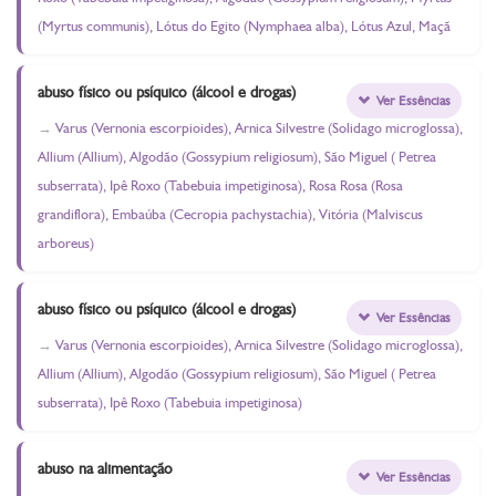
(Myrtus communis), Lótus do Egito (Nymphaea alba), Lótus Azul, Maçã
abuso físico ou psíquico (álcool e drogas)
Ver Essências
Varus (Vernonia escorpioides), Arnica Silvestre (Solidago microglossa),
Allium (Allium), Algodão (Gossypium religiosum), São Miguel ( Petrea
subserrata), Ipê Roxo (Tabebuia impetiginosa), Rosa Rosa (Rosa
grandiflora), Embaúba (Cecropia pachystachia), Vitória (Malviscus
arboreus)
abuso físico ou psíquico (álcool e drogas)
Ver Essências
Varus (Vernonia escorpioides), Arnica Silvestre (Solidago microglossa),
Allium (Allium), Algodão (Gossypium religiosum), São Miguel ( Petrea
subserrata), Ipê Roxo (Tabebuia impetiginosa)
abuso na alimentação
Ver Essências