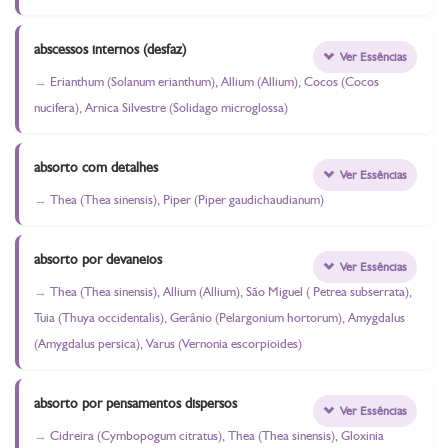
abscessos internos (desfaz)
Ver Essências
Erianthum (Solanum erianthum), Allium (Allium), Cocos (Cocos
nucifera), Arnica Silvestre (Solidago microglossa)
absorto com detalhes
Ver Essências
Thea (Thea sinensis), Piper (Piper gaudichaudianum)
absorto por devaneios
Ver Essências
Thea (Thea sinensis), Allium (Allium), São Miguel ( Petrea subserrata),
Tuia (Thuya occidentalis), Gerânio (Pelargonium hortorum), Amygdalus
(Amygdalus persica), Varus (Vernonia escorpioides)
absorto por pensamentos dispersos
Ver Essências
Cidreira (Cymbopogum citratus), Thea (Thea sinensis), Gloxinia