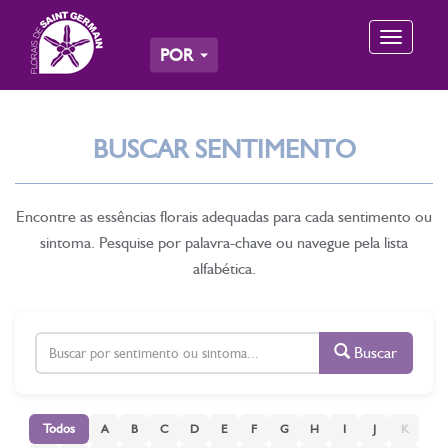
Toggle
POR
navigation
BUSCAR SENTIMENTO
Encontre as essências florais adequadas para cada sentimento ou
sintoma. Pesquise por palavra-chave ou navegue pela lista
alfabética.
Buscar
Todos
A
B
C
D
E
F
G
H
I
J
K