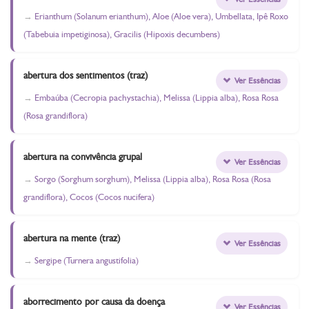
Erianthum (Solanum erianthum), Aloe (Aloe vera), Umbellata, Ipê Roxo
(Tabebuia impetiginosa), Gracilis (Hipoxis decumbens)
abertura dos sentimentos (traz)
Ver Essências
Embaúba (Cecropia pachystachia), Melissa (Lippia alba), Rosa Rosa
(Rosa grandiflora)
abertura na convivência grupal
Ver Essências
Sorgo (Sorghum sorghum), Melissa (Lippia alba), Rosa Rosa (Rosa
grandiflora), Cocos (Cocos nucifera)
abertura na mente (traz)
Ver Essências
Sergipe (Turnera angustifolia)
aborrecimento por causa da doença
Ver Essências