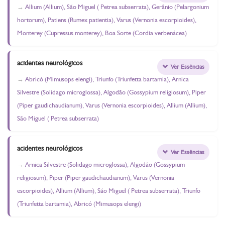
Allium (Allium), São Miguel ( Petrea subserrata), Gerânio (Pelargonium
hortorum), Patiens (Rumex patientia), Varus (Vernonia escorpioides),
Monterey (Cupressus monterey), Boa Sorte (Cordia verbenácea)
acidentes neurológicos
Ver Essências
Abricó (Mimusops elengi), Triunfo (Triunfetta bartamia), Arnica
Silvestre (Solidago microglossa), Algodão (Gossypium religiosum), Piper
(Piper gaudichaudianum), Varus (Vernonia escorpioides), Allium (Allium),
São Miguel ( Petrea subserrata)
acidentes neurológicos
Ver Essências
Arnica Silvestre (Solidago microglossa), Algodão (Gossypium
religiosum), Piper (Piper gaudichaudianum), Varus (Vernonia
escorpioides), Allium (Allium), São Miguel ( Petrea subserrata), Triunfo
(Triunfetta bartamia), Abricó (Mimusops elengi)