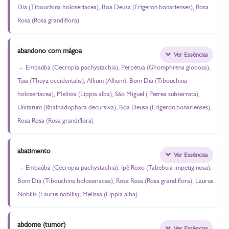
Dia (Tibouchina holoseriacea), Boa Deusa (Erigeron bonarienses), Rosa
Rosa (Rosa grandiflora)
abandono com mágoa
Ver Essências
Embaúba (Cecropia pachystachia), Perpétua (Ghomphrena globosa),
Tuia (Thuya occidentalis), Allium (Allium), Bom Dia (Tibouchina
holoseriacea), Melissa (Lippia alba), São Miguel ( Petrea subserrata),
Unitatum (Rhafhadophara decursiva), Boa Deusa (Erigeron bonarienses),
Rosa Rosa (Rosa grandiflora)
abatimento
Ver Essências
Embaúba (Cecropia pachystachia), Ipê Roxo (Tabebuia impetiginosa),
Bom Dia (Tibouchina holoseriacea), Rosa Rosa (Rosa grandiflora), Laurus
Nobilis (Laurus nobilis), Melissa (Lippia alba)
abdome (tumor)
Ver Essências