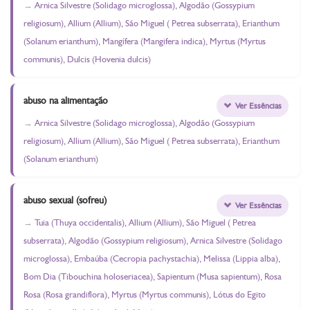
Arnica Silvestre (Solidago microglossa), Algodão (Gossypium
religiosum), Allium (Allium), São Miguel ( Petrea subserrata), Erianthum
(Solanum erianthum), Mangífera (Mangifera indica), Myrtus (Myrtus
communis), Dulcis (Hovenia dulcis)
abuso na alimentação
Ver Essências
Arnica Silvestre (Solidago microglossa), Algodão (Gossypium
religiosum), Allium (Allium), São Miguel ( Petrea subserrata), Erianthum
(Solanum erianthum)
abuso sexual (sofreu)
Ver Essências
Tuia (Thuya occidentalis), Allium (Allium), São Miguel ( Petrea
subserrata), Algodão (Gossypium religiosum), Arnica Silvestre (Solidago
microglossa), Embaúba (Cecropia pachystachia), Melissa (Lippia alba),
Bom Dia (Tibouchina holoseriacea), Sapientum (Musa sapientum), Rosa
Rosa (Rosa grandiflora), Myrtus (Myrtus communis), Lótus do Egito