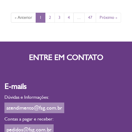
« Anterior
1
2
3
4
...
47
Próximo »
ENTRE EM CONTATO
E-mails
Dúvidas e Informações:
atendimento@fsg.com.br
Contas a pagar e receber:
pedidos@fsg.com.br