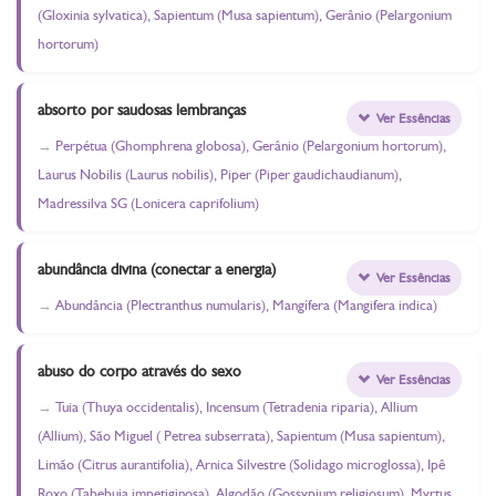
(Gloxinia sylvatica), Sapientum (Musa sapientum), Gerânio (Pelargonium
hortorum)
absorto por saudosas lembranças
Ver Essências
Perpétua (Ghomphrena globosa), Gerânio (Pelargonium hortorum),
Laurus Nobilis (Laurus nobilis), Piper (Piper gaudichaudianum),
Madressilva SG (Lonicera caprifolium)
abundância divina (conectar a energia)
Ver Essências
Abundância (Plectranthus numularis), Mangífera (Mangifera indica)
abuso do corpo através do sexo
Ver Essências
Tuia (Thuya occidentalis), Incensum (Tetradenia riparia), Allium
(Allium), São Miguel ( Petrea subserrata), Sapientum (Musa sapientum),
Limão (Citrus aurantifolia), Arnica Silvestre (Solidago microglossa), Ipê
Roxo (Tabebuia impetiginosa), Algodão (Gossypium religiosum), Myrtus