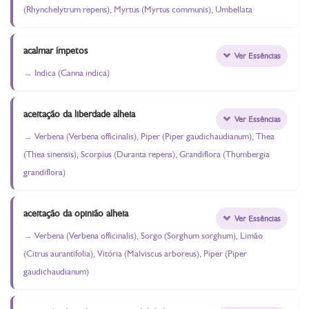
(Rhynchelytrum repens), Myrtus (Myrtus communis), Umbellata
acalmar ímpetos
Ver Essências
Indica (Canna indica)
aceitação da liberdade alheia
Ver Essências
Verbena (Verbena officinalis), Piper (Piper gaudichaudianum), Thea
(Thea sinensis), Scorpius (Duranta repens), Grandiflora (Thumbergia
grandiflora)
aceitação da opinião alheia
Ver Essências
Verbena (Verbena officinalis), Sorgo (Sorghum sorghum), Limão
(Citrus aurantifolia), Vitória (Malviscus arboreus), Piper (Piper
gaudichaudianum)