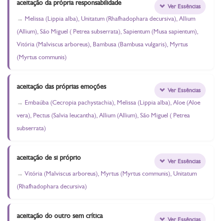
aceitação da própria responsabilidade
Ver Essências
Melissa (Lippia alba), Unitatum (Rhafhadophara decursiva), Allium
(Allium), São Miguel ( Petrea subserrata), Sapientum (Musa sapientum),
Vitória (Malviscus arboreus), Bambusa (Bambusa vulgaris), Myrtus
(Myrtus communis)
aceitação das próprias emoções
Ver Essências
Embaúba (Cecropia pachystachia), Melissa (Lippia alba), Aloe (Aloe
vera), Pectus (Salvia leucantha), Allium (Allium), São Miguel ( Petrea
subserrata)
aceitação de si próprio
Ver Essências
Vitória (Malviscus arboreus), Myrtus (Myrtus communis), Unitatum
(Rhafhadophara decursiva)
aceitação do outro sem crítica
Ver Essências