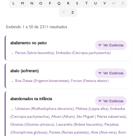
L
M
N
O
P
Q
R
S
T
U
V
W
X
Y
Z
Exibindo 1 a 50 de 2311 resultados
abafamento no peito
Ver Essências
Pectus (Salvia leucantha), Embaúba (Cecropia pachystachia)
abalo (sofreram)
Ver Essências
Boa Deusa (Erigeron bonarienses), Focum (Festuca elatior)
abandonados na infância
Ver Essências
Unitatum (Rhafhadophara decursiva), Melissa (Lippia alba), Embaúba
(Cecropia pachystachia), Allium (Allium), São Miguel ( Petrea subserrata),
Gloxinia (Gloxinia sylvatica), Leucantha (Bidens leucantha), Perpétua
(Ghomphrena globosa), Patiens (Rumex patientia), Aloe (Aloe vera), Bom