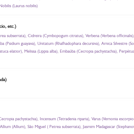
obilis (Laurus nobilis)
io, etc.)
trea subserrata), Cidreira (Cymbopogum citratus), Verbena (Verbena officinalis)
(Psidium guayava), Unitatum (Rhafhadophara decursiva), Arnica Silvestre (So
tuca elatior), Melissa (Lippia alba), Embaúba (Cecropia pachystachia), Perpé
ada)
(Cecropia pachystachia), Incensum (Tetradenia riparia), Varus (Vernonia escorp
, Allium (Allium), São Miguel ( Petrea subserrata), Jasmim Madagascar (Stephanot