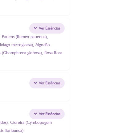
Ver Essências
, Patiens (Rumex patientia),
lidago microglossa), Algodão
tua (Ghomphrena globosa), Rosa Rosa
Ver Essências
Ver Essências
ioides), Cidreira (Cymbopogum
is floribunda)