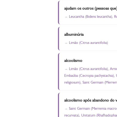
ajudam os outros (pessoas que
Leucantha (Bidens leucantha), R
albuminúria
Limão (Citrus aurantifolia)
alcoolismo
Limão (Citrus aurantifolia), Arni
Embaúba (Cecropia pachystachia), U
religiosum), Saint Germain (Merrem
alcoolismo após abandono do v
Saint Germain (Merremia macrocal
recurvata), Unitatum (Rhafhadophar