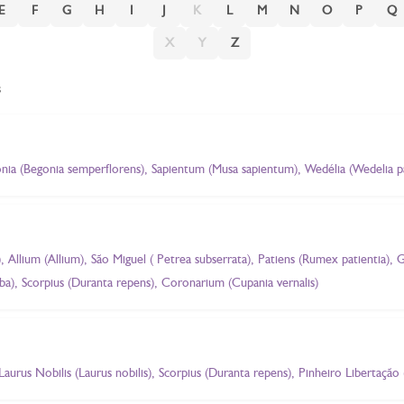
E
F
G
H
I
J
K
L
M
N
O
P
Q
X
Y
Z
s
gônia (Begonia semperflorens), Sapientum (Musa sapientum), Wedélia (Wedelia p
Allium (Allium), São Miguel ( Petrea subserrata), Patiens (Rumex patientia), Gl
alba), Scorpius (Duranta repens), Coronarium (Cupania vernalis)
aurus Nobilis (Laurus nobilis), Scorpius (Duranta repens), Pinheiro Libertação 