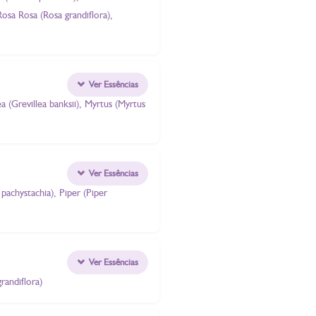
Rosa Rosa (Rosa grandiflora),
Ver Essências
ea (Grevillea banksii), Myrtus (Myrtus
Ver Essências
achystachia), Piper (Piper
Ver Essências
randiflora)