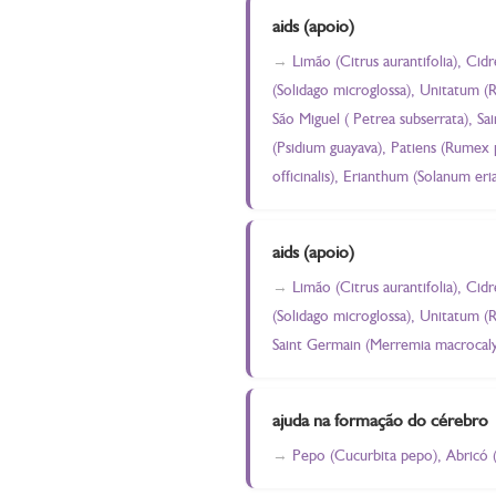
aids (apoio)
Limão (Citrus aurantifolia), Cid
(Solidago microglossa), Unitatum (
São Miguel ( Petrea subserrata), S
(Psidium guayava), Patiens (Rumex 
officinalis), Erianthum (Solanum e
aids (apoio)
Limão (Citrus aurantifolia), Cid
(Solidago microglossa), Unitatum (
Saint Germain (Merremia macrocalyx
ajuda na formação do cérebro
Pepo (Cucurbita pepo), Abricó 