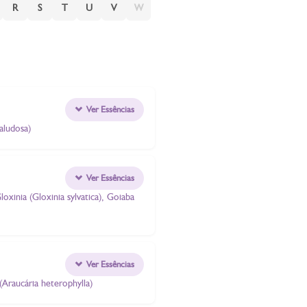
R
S
T
U
V
W
Ver Essências
aludosa)
Ver Essências
oxinia (Gloxinia sylvatica), Goiaba
Ver Essências
(Araucária heterophylla)