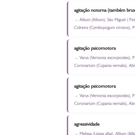
agitação noturna (também bru
Allium (Allium), São Miguel ( P
Cidreira (Cymbopogum citratus), M
agitação psicomotora
Varus (Vernonia escorpioides), P
Coronarium (Cupania vernalis), Abri
agitação psicomotora
Varus (Vernonia escorpioides), P
Coronarium (Cupania vernalis), Abri
agressividade
Melissa (Lippia alba), Allium (A