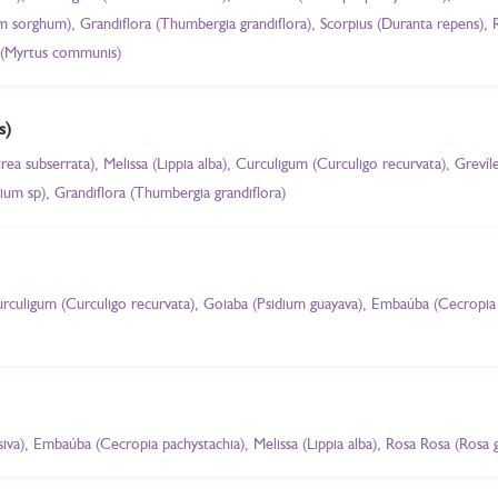
um sorghum), Grandiflora (Thumbergia grandiflora), Scorpius (Duranta repens), 
s (Myrtus communis)
s)
rea subserrata), Melissa (Lippia alba), Curculigum (Curculigo recurvata), Grevíl
m sp), Grandiflora (Thumbergia grandiflora)
culigum (Curculigo recurvata), Goiaba (Psidium guayava), Embaúba (Cecropia p
va), Embaúba (Cecropia pachystachia), Melissa (Lippia alba), Rosa Rosa (Rosa g