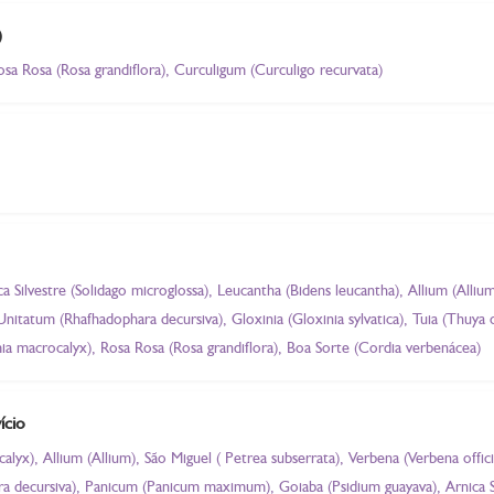
)
osa Rosa (Rosa grandiflora), Curculigum (Curculigo recurvata)
ca Silvestre (Solidago microglossa), Leucantha (Bidens leucantha), Allium (Alliu
nitatum (Rhafhadophara decursiva), Gloxinia (Gloxinia sylvatica), Tuia (Thuya 
ia macrocalyx), Rosa Rosa (Rosa grandiflora), Boa Sorte (Cordia verbenácea)
ício
yx), Allium (Allium), São Miguel ( Petrea subserrata), Verbena (Verbena offici
a decursiva), Panicum (Panicum maximum), Goiaba (Psidium guayava), Arnica Si