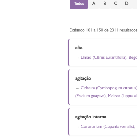
A
B
C
D
Todos
Exibindo 101 a 150 de 2311 resultado
afta
Limão (Citrus aurantifolia), Be
agitação
Cidreira (Cymbopogum citratus), 
(Psidium guayava), Melissa (Lippia 
agitação interna
Coronarium (Cupania vernalis), L