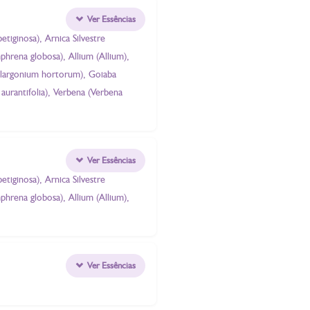
Ver Essências
tiginosa), Arnica Silvestre
hrena globosa), Allium (Allium),
Pelargonium hortorum), Goiaba
aurantifolia), Verbena (Verbena
Ver Essências
tiginosa), Arnica Silvestre
hrena globosa), Allium (Allium),
Ver Essências