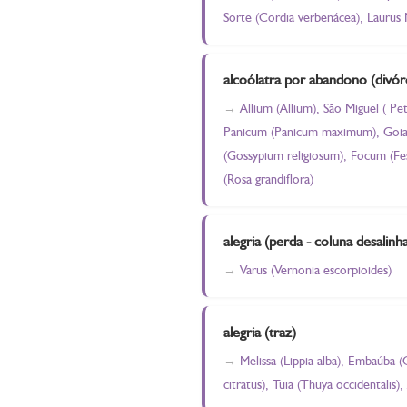
Sorte (Cordia verbenácea), Laurus N
alcoólatra por abandono (divórc
Allium (Allium), São Miguel ( Pe
Panicum (Panicum maximum), Goiaba 
(Gossypium religiosum), Focum (Fes
(Rosa grandiflora)
alegria (perda - coluna desalinh
Varus (Vernonia escorpioides)
alegria (traz)
Melissa (Lippia alba), Embaúba 
citratus), Tuia (Thuya occidentalis)