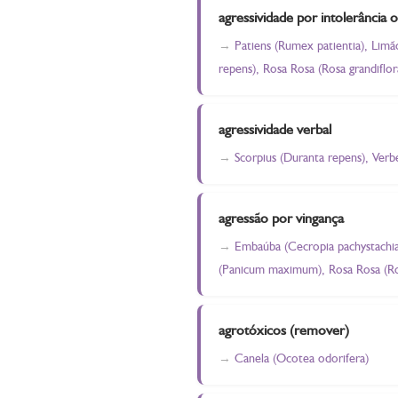
agressividade por intolerância 
Patiens (Rumex patientia), Limão
repens), Rosa Rosa (Rosa grandiflor
agressividade verbal
Scorpius (Duranta repens), Verbe
agressão por vingança
Embaúba (Cecropia pachystachia),
(Panicum maximum), Rosa Rosa (Rosa 
agrotóxicos (remover)
Canela (Ocotea odorifera)