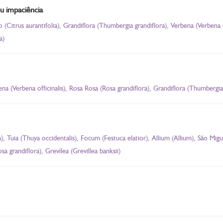
ou impaciência
 (Citrus aurantifolia), Grandiflora (Thumbergia grandiflora), Verbena (Verbena o
a)
na (Verbena officinalis), Rosa Rosa (Rosa grandiflora), Grandiflora (Thumbergia
 Tuia (Thuya occidentalis), Focum (Festuca elatior), Allium (Allium), São Migu
grandiflora), Grevílea (Grevillea banksii)