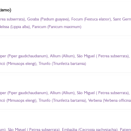
xismo)
etrea subserrata), Goiaba (Psidium guayava), Focum (Festuca elatior), Saint Ge
elissa (Lippia alba), Panicum (Panicum maximum)
iper (Piper gaudichaudianum), Allium (Allium), São Miguel ( Petrea subserrata), 
có (Mimusops elengi), Triunfo (Triunfetta bartamia)
iper (Piper gaudichaudianum), Allium (Allium), São Miguel ( Petrea subserrata), 
có (Mimusops elengi), Triunfo (Triunfetta bartamia), Verbena (Verbena officinal
llium), São Miguel ( Petrea subserrata), Embaúba (Cecropia pachystachia), Patie