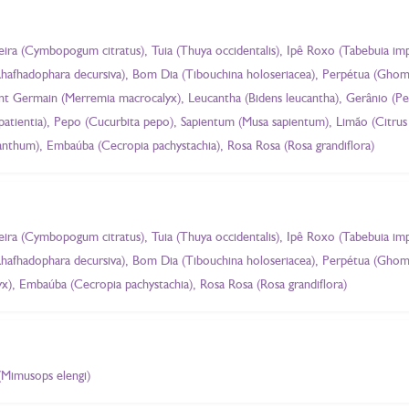
reira (Cymbopogum citratus), Tuia (Thuya occidentalis), Ipê Roxo (Tabebuia impe
Rhafhadophara decursiva), Bom Dia (Tibouchina holoseriacea), Perpétua (Ghomp
aint Germain (Merremia macrocalyx), Leucantha (Bidens leucantha), Gerânio (
patientia), Pepo (Cucurbita pepo), Sapientum (Musa sapientum), Limão (Citrus 
rianthum), Embaúba (Cecropia pachystachia), Rosa Rosa (Rosa grandiflora)
reira (Cymbopogum citratus), Tuia (Thuya occidentalis), Ipê Roxo (Tabebuia impe
Rhafhadophara decursiva), Bom Dia (Tibouchina holoseriacea), Perpétua (Ghomp
), Embaúba (Cecropia pachystachia), Rosa Rosa (Rosa grandiflora)
(Mimusops elengi)