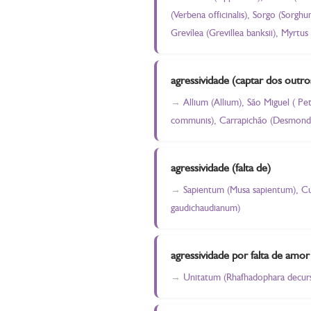
(Verbena officinalis), Sorgo (Sorgh
Grevílea (Grevillea banksii), Myrtu
agressividade (captar dos outro
Allium (Allium), São Miguel ( Pet
communis), Carrapichão (Desmondiu
agressividade (falta de)
Sapientum (Musa sapientum), Cur
gaudichaudianum)
agressividade por falta de amor
Unitatum (Rhafhadophara decursi