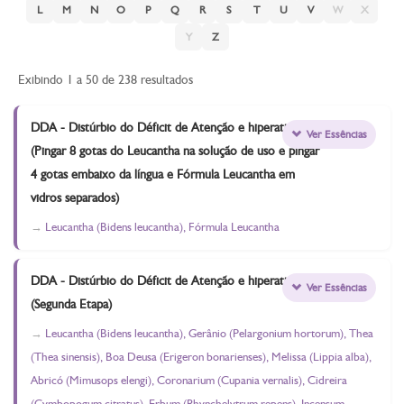
L
M
N
O
P
Q
R
S
T
U
V
W
X
Y
Z
Exibindo 1 a 50 de 238 resultados
DDA - Distúrbio do Déficit de Atenção e hiperativos
Ver Essências
(Pingar 8 gotas do Leucantha na solução de uso e pingar
4 gotas embaixo da língua e Fórmula Leucantha em
vidros separados)
Leucantha (Bidens leucantha), Fórmula Leucantha
DDA - Distúrbio do Déficit de Atenção e hiperativos
Ver Essências
(Segunda Etapa)
Leucantha (Bidens leucantha), Gerânio (Pelargonium hortorum), Thea
(Thea sinensis), Boa Deusa (Erigeron bonarienses), Melissa (Lippia alba),
Abricó (Mimusops elengi), Coronarium (Cupania vernalis), Cidreira
(Cymbopogum citratus), Erbum (Rhynchelytrum repens), Incensum