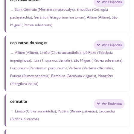
Ver Essências
Saint Germain (Merremia macrocalyx), Embaúba (Cecropia
pachystachia), Gerânio (Pelargonium hortorum), Allium (Allium), São
Miguel ( Petrea subserrata)
depurativo do sangue
Ver Essências
Allium (Allium), Limão (Citrus aurantifolia), Ipê Roxo (Tabebuia
impetiginosa), Tuia (Thuya occidentalis), São Miguel ( Petrea subserrata),
Purpureum (Pennisetum purpureum), Verbena (Verbena officinalis),
Patiens (Rumex patientia), Bambusa (Bambusa vulgaris), Mangífera
(Mangifera indica)
dermatite
Ver Essências
Limão (Citrus aurantifolia), Patiens (Rumex patientia), Leucantha
(Bidens leucantha)