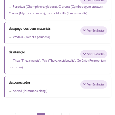
Ver Essências
Perpétua (Ghomphrena globosa), Cidreira (Cymbopogum citratus),
Myrtus (Myrtus communis), Laurus Nobilis (Laurus nobilis)
desapego dos bens materiais
Ver Essências
Wedélia (Wedelia paludosa)
desatenção
Ver Essências
Thea (Thea sinensis), Tuia (Thuya occidentalis), Gerânio (Pelargonium
hortorum)
desconectados
Ver Essências
Abricó (Mimusops elengi)