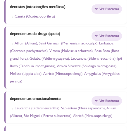
dentistas (intoxicações metálicas)
Ver Essências
Canela (Ocotea odorifera)
dependentes de droga (apoio)
Ver Essências
Allium (Allium), Saint Germain (Merremia macrocalyx), Embaúba
(Cecropia pachystachia), Vitória (Malviscus arboreus), Rosa Rosa (Rosa
grandiflora), Goiaba (Psidium guayava), Leucantha (Bidens leucantha), Ipê
Roxo (Tabebuia impetiginosa), Arnica Silvestre (Solidago microglossa),
Melissa (Lippia alba), Abricó (Mimusops elengi), Amygdalus (Amygdalus
persica)
dependentes emocionalmente
Ver Essências
Leucantha (Bidens leucantha), Sapientum (Musa sapientum), Allium
(Allium), São Miguel ( Petrea subserrata), Abricó (Mimusops elengi)