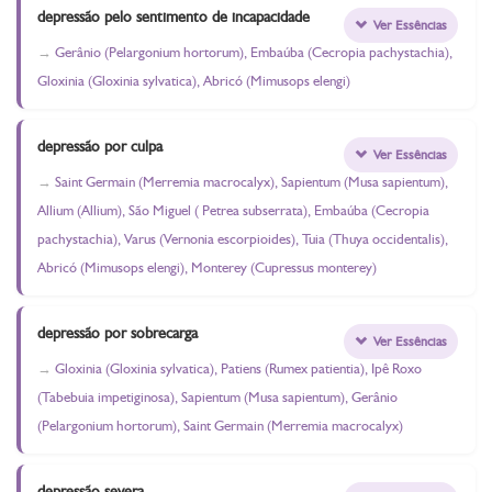
depressão pelo sentimento de incapacidade
Ver Essências
Gerânio (Pelargonium hortorum), Embaúba (Cecropia pachystachia),
Gloxinia (Gloxinia sylvatica), Abricó (Mimusops elengi)
depressão por culpa
Ver Essências
Saint Germain (Merremia macrocalyx), Sapientum (Musa sapientum),
Allium (Allium), São Miguel ( Petrea subserrata), Embaúba (Cecropia
pachystachia), Varus (Vernonia escorpioides), Tuia (Thuya occidentalis),
Abricó (Mimusops elengi), Monterey (Cupressus monterey)
depressão por sobrecarga
Ver Essências
Gloxinia (Gloxinia sylvatica), Patiens (Rumex patientia), Ipê Roxo
(Tabebuia impetiginosa), Sapientum (Musa sapientum), Gerânio
(Pelargonium hortorum), Saint Germain (Merremia macrocalyx)
depressão severa