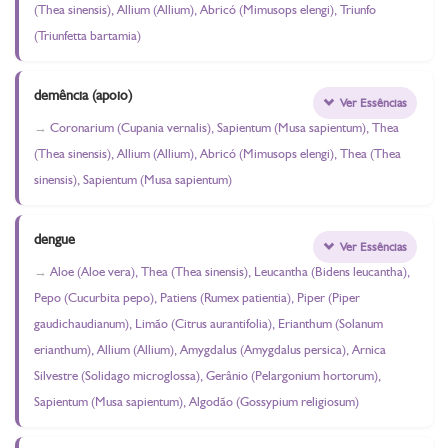
(Thea sinensis), Allium (Allium), Abricó (Mimusops elengi), Triunfo
(Triunfetta bartamia)
demência (apoio)
Ver Essências
Coronarium (Cupania vernalis), Sapientum (Musa sapientum), Thea
(Thea sinensis), Allium (Allium), Abricó (Mimusops elengi), Thea (Thea
sinensis), Sapientum (Musa sapientum)
dengue
Ver Essências
Aloe (Aloe vera), Thea (Thea sinensis), Leucantha (Bidens leucantha),
Pepo (Cucurbita pepo), Patiens (Rumex patientia), Piper (Piper
gaudichaudianum), Limão (Citrus aurantifolia), Erianthum (Solanum
erianthum), Allium (Allium), Amygdalus (Amygdalus persica), Arnica
Silvestre (Solidago microglossa), Gerânio (Pelargonium hortorum),
Sapientum (Musa sapientum), Algodão (Gossypium religiosum)