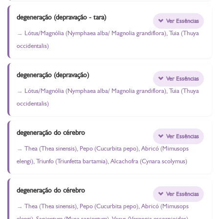
degeneração (depravação - tara)
Ver Essências
Lótus/Magnólia (Nymphaea alba/ Magnolia grandiflora), Tuia (Thuya
occidentalis)
degeneração (depravação)
Ver Essências
Lótus/Magnólia (Nymphaea alba/ Magnolia grandiflora), Tuia (Thuya
occidentalis)
degeneração do cérebro
Ver Essências
Thea (Thea sinensis), Pepo (Cucurbita pepo), Abricó (Mimusops
elengi), Triunfo (Triunfetta bartamia), Alcachofra (Cynara scolymus)
degeneração do cérebro
Ver Essências
Thea (Thea sinensis), Pepo (Cucurbita pepo), Abricó (Mimusops
elengi), Sapientum (Musa sapientum), Varus (Vernonia escorpioides),