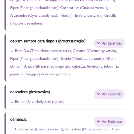
Piper (Piper gaudichaudianum), Coronarium (Cupania vernalis),
Alcachofra (Cynara scolymus), Triunfo (Triunfetta bartamia), Gracilis
(Hipoxis decumbens)
deixam sempre para depois (procrastinação)
Ver Essências
Bom Dia (Tibouchina holoseriacea), Gloxinia (Gloxinia sylvatica),
Piper (Piper gaudichaudianum), Triunfo (Triunfetta bartamia), Allium
(Allium), Arnica Silvestre (Solidago microglossa), Ameixa (Eriobothria
japonica), Sergipe (Turnera angustifolia)
delicadeza (desenvolve)
Ver Essências
Erbum (Rhynchelytrum repens)
demência
Ver Essências
Coronarium (Cupania vernalis), Sapientum (Musa sapientum), Thea