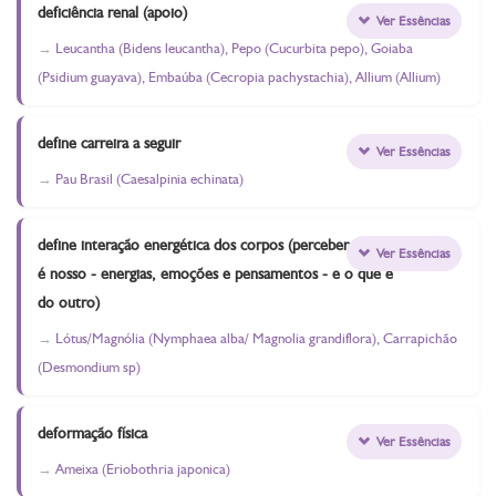
deficiência renal (apoio)
Ver Essências
Leucantha (Bidens leucantha), Pepo (Cucurbita pepo), Goiaba
(Psidium guayava), Embaúba (Cecropia pachystachia), Allium (Allium)
define carreira a seguir
Ver Essências
Pau Brasil (Caesalpinia echinata)
define interação energética dos corpos (perceber o que
Ver Essências
é nosso - energias, emoções e pensamentos - e o que é
do outro)
Lótus/Magnólia (Nymphaea alba/ Magnolia grandiflora), Carrapichão
(Desmondium sp)
deformação física
Ver Essências
Ameixa (Eriobothria japonica)