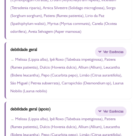
(Tetradenia riparia), Arnica Silvestre (Solidago microglossa), Sorgo
(Sorghum sorghum), Patiens (Rumex patientia), Lirio da Paz
(Spathiphylum walisii), Myrtus (Myrtus communis), Canela (Ocotea
odorifera), Aveia Selvagem (Asper mamosus)
debilidade geral
Ver Essências
Melissa (Lippia alba), Ipê Roxo (Tabebuia impetiginosa), Patiens
(Rumex patientia), Dulcis (Hovenia dulcis), Allium (Allium), Leucantha
(Bidens leucantha), Pepo (Cucurbita pepo), Limão (Citrus aurantifolia),
São Miguel ( Petrea subserrata), Carrapichão (Desmondium sp), Laurus
Nobilis (Laurus nobilis)
debilidade geral (apoio)
Ver Essências
Melissa (Lippia alba), Ipê Roxo (Tabebuia impetiginosa), Patiens
(Rumex patientia), Dulcis (Hovenia dulcis), Allium (Allium), Leucantha
(Bidens leucantha), Pepo (Cucurbita pepo), Limão (Citrus aurantifolia),