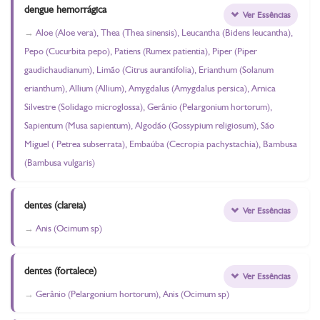
dengue hemorrágica
Ver Essências
Aloe (Aloe vera), Thea (Thea sinensis), Leucantha (Bidens leucantha),
Pepo (Cucurbita pepo), Patiens (Rumex patientia), Piper (Piper
gaudichaudianum), Limão (Citrus aurantifolia), Erianthum (Solanum
erianthum), Allium (Allium), Amygdalus (Amygdalus persica), Arnica
Silvestre (Solidago microglossa), Gerânio (Pelargonium hortorum),
Sapientum (Musa sapientum), Algodão (Gossypium religiosum), São
Miguel ( Petrea subserrata), Embaúba (Cecropia pachystachia), Bambusa
(Bambusa vulgaris)
dentes (clareia)
Ver Essências
Anis (Ocimum sp)
dentes (fortalece)
Ver Essências
Gerânio (Pelargonium hortorum), Anis (Ocimum sp)