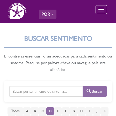
Toggle
POR
navigation
BUSCAR SENTIMENTO
Encontre as essências florais adequadas para cada sentimento ou
sintoma. Pesquise por palavra-chave ou navegue pela lista
alfabética.
Buscar
Todos
A
B
C
D
E
F
G
H
I
J
K