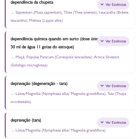
dependência da chupeta
Ver Essências
Sapientum (Musa sapientum), Thea (Thea sinensis), Leucantha (Bidens
leucantha), Melissa (Lippia alba)
dependência química quando em surto (dose única - em
Ver Essências
30 ml de água 11 gotas do estoque)
Maçã, Populus Panicum (Coreopisis lanceolata), Arnica Silvestre
(Solidago microglossa)
depravação (degeneração - tara)
Ver Essências
Lótus/Magnólia (Nymphaea alba/ Magnolia grandiflora), Tuia (Thuya
occidentalis)
depravação (tara)
Ver Essências
Lótus/Magnólia (Nymphaea alba/ Magnolia grandiflora)