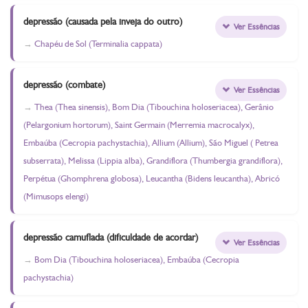
depressão (causada pela inveja do outro)
Ver Essências
Chapéu de Sol (Terminalia cappata)
depressão (combate)
Ver Essências
Thea (Thea sinensis), Bom Dia (Tibouchina holoseriacea), Gerânio
(Pelargonium hortorum), Saint Germain (Merremia macrocalyx),
Embaúba (Cecropia pachystachia), Allium (Allium), São Miguel ( Petrea
subserrata), Melissa (Lippia alba), Grandiflora (Thumbergia grandiflora),
Perpétua (Ghomphrena globosa), Leucantha (Bidens leucantha), Abricó
(Mimusops elengi)
depressão camuflada (dificuldade de acordar)
Ver Essências
Bom Dia (Tibouchina holoseriacea), Embaúba (Cecropia
pachystachia)