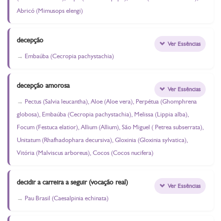
Abricó (Mimusops elengi)
decepção
Ver Essências
Embaúba (Cecropia pachystachia)
decepção amorosa
Ver Essências
Pectus (Salvia leucantha), Aloe (Aloe vera), Perpétua (Ghomphrena
globosa), Embaúba (Cecropia pachystachia), Melissa (Lippia alba),
Focum (Festuca elatior), Allium (Allium), São Miguel ( Petrea subserrata),
Unitatum (Rhafhadophara decursiva), Gloxinia (Gloxinia sylvatica),
Vitória (Malviscus arboreus), Cocos (Cocos nucifera)
decidir a carreira a seguir (vocação real)
Ver Essências
Pau Brasil (Caesalpinia echinata)