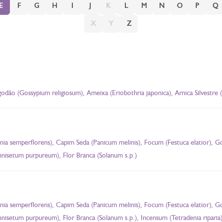
E
F
G
H
I
J
K
L
M
N
O
P
Q
X
Y
Z
lgodão (Gossypium religiosum), Ameixa (Eriobothria japonica), Arnica Silvestre 
nia semperflorens), Capim Seda (Panicum melinis), Focum (Festuca elatior), G
nnisetum purpureum), Flor Branca (Solanum s.p.)
nia semperflorens), Capim Seda (Panicum melinis), Focum (Festuca elatior), G
nisetum purpureum), Flor Branca (Solanum s.p.), Incensum (Tetradenia riparia