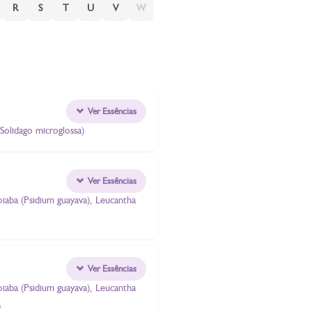
R
S
T
U
V
W
Ver Essências
(Solidago microglossa)
Ver Essências
oiaba (Psidium guayava), Leucantha
Ver Essências
oiaba (Psidium guayava), Leucantha
)