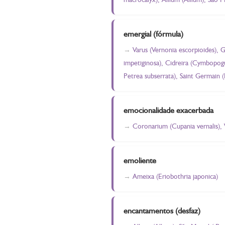
emergial (fórmula)
Varus (Vernonia escorpioides),
impetiginosa), Cidreira (Cymbopogum
Petrea subserrata), Saint Germain 
emocionalidade exacerbada
Coronarium (Cupania vernalis), V
emoliente
Ameixa (Eriobothria japonica)
encantamentos (desfaz)