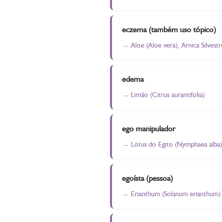
eczema (também uso tópico)
Aloe (Aloe vera), Arnica Silvest
edema
Limão (Citrus aurantifolia)
ego manipulador
Lótus do Egito (Nymphaea alba)
egoísta (pessoa)
Erianthum (Solanum erianthum)