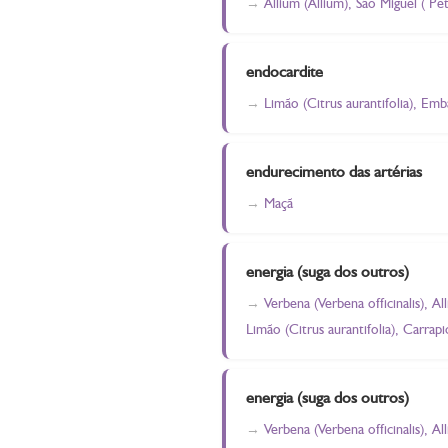
Allium (Allium), São Miguel ( Pe
endocardite
Limão (Citrus aurantifolia), Em
endurecimento das artérias
Maçã
energia (suga dos outros)
Verbena (Verbena officinalis), A
Limão (Citrus aurantifolia), Carra
energia (suga dos outros)
Verbena (Verbena officinalis), A