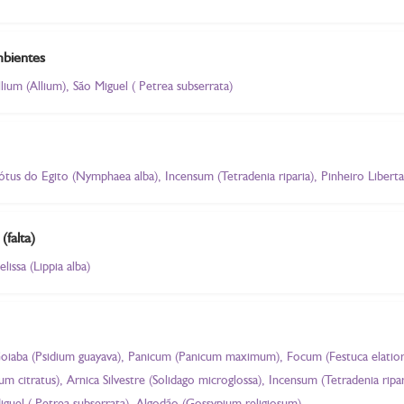
mbientes
llium (Allium), São Miguel ( Petrea subserrata)
ótus do Egito (Nymphaea alba), Incensum (Tetradenia riparia), Pinheiro Liberta
(falta)
issa (Lippia alba)
 Goiaba (Psidium guayava), Panicum (Panicum maximum), Focum (Festuca elatior
 citratus), Arnica Silvestre (Solidago microglossa), Incensum (Tetradenia ripa
iguel ( Petrea subserrata), Algodão (Gossypium religiosum)