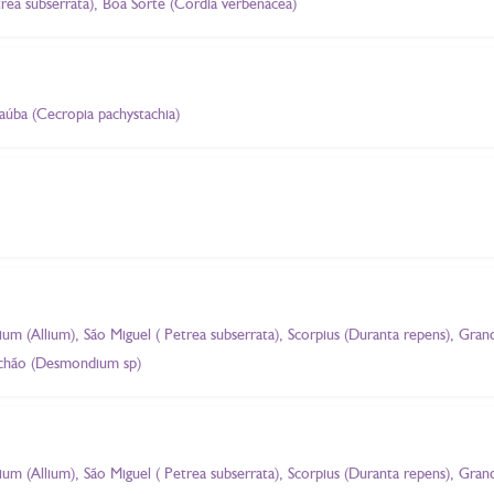
trea subserrata), Boa Sorte (Cordia verbenácea)
baúba (Cecropia pachystachia)
llium (Allium), São Miguel ( Petrea subserrata), Scorpius (Duranta repens), Gran
pichão (Desmondium sp)
llium (Allium), São Miguel ( Petrea subserrata), Scorpius (Duranta repens), Gran