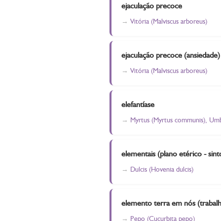
ejaculação precoce
Vitória (Malviscus arboreus)
ejaculação precoce (ansiedade)
Vitória (Malviscus arboreus)
elefantíase
Myrtus (Myrtus communis), Umb
elementais (plano etérico - si
Dulcis (Hovenia dulcis)
elemento terra em nós (trabalh
Pepo (Cucurbita pepo)