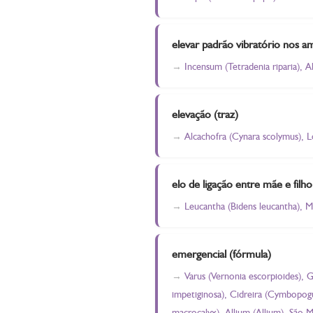
elevar padrão vibratório nos a
Incensum (Tetradenia riparia), A
elevação (traz)
Alcachofra (Cynara scolymus), L
elo de ligação entre mãe e filho 
Leucantha (Bidens leucantha), Mel
emergencial (fórmula)
Varus (Vernonia escorpioides),
impetiginosa), Cidreira (Cymbopogum
macrocalyx), Allium (Allium), São M