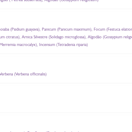
 Goiaba (Psidium guayava), Panicum (Panicum maximum), Focum (Festuca elatior
 citratus), Arnica Silvestre (Solidago microglossa), Algodão (Gossypium religi
(Merremia macrocalyx), Incensum (Tetradenia riparia)
erbena (Verbena officinalis)