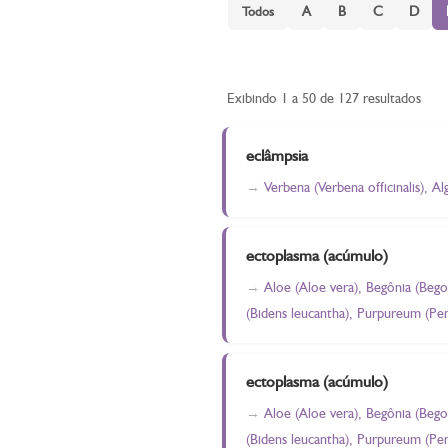
A
B
C
D
Todos
Exibindo 1 a 50 de 127 resultados
eclâmpsia
Verbena (Verbena officinalis), A
ectoplasma (acúmulo)
Aloe (Aloe vera), Begônia (Bego
(Bidens leucantha), Purpureum (Pe
ectoplasma (acúmulo)
Aloe (Aloe vera), Begônia (Bego
(Bidens leucantha), Purpureum (Pen