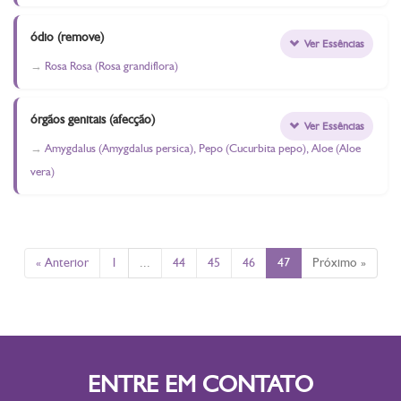
ódio (remove)
Ver Essências
Rosa Rosa (Rosa grandiflora)
órgãos genitais (afecção)
Ver Essências
Amygdalus (Amygdalus persica), Pepo (Cucurbita pepo), Aloe (Aloe
vera)
« Anterior
1
...
44
45
46
47
Próximo »
ENTRE EM CONTATO