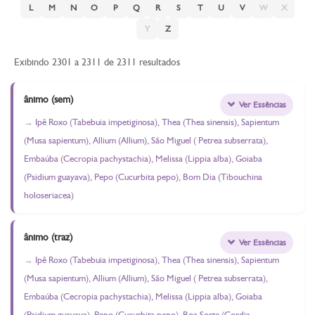
L
M
N
O
P
Q
R
S
T
U
V
W
X
Y
Z
Exibindo 2301 a 2311 de 2311 resultados
ânimo (sem)
Ver Essências
Ipê Roxo (Tabebuia impetiginosa), Thea (Thea sinensis), Sapientum
(Musa sapientum), Allium (Allium), São Miguel ( Petrea subserrata),
Embaúba (Cecropia pachystachia), Melissa (Lippia alba), Goiaba
(Psidium guayava), Pepo (Cucurbita pepo), Bom Dia (Tibouchina
holoseriacea)
ânimo (traz)
Ver Essências
Ipê Roxo (Tabebuia impetiginosa), Thea (Thea sinensis), Sapientum
(Musa sapientum), Allium (Allium), São Miguel ( Petrea subserrata),
Embaúba (Cecropia pachystachia), Melissa (Lippia alba), Goiaba
(Psidium guayava), Pepo (Cucurbita pepo), Boa Sorte (Cordia