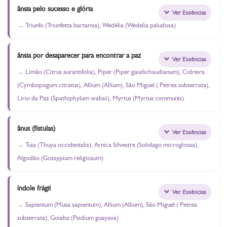
ânsia pelo sucesso e glória
Ver Essências
Triunfo (Triunfetta bartamia), Wedélia (Wedelia paludosa)
ânsia por desaparecer para encontrar a paz
Ver Essências
Limão (Citrus aurantifolia), Piper (Piper gaudichaudianum), Cidreira
(Cymbopogum citratus), Allium (Allium), São Miguel ( Petrea subserrata),
Lirio da Paz (Spathiphylum walisii), Myrtus (Myrtus communis)
ânus (fístulas)
Ver Essências
Tuia (Thuya occidentalis), Arnica Silvestre (Solidago microglossa),
Algodão (Gossypium religiosum)
índole frágil
Ver Essências
Sapientum (Musa sapientum), Allium (Allium), São Miguel ( Petrea
subserrata), Goiaba (Psidium guayava)